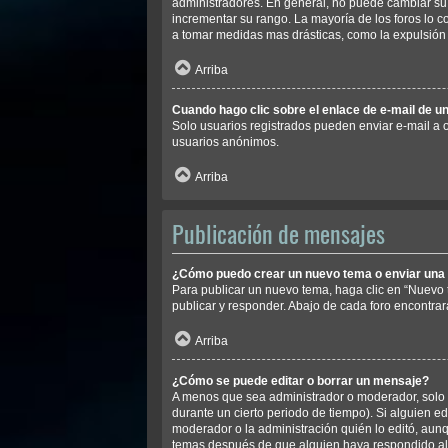
administradores. En general, no puede cambiar su 
incrementar su rango. La mayoría de los foros lo 
a tomar medidas mas drásticas, como la expulsión 
Arriba
Cuando hago clic sobre el enlace de e-mail de un
Solo usuarios registrados pueden enviar e-mail a ot
usuarios anónimos.
Arriba
Publicación de mensajes
¿Cómo puedo crear un nuevo tema o enviar una
Para publicar un nuevo tema, haga clic en “Nuevo 
publicar y responder. Abajo de cada foro encontrar
Arriba
¿Cómo se puede editar o borrar un mensaje?
A menos que sea administrador o moderador, solo p
durante un cierto periodo de tiempo). Si alguien e
moderador o la administración quién lo editó, aunq
temas después de que alguien haya respondido a