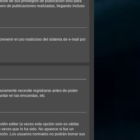
buse de sus privilegios de publicación solo para
mero de publicaciones realizadas, llegando incluso
 prevenir el uso malicioso del sistema de e-mail por
guramente necesite registrarse antes de poder
otar en las encuestas, etc.
botón
editar
(a veces esta opción solo es válida
s veces que lo ha sido. No aparece si fue un
dición. Los usuarios normales no podrán borrar sus