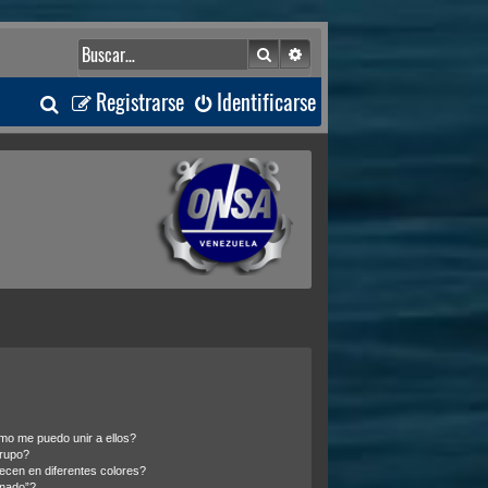
Buscar
Búsqueda avanzada
B
Registrarse
Identificarse
u
s
c
a
r
o me puedo unir a ellos?
rupo?
cen en diferentes colores?
inado”?