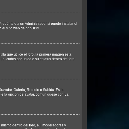
regúntele a un Administrador si puede instalar el
n el sitio web de
phpBB
®
 que utilice el foro, la primera imagen está
ublicados por usted o su estatus dentro del foro.
Gravatar, Galería, Remoto o Subida. Es la
ble la opción de avatar, comuníquese con La
 mismo dentro del foro, e.j. moderadores y