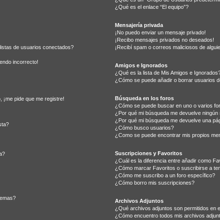
¿Qué es el enlace “El equipo”?
Mensajería privada
¡No puedo enviar un mensaje privado!
¡Recibo mensajes privados no deseados!
listas de usuarios conectados?
¡Recibí spam o correos maliciosos de alguie
iendo incorrecto!
Amigos e Ignorados
¿Qué es la lista de Mis Amigos e Ignorados
¿Cómo se puede añadir o borrar usuarios de
Búsqueda en los foros
, ¡me pide que me registre!
¿Cómo se puede buscar en uno o varios fo
¿Por qué mi búsqueda me devuelve ningún 
¿Por qué mi búsqueda me devuelve una pág
sta?
¿Cómo busco usuarios?
¿Como se puede encontrar mis propios me
Suscripciones y Favoritos
a?
¿Cuál es la diferencia entre añadir como Fa
¿Cómo marcar Favoritos o suscribirse a te
¿Cómo me suscribo a un foro específico?
¿Cómo borro mis suscripciones?
 temas?
Archivos Adjuntos
¿Qué archivos adjuntos son permitidos en e
¿Cómo encuentro todos mis archivos adjun