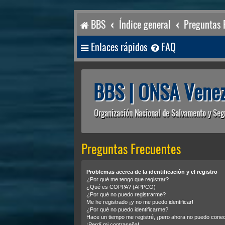
BBS
Índice general
Preguntas 
Enlaces rápidos
FAQ
BBS | ONSA Venez
Organización Nacional de Salvamento y Seg
Preguntas Frecuentes
Problemas acerca de la identificación y el registro
¿Por qué me tengo que registrar?
¿Qué es COPPA? (APPCO)
¿Por qué no puedo registrarme?
Me he registrado ¡y no me puedo identificar!
¿Por qué no puedo identificarme?
Hace un tiempo me registré, ¡pero ahora no puedo cone
¡Perdí mi contraseña!