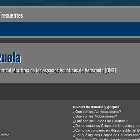
Frecuentes
uela
uridad Marítima de los espacios Acuáticos de Venezuela [ONG]
Niveles de usuario y grupos
¿Qué son los Administradores?
¿Qué son los Moderadores?
¿Qué son los Grupos de Usuarios?
¿Donde están los Grupos de Usuarios y com
¿Cómo me convierto en Responsable del G
ctarme!
¿Por qué algunos Grupos de Usuarios apare
¿Qué es un “Grupo de Usuarios predeterm