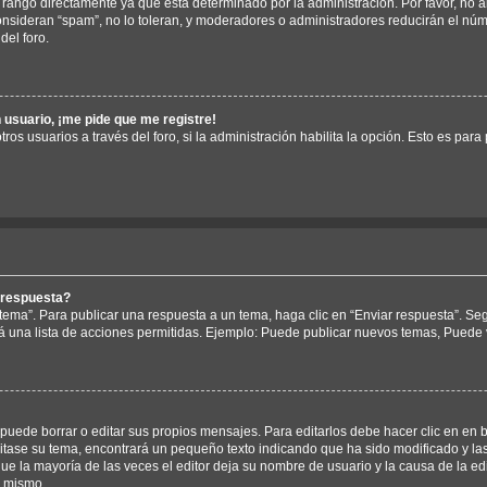
rango directamente ya que está determinado por la administración. Por favor, no a
consideran “spam”, no lo toleran, y moderadores o administradores reducirán el nú
del foro.
 usuario, ¡me pide que me registre!
ros usuarios a través del foro, si la administración habilita la opción. Esto es para
 respuesta?
tema”. Para publicar una respuesta a un tema, haga clic en “Enviar respuesta”. Se
á una lista de acciones permitidas. Ejemplo: Puede publicar nuevos temas, Puede v
uede borrar o editar sus propios mensajes. Para editarlos debe hacer clic en en 
ditase su tema, encontrará un pequeño texto indicando que ha sido modificado y la
ue la mayoría de las veces el editor deja su nombre de usuario y la causa de la e
l mismo.