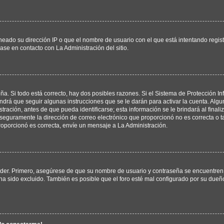
neado su dirección IP o que el nombre de usuario con el que está intentando regis
ase en contacto con La Administración del sitio.
ña. Si todo está correcto, hay dos posibles razones. Si el Sistema de Protección In
drá que seguir algunas instrucciones que se le darán para activar la cuenta. Alg
ación, antes de que pueda identificarse; esta información se le brindará al finaliza
, seguramente la dirección de correo electrónico que proporcionó no es correcta o ta
roporcionó es correcta, envíe un mensaje a La Administración.
eder. Primero, asegúrese de que su nombre de usuario y contraseña se encuentren 
a sido excluido. También es posible que el foro esté mal configurado por su dueño 