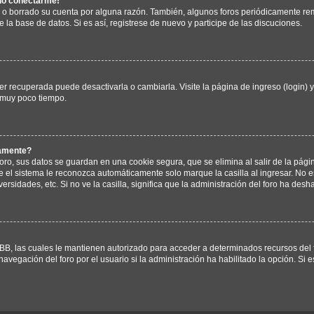
edo conectarme!
o o borrado su cuenta por alguna razón. También, algunos foros periódicamente 
e la base de datos. Si es así, registrese de nuevo y participe de las discuciones.
r recuperada puede desactivarla o cambiarla. Visite la página de ingreso (login) 
 muy poco tiempo.
camente?
oro, sus datos se guardan en una cookie segura, que se elimina al salir de la pági
 el sistema le reconozca automáticamente solo marque la casilla al ingresar. No
ersidades, etc. Si no ve la casilla, significa que la administración del foro ha desha
BB, las cuales le mantienen autorizado para acceder a determinados recursos del f
avegación del foro por el usuario si la administración ha habilitado la opción. Si 