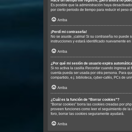
Hace un tiempo me registré, ¡pero ahora no pu
Es posible que la administración haya desactivad
por cierto periodo de tiempo para reducir el peso d
Arriba
¡Perdí mi contraseña!
No se asuste, ¡calma! Si su contraseña no puede se
instrucciones y estará identificado nuevamente en
Arriba
¿Por qué mi sesión de usuario expira automáti
Si no activa la casilla
Recordar
cuando ingresa al f
cuenta pueda ser usada por otra persona. Para que
compartido, e.j. biblioteca, cyber-cafés, PCs de univ
Arriba
¿Cuál es la función de “Borrar cookies”?
“Borrar cookies” borra las cookies creadas por php
proveen funciones como leer el seguimiento de la n
foro, borrar las cookies seguramente ayudará.
Arriba