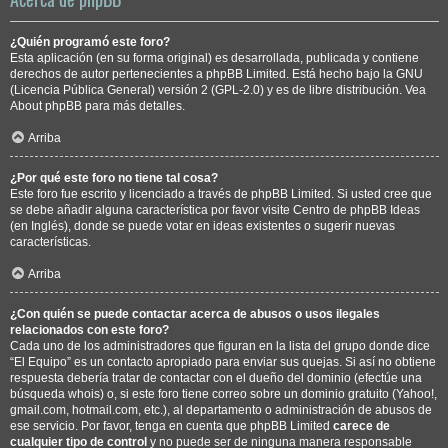
¿Quién programó este foro?
Esta aplicación (en su forma original) es desarrollada, publicada y contiene
derechos de autor pertenecientes a
phpBB Limited
. Está hecho bajo la GNU
(Licencia Pública General) versión 2 (GPL-2.0) y es de libre distribución. Vea
About phpBB
para más detalles.
Arriba
¿Por qué este foro no tiene tal cosa?
Este foro fue escrito y licenciado a través de phpBB Limited. Si usted cree que
se debe añadir alguna característica por favor visite
Centro de phpBB Ideas
(en Inglés), donde se puede votar en ideas existentes o sugerir nuevas
características.
Arriba
¿Con quién se puede contactar acerca de abusos o usos ilegales
relacionados con este foro?
Cada uno de los administradores que figuran en la lista del grupo donde dice
“El Equipo” es un contacto apropiado para enviar sus quejas. Si así no obtiene
respuesta debería tratar de contactar con el dueño del dominio (efectúe una
búsqueda whois
) o, si este foro tiene correo sobre un dominio gratuito (Yahoo!,
gmail.com, hotmail.com, etc.), al departamento o administración de abusos de
ese servicio. Por favor, tenga en cuenta que phpBB Limited
carece de
cualquier tipo de control
y no puede ser de ninguna manera responsable