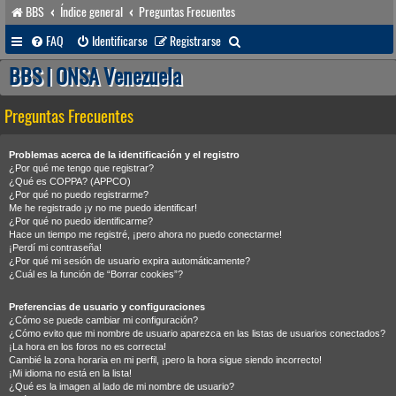
BBS
Índice general
Preguntas Frecuentes
B
FAQ
Identificarse
Registrarse
u
BBS | ONSA Venezuela
s
Preguntas Frecuentes
c
a
Problemas acerca de la identificación y el registro
r
¿Por qué me tengo que registrar?
¿Qué es COPPA? (APPCO)
¿Por qué no puedo registrarme?
Me he registrado ¡y no me puedo identificar!
¿Por qué no puedo identificarme?
Hace un tiempo me registré, ¡pero ahora no puedo conectarme!
¡Perdí mi contraseña!
¿Por qué mi sesión de usuario expira automáticamente?
¿Cuál es la función de “Borrar cookies”?
Preferencias de usuario y configuraciones
¿Cómo se puede cambiar mi configuración?
¿Cómo evito que mi nombre de usuario aparezca en las listas de usuarios conectados?
¡La hora en los foros no es correcta!
Cambié la zona horaria en mi perfil, ¡pero la hora sigue siendo incorrecto!
¡Mi idioma no está en la lista!
¿Qué es la imagen al lado de mi nombre de usuario?