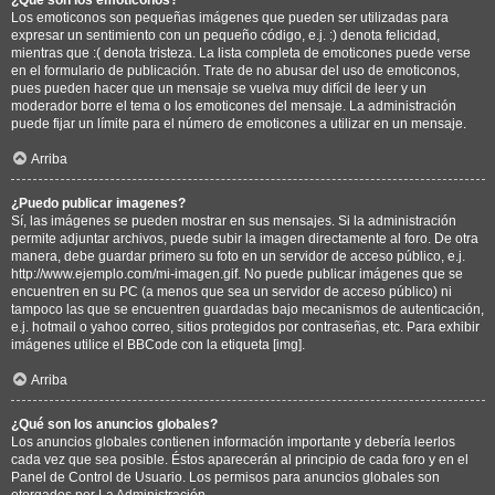
Los emoticonos son pequeñas imágenes que pueden ser utilizadas para
expresar un sentimiento con un pequeño código, e.j. :) denota felicidad,
mientras que :( denota tristeza. La lista completa de emoticones puede verse
en el formulario de publicación. Trate de no abusar del uso de emoticonos,
pues pueden hacer que un mensaje se vuelva muy difícil de leer y un
moderador borre el tema o los emoticones del mensaje. La administración
puede fijar un límite para el número de emoticones a utilizar en un mensaje.
Arriba
¿Puedo publicar imagenes?
Sí, las imágenes se pueden mostrar en sus mensajes. Si la administración
permite adjuntar archivos, puede subir la imagen directamente al foro. De otra
manera, debe guardar primero su foto en un servidor de acceso público, e.j.
http://www.ejemplo.com/mi-imagen.gif. No puede publicar imágenes que se
encuentren en su PC (a menos que sea un servidor de acceso público) ni
tampoco las que se encuentren guardadas bajo mecanismos de autenticación,
e.j. hotmail o yahoo correo, sitios protegidos por contraseñas, etc. Para exhibir
imágenes utilice el BBCode con la etiqueta [img].
Arriba
¿Qué son los anuncios globales?
Los anuncios globales contienen información importante y debería leerlos
cada vez que sea posible. Éstos aparecerán al principio de cada foro y en el
Panel de Control de Usuario. Los permisos para anuncios globales son
otorgados por La Administración.