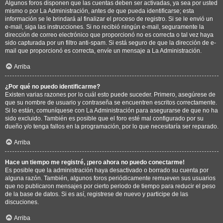
Algunos foros disponen que las cuentas deben ser activadas, ya sea por usted
mismo o por La Administración, antes de que pueda identificarse; esta
información se le brindará al finalizar el proceso de registro. Si se le envió un
e-mail, siga las instrucciones. Si no recibió ningún e-mail, seguramente la
dirección de correo electrónico que proporcionó no es correcta o tal vez haya
sido capturada por un filtro anti-spam. Si está seguro de que la dirección de e-
mail que proporcionó es correcta, envíe un mensaje a La Administración.
Arriba
¿Por qué no puedo identificarme?
Existen varias razones por lo cuál esto puede suceder. Primero, asegúrese de
que su nombre de usuario y contraseña se encuentren escritos correctamente.
Si lo están, comuníquese con La Administración para asegurarse de que no ha
sido excluido. También es posible que el foro esté mal configurado por su
dueño y/o tenga fallos en la programación, por lo que necesitaría ser reparado.
Arriba
Hace un tiempo me registré, ¡pero ahora no puedo conectarme!
Es posible que la administración haya desactivado o borrado su cuenta por
alguna razón. También, algunos foros periódicamente remueven sus usuarios
que no publicaron mensajes por cierto periodo de tiempo para reducir el peso
de la base de datos. Si es así, registrese de nuevo y participe de las
discuciones.
Arriba