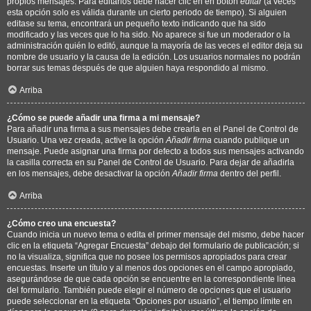
propios mensajes. Para editarlos debe hacer clic en en botón
editar
(a veces
esta opción solo es válida durante un cierto periodo de tiempo). Si alguien
editase su tema, encontrará un pequeño texto indicando que ha sido
modificado y las veces que lo ha sido. No aparece si fue un moderador o la
administración quién lo editó, aunque la mayoría de las veces el editor deja su
nombre de usuario y la causa de la edición. Los usuarios normales no podrán
borrar sus temas después de que alguien haya respondido al mismo.
Arriba
¿Cómo se puede añadir una firma a mi mensaje?
Para añadir una firma a sus mensajes debe crearla en el Panel de Control de
Usuario. Una vez creada, active la opción
Añadir firma
cuando publique un
mensaje. Puede asignar una firma por defecto a todos sus mensajes activando
la casilla correcta en su Panel de Control de Usuario. Para dejar de añadirla
en los mensajes, debe desactivar la opción
Añadir firma
dentro del perfil.
Arriba
¿Cómo creo una encuesta?
Cuando inicia un nuevo tema o edita el primer mensaje del mismo, debe hacer
clic en la etiqueta “Agregar Encuesta” debajo del formulario de publicación; si
no la visualiza, significa que no posee los permisos apropiados para crear
encuestas. Inserte un título y al menos dos opciones en el campo apropiado,
asegurándose de que cada opción se encuentre en la correspondiente línea
del formulario. También puede elegir el número de opciones que el usuario
puede seleccionar en la etiqueta “Opciones por usuario”, el tiempo límite en