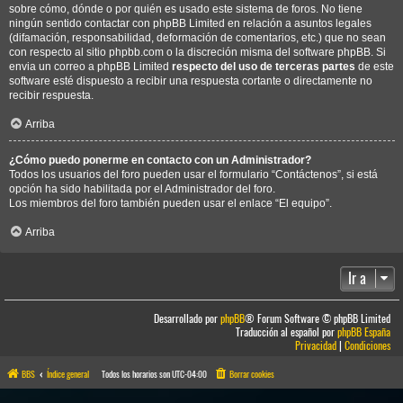
sobre cómo, dónde o por quién es usado este sistema de foros. No tiene
ningún sentido contactar con phpBB Limited en relación a asuntos legales
(difamación, responsabilidad, deformación de comentarios, etc.) que no sean
con respecto al sitio phpbb.com o la discreción misma del software phpBB. Si
envia un correo a phpBB Limited
respecto del uso de terceras partes
de este
software esté dispuesto a recibir una respuesta cortante o directamente no
recibir respuesta.
Arriba
¿Cómo puedo ponerme en contacto con un Administrador?
Todos los usuarios del foro pueden usar el formulario “Contáctenos”, si está
opción ha sido habilitada por el Administrador del foro.
Los miembros del foro también pueden usar el enlace “El equipo”.
Arriba
Ir a
Desarrollado por
phpBB
® Forum Software © phpBB Limited
Traducción al español por
phpBB España
Privacidad
|
Condiciones
BBS
Índice general
Todos los horarios son
UTC-04:00
Borrar cookies