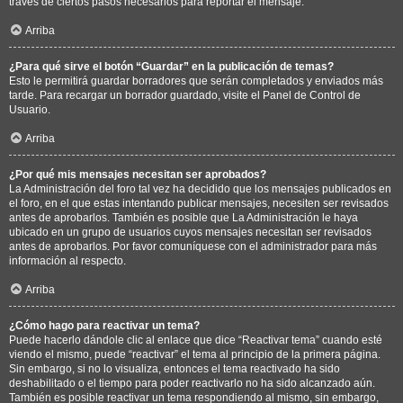
través de ciertos pasos necesarios para reportar el mensaje.
Arriba
¿Para qué sirve el botón “Guardar” en la publicación de temas?
Esto le permitirá guardar borradores que serán completados y enviados más
tarde. Para recargar un borrador guardado, visite el Panel de Control de
Usuario.
Arriba
¿Por qué mis mensajes necesitan ser aprobados?
La Administración del foro tal vez ha decidido que los mensajes publicados en
el foro, en el que estas intentando publicar mensajes, necesiten ser revisados
antes de aprobarlos. También es posible que La Administración le haya
ubicado en un grupo de usuarios cuyos mensajes necesitan ser revisados
antes de aprobarlos. Por favor comuníquese con el administrador para más
información al respecto.
Arriba
¿Cómo hago para reactivar un tema?
Puede hacerlo dándole clic al enlace que dice “Reactivar tema” cuando esté
viendo el mismo, puede “reactivar” el tema al principio de la primera página.
Sin embargo, si no lo visualiza, entonces el tema reactivado ha sido
deshabilitado o el tiempo para poder reactivarlo no ha sido alcanzado aún.
También es posible reactivar un tema respondiendo al mismo, sin embargo,