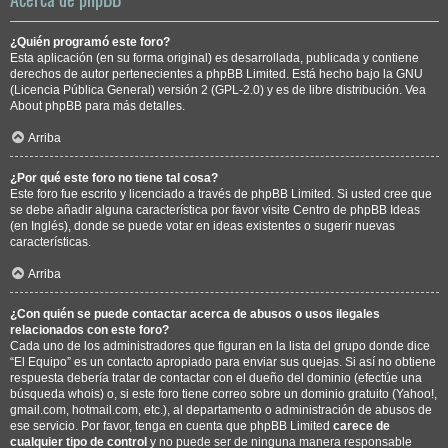
¿Quién programó este foro?
Esta aplicación (en su forma original) es desarrollada, publicada y contiene
derechos de autor pertenecientes a
phpBB Limited
. Está hecho bajo la GNU
(Licencia Pública General) versión 2 (GPL-2.0) y es de libre distribución. Vea
About phpBB
para más detalles.
Arriba
¿Por qué este foro no tiene tal cosa?
Este foro fue escrito y licenciado a través de phpBB Limited. Si usted cree que
se debe añadir alguna característica por favor visite
Centro de phpBB Ideas
(en Inglés), donde se puede votar en ideas existentes o sugerir nuevas
características.
Arriba
¿Con quién se puede contactar acerca de abusos o usos ilegales
relacionados con este foro?
Cada uno de los administradores que figuran en la lista del grupo donde dice
“El Equipo” es un contacto apropiado para enviar sus quejas. Si así no obtiene
respuesta debería tratar de contactar con el dueño del dominio (efectúe una
búsqueda whois
) o, si este foro tiene correo sobre un dominio gratuito (Yahoo!,
gmail.com, hotmail.com, etc.), al departamento o administración de abusos de
ese servicio. Por favor, tenga en cuenta que phpBB Limited
carece de
cualquier tipo de control
y no puede ser de ninguna manera responsable