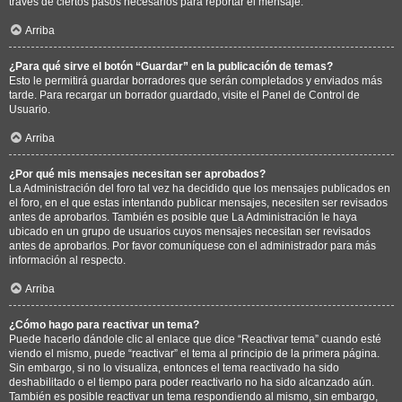
través de ciertos pasos necesarios para reportar el mensaje.
Arriba
¿Para qué sirve el botón “Guardar” en la publicación de temas?
Esto le permitirá guardar borradores que serán completados y enviados más
tarde. Para recargar un borrador guardado, visite el Panel de Control de
Usuario.
Arriba
¿Por qué mis mensajes necesitan ser aprobados?
La Administración del foro tal vez ha decidido que los mensajes publicados en
el foro, en el que estas intentando publicar mensajes, necesiten ser revisados
antes de aprobarlos. También es posible que La Administración le haya
ubicado en un grupo de usuarios cuyos mensajes necesitan ser revisados
antes de aprobarlos. Por favor comuníquese con el administrador para más
información al respecto.
Arriba
¿Cómo hago para reactivar un tema?
Puede hacerlo dándole clic al enlace que dice “Reactivar tema” cuando esté
viendo el mismo, puede “reactivar” el tema al principio de la primera página.
Sin embargo, si no lo visualiza, entonces el tema reactivado ha sido
deshabilitado o el tiempo para poder reactivarlo no ha sido alcanzado aún.
También es posible reactivar un tema respondiendo al mismo, sin embargo,