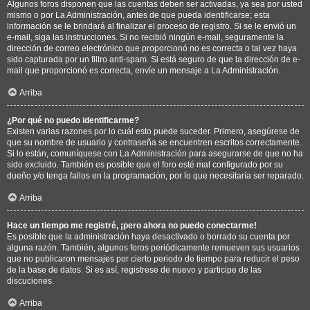
Algunos foros disponen que las cuentas deben ser activadas, ya sea por usted
mismo o por La Administración, antes de que pueda identificarse; esta
información se le brindará al finalizar el proceso de registro. Si se le envió un
e-mail, siga las instrucciones. Si no recibió ningún e-mail, seguramente la
dirección de correo electrónico que proporcionó no es correcta o tal vez haya
sido capturada por un filtro anti-spam. Si está seguro de que la dirección de e-
mail que proporcionó es correcta, envíe un mensaje a La Administración.
Arriba
¿Por qué no puedo identificarme?
Existen varias razones por lo cuál esto puede suceder. Primero, asegúrese de
que su nombre de usuario y contraseña se encuentren escritos correctamente.
Si lo están, comuníquese con La Administración para asegurarse de que no ha
sido excluido. También es posible que el foro esté mal configurado por su
dueño y/o tenga fallos en la programación, por lo que necesitaría ser reparado.
Arriba
Hace un tiempo me registré, ¡pero ahora no puedo conectarme!
Es posible que la administración haya desactivado o borrado su cuenta por
alguna razón. También, algunos foros periódicamente remueven sus usuarios
que no publicaron mensajes por cierto periodo de tiempo para reducir el peso
de la base de datos. Si es así, registrese de nuevo y participe de las
discuciones.
Arriba