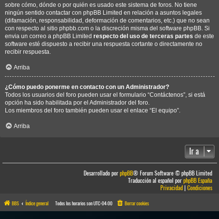
sobre cómo, dónde o por quién es usado este sistema de foros. No tiene
ningún sentido contactar con phpBB Limited en relación a asuntos legales
(difamación, responsabilidad, deformación de comentarios, etc.) que no sean
con respecto al sitio phpbb.com o la discreción misma del software phpBB. Si
envia un correo a phpBB Limited
respecto del uso de terceras partes
de este
software esté dispuesto a recibir una respuesta cortante o directamente no
recibir respuesta.
Arriba
¿Cómo puedo ponerme en contacto con un Administrador?
Todos los usuarios del foro pueden usar el formulario “Contáctenos”, si está
opción ha sido habilitada por el Administrador del foro.
Los miembros del foro también pueden usar el enlace “El equipo”.
Arriba
Ir a
Desarrollado por
phpBB
® Forum Software © phpBB Limited
Traducción al español por
phpBB España
Privacidad
|
Condiciones
BBS
Índice general
Todos los horarios son
UTC-04:00
Borrar cookies