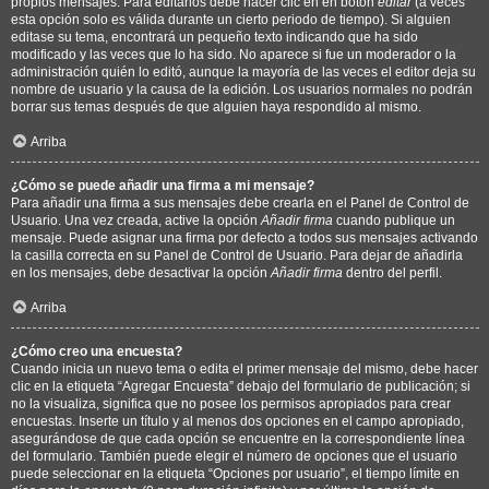
propios mensajes. Para editarlos debe hacer clic en en botón
editar
(a veces
esta opción solo es válida durante un cierto periodo de tiempo). Si alguien
editase su tema, encontrará un pequeño texto indicando que ha sido
modificado y las veces que lo ha sido. No aparece si fue un moderador o la
administración quién lo editó, aunque la mayoría de las veces el editor deja su
nombre de usuario y la causa de la edición. Los usuarios normales no podrán
borrar sus temas después de que alguien haya respondido al mismo.
Arriba
¿Cómo se puede añadir una firma a mi mensaje?
Para añadir una firma a sus mensajes debe crearla en el Panel de Control de
Usuario. Una vez creada, active la opción
Añadir firma
cuando publique un
mensaje. Puede asignar una firma por defecto a todos sus mensajes activando
la casilla correcta en su Panel de Control de Usuario. Para dejar de añadirla
en los mensajes, debe desactivar la opción
Añadir firma
dentro del perfil.
Arriba
¿Cómo creo una encuesta?
Cuando inicia un nuevo tema o edita el primer mensaje del mismo, debe hacer
clic en la etiqueta “Agregar Encuesta” debajo del formulario de publicación; si
no la visualiza, significa que no posee los permisos apropiados para crear
encuestas. Inserte un título y al menos dos opciones en el campo apropiado,
asegurándose de que cada opción se encuentre en la correspondiente línea
del formulario. También puede elegir el número de opciones que el usuario
puede seleccionar en la etiqueta “Opciones por usuario”, el tiempo límite en