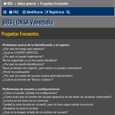
BBS
Índice general
Preguntas Frecuentes
B
FAQ
Identificarse
Registrarse
u
BBS | ONSA Venezuela
s
Preguntas Frecuentes
c
a
Problemas acerca de la identificación y el registro
r
¿Por qué me tengo que registrar?
¿Qué es COPPA? (APPCO)
¿Por qué no puedo registrarme?
Me he registrado ¡y no me puedo identificar!
¿Por qué no puedo identificarme?
Hace un tiempo me registré, ¡pero ahora no puedo conectarme!
¡Perdí mi contraseña!
¿Por qué mi sesión de usuario expira automáticamente?
¿Cuál es la función de “Borrar cookies”?
Preferencias de usuario y configuraciones
¿Cómo se puede cambiar mi configuración?
¿Cómo evito que mi nombre de usuario aparezca en las listas de usuarios conectados?
¡La hora en los foros no es correcta!
Cambié la zona horaria en mi perfil, ¡pero la hora sigue siendo incorrecto!
¡Mi idioma no está en la lista!
¿Qué es la imagen al lado de mi nombre de usuario?