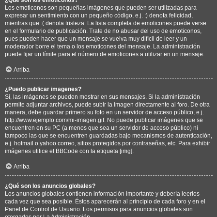
Los emoticonos son pequeñas imágenes que pueden ser utilizadas para
expresar un sentimiento con un pequeño código, e.j. :) denota felicidad,
mientras que :( denota tristeza. La lista completa de emoticones puede verse
en el formulario de publicación. Trate de no abusar del uso de emoticonos,
pues pueden hacer que un mensaje se vuelva muy difícil de leer y un
moderador borre el tema o los emoticones del mensaje. La administración
puede fijar un límite para el número de emoticones a utilizar en un mensaje.
Arriba
¿Puedo publicar imagenes?
Sí, las imágenes se pueden mostrar en sus mensajes. Si la administración
permite adjuntar archivos, puede subir la imagen directamente al foro. De otra
manera, debe guardar primero su foto en un servidor de acceso público, e.j.
http://www.ejemplo.com/mi-imagen.gif. No puede publicar imágenes que se
encuentren en su PC (a menos que sea un servidor de acceso público) ni
tampoco las que se encuentren guardadas bajo mecanismos de autenticación,
e.j. hotmail o yahoo correo, sitios protegidos por contraseñas, etc. Para exhibir
imágenes utilice el BBCode con la etiqueta [img].
Arriba
¿Qué son los anuncios globales?
Los anuncios globales contienen información importante y debería leerlos
cada vez que sea posible. Éstos aparecerán al principio de cada foro y en el
Panel de Control de Usuario. Los permisos para anuncios globales son
otorgados por La Administración.