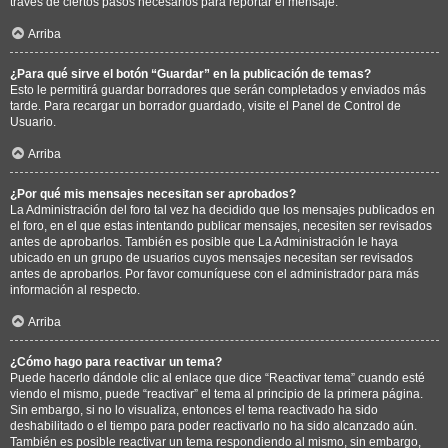
través de ciertos pasos necesarios para reportar el mensaje.
Arriba
¿Para qué sirve el botón “Guardar” en la publicación de temas?
Esto le permitirá guardar borradores que serán completados y enviados más
tarde. Para recargar un borrador guardado, visite el Panel de Control de
Usuario.
Arriba
¿Por qué mis mensajes necesitan ser aprobados?
La Administración del foro tal vez ha decidido que los mensajes publicados en
el foro, en el que estas intentando publicar mensajes, necesiten ser revisados
antes de aprobarlos. También es posible que La Administración le haya
ubicado en un grupo de usuarios cuyos mensajes necesitan ser revisados
antes de aprobarlos. Por favor comuníquese con el administrador para más
información al respecto.
Arriba
¿Cómo hago para reactivar un tema?
Puede hacerlo dándole clic al enlace que dice “Reactivar tema” cuando esté
viendo el mismo, puede “reactivar” el tema al principio de la primera página.
Sin embargo, si no lo visualiza, entonces el tema reactivado ha sido
deshabilitado o el tiempo para poder reactivarlo no ha sido alcanzado aún.
También es posible reactivar un tema respondiendo al mismo, sin embargo,