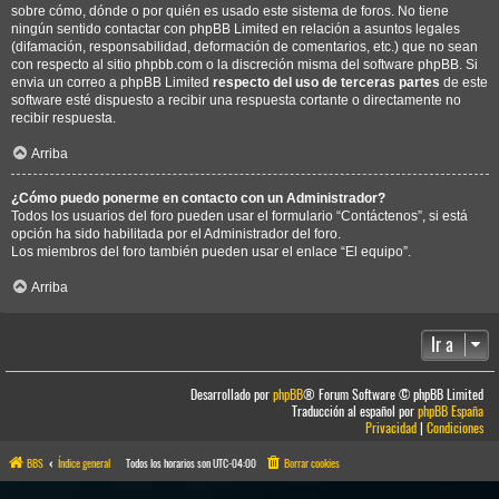
sobre cómo, dónde o por quién es usado este sistema de foros. No tiene
ningún sentido contactar con phpBB Limited en relación a asuntos legales
(difamación, responsabilidad, deformación de comentarios, etc.) que no sean
con respecto al sitio phpbb.com o la discreción misma del software phpBB. Si
envia un correo a phpBB Limited
respecto del uso de terceras partes
de este
software esté dispuesto a recibir una respuesta cortante o directamente no
recibir respuesta.
Arriba
¿Cómo puedo ponerme en contacto con un Administrador?
Todos los usuarios del foro pueden usar el formulario “Contáctenos”, si está
opción ha sido habilitada por el Administrador del foro.
Los miembros del foro también pueden usar el enlace “El equipo”.
Arriba
Ir a
Desarrollado por
phpBB
® Forum Software © phpBB Limited
Traducción al español por
phpBB España
Privacidad
|
Condiciones
BBS
Índice general
Todos los horarios son
UTC-04:00
Borrar cookies