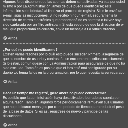
Algunos foros disponen que las cuentas deben ser activadas, ya sea por usted
mismo o por La Administración, antes de que pueda identificarse; esta
información se le brindará al finalizar el proceso de registro. Si se le envió un
e-mail, siga las instrucciones. Si no recibió ningún e-mail, seguramente la
dirección de correo electrónico que proporcionó no es correcta o tal vez haya
sido capturada por un filtro anti-spam. Si está seguro de que la dirección de e-
mail que proporcionó es correcta, envíe un mensaje a La Administración.
Arriba
¿Por qué no puedo identificarme?
Existen varias razones por lo cuál esto puede suceder. Primero, asegúrese de
que su nombre de usuario y contraseña se encuentren escritos correctamente.
Si lo están, comuníquese con La Administración para asegurarse de que no ha
sido excluido. También es posible que el foro esté mal configurado por su
dueño y/o tenga fallos en la programación, por lo que necesitaría ser reparado.
Arriba
Hace un tiempo me registré, ¡pero ahora no puedo conectarme!
Es posible que la administración haya desactivado o borrado su cuenta por
alguna razón. También, algunos foros periódicamente remueven sus usuarios
que no publicaron mensajes por cierto periodo de tiempo para reducir el peso
de la base de datos. Si es así, registrese de nuevo y participe de las
discuciones.
Arriba