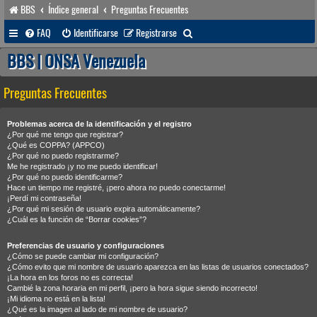
BBS
Índice general
Preguntas Frecuentes
B
FAQ
Identificarse
Registrarse
u
BBS | ONSA Venezuela
s
Preguntas Frecuentes
c
a
Problemas acerca de la identificación y el registro
r
¿Por qué me tengo que registrar?
¿Qué es COPPA? (APPCO)
¿Por qué no puedo registrarme?
Me he registrado ¡y no me puedo identificar!
¿Por qué no puedo identificarme?
Hace un tiempo me registré, ¡pero ahora no puedo conectarme!
¡Perdí mi contraseña!
¿Por qué mi sesión de usuario expira automáticamente?
¿Cuál es la función de “Borrar cookies”?
Preferencias de usuario y configuraciones
¿Cómo se puede cambiar mi configuración?
¿Cómo evito que mi nombre de usuario aparezca en las listas de usuarios conectados?
¡La hora en los foros no es correcta!
Cambié la zona horaria en mi perfil, ¡pero la hora sigue siendo incorrecto!
¡Mi idioma no está en la lista!
¿Qué es la imagen al lado de mi nombre de usuario?