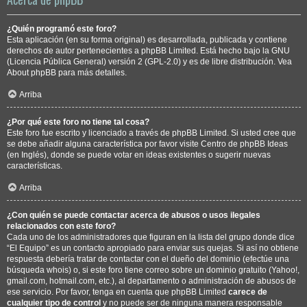
¿Quién programó este foro?
Esta aplicación (en su forma original) es desarrollada, publicada y contiene
derechos de autor pertenecientes a
phpBB Limited
. Está hecho bajo la GNU
(Licencia Pública General) versión 2 (GPL-2.0) y es de libre distribución. Vea
About phpBB
para más detalles.
Arriba
¿Por qué este foro no tiene tal cosa?
Este foro fue escrito y licenciado a través de phpBB Limited. Si usted cree que
se debe añadir alguna característica por favor visite
Centro de phpBB Ideas
(en Inglés), donde se puede votar en ideas existentes o sugerir nuevas
características.
Arriba
¿Con quién se puede contactar acerca de abusos o usos ilegales
relacionados con este foro?
Cada uno de los administradores que figuran en la lista del grupo donde dice
“El Equipo” es un contacto apropiado para enviar sus quejas. Si así no obtiene
respuesta debería tratar de contactar con el dueño del dominio (efectúe una
búsqueda whois
) o, si este foro tiene correo sobre un dominio gratuito (Yahoo!,
gmail.com, hotmail.com, etc.), al departamento o administración de abusos de
ese servicio. Por favor, tenga en cuenta que phpBB Limited
carece de
cualquier tipo de control
y no puede ser de ninguna manera responsable