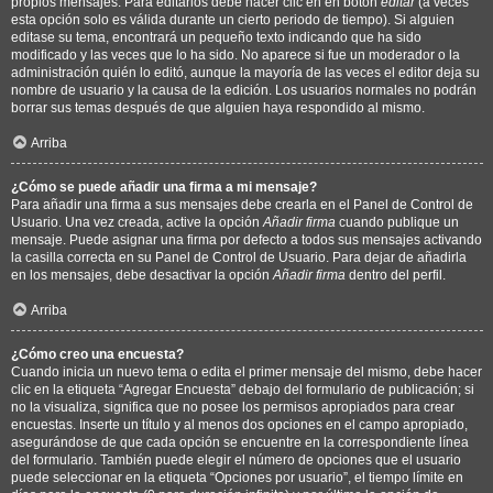
propios mensajes. Para editarlos debe hacer clic en en botón
editar
(a veces
esta opción solo es válida durante un cierto periodo de tiempo). Si alguien
editase su tema, encontrará un pequeño texto indicando que ha sido
modificado y las veces que lo ha sido. No aparece si fue un moderador o la
administración quién lo editó, aunque la mayoría de las veces el editor deja su
nombre de usuario y la causa de la edición. Los usuarios normales no podrán
borrar sus temas después de que alguien haya respondido al mismo.
Arriba
¿Cómo se puede añadir una firma a mi mensaje?
Para añadir una firma a sus mensajes debe crearla en el Panel de Control de
Usuario. Una vez creada, active la opción
Añadir firma
cuando publique un
mensaje. Puede asignar una firma por defecto a todos sus mensajes activando
la casilla correcta en su Panel de Control de Usuario. Para dejar de añadirla
en los mensajes, debe desactivar la opción
Añadir firma
dentro del perfil.
Arriba
¿Cómo creo una encuesta?
Cuando inicia un nuevo tema o edita el primer mensaje del mismo, debe hacer
clic en la etiqueta “Agregar Encuesta” debajo del formulario de publicación; si
no la visualiza, significa que no posee los permisos apropiados para crear
encuestas. Inserte un título y al menos dos opciones en el campo apropiado,
asegurándose de que cada opción se encuentre en la correspondiente línea
del formulario. También puede elegir el número de opciones que el usuario
puede seleccionar en la etiqueta “Opciones por usuario”, el tiempo límite en