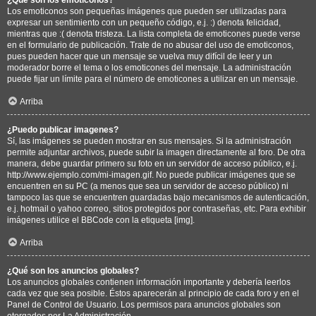
Los emoticonos son pequeñas imágenes que pueden ser utilizadas para
expresar un sentimiento con un pequeño código, e.j. :) denota felicidad,
mientras que :( denota tristeza. La lista completa de emoticones puede verse
en el formulario de publicación. Trate de no abusar del uso de emoticonos,
pues pueden hacer que un mensaje se vuelva muy difícil de leer y un
moderador borre el tema o los emoticones del mensaje. La administración
puede fijar un límite para el número de emoticones a utilizar en un mensaje.
Arriba
¿Puedo publicar imagenes?
Sí, las imágenes se pueden mostrar en sus mensajes. Si la administración
permite adjuntar archivos, puede subir la imagen directamente al foro. De otra
manera, debe guardar primero su foto en un servidor de acceso público, e.j.
http://www.ejemplo.com/mi-imagen.gif. No puede publicar imágenes que se
encuentren en su PC (a menos que sea un servidor de acceso público) ni
tampoco las que se encuentren guardadas bajo mecanismos de autenticación,
e.j. hotmail o yahoo correo, sitios protegidos por contraseñas, etc. Para exhibir
imágenes utilice el BBCode con la etiqueta [img].
Arriba
¿Qué son los anuncios globales?
Los anuncios globales contienen información importante y debería leerlos
cada vez que sea posible. Éstos aparecerán al principio de cada foro y en el
Panel de Control de Usuario. Los permisos para anuncios globales son
otorgados por La Administración.