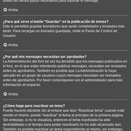
través de ciertos pasos necesarios para reportar el mensaje.
Arriba
¿Para qué sirve el botón “Guardar” en la publicación de temas?
Esto le permitirá guardar borradores que serán completados y enviados más
tarde. Para recargar un borrador guardado, visite el Panel de Control de
Usuario.
Arriba
¿Por qué mis mensajes necesitan ser aprobados?
La Administración del foro tal vez ha decidido que los mensajes publicados en
el foro, en el que estas intentando publicar mensajes, necesiten ser revisados
antes de aprobarlos. También es posible que La Administración le haya
ubicado en un grupo de usuarios cuyos mensajes necesitan ser revisados
antes de aprobarlos. Por favor comuníquese con el administrador para más
información al respecto.
Arriba
¿Cómo hago para reactivar un tema?
Puede hacerlo dándole clic al enlace que dice “Reactivar tema” cuando esté
viendo el mismo, puede “reactivar” el tema al principio de la primera página.
Sin embargo, si no lo visualiza, entonces el tema reactivado ha sido
deshabilitado o el tiempo para poder reactivarlo no ha sido alcanzado aún.
También es posible reactivar un tema respondiendo al mismo, sin embargo,