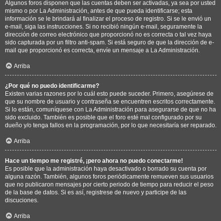
Algunos foros disponen que las cuentas deben ser activadas, ya sea por usted
mismo o por La Administración, antes de que pueda identificarse; esta
información se le brindará al finalizar el proceso de registro. Si se le envió un
e-mail, siga las instrucciones. Si no recibió ningún e-mail, seguramente la
dirección de correo electrónico que proporcionó no es correcta o tal vez haya
sido capturada por un filtro anti-spam. Si está seguro de que la dirección de e-
mail que proporcionó es correcta, envíe un mensaje a La Administración.
Arriba
¿Por qué no puedo identificarme?
Existen varias razones por lo cuál esto puede suceder. Primero, asegúrese de
que su nombre de usuario y contraseña se encuentren escritos correctamente.
Si lo están, comuníquese con La Administración para asegurarse de que no ha
sido excluido. También es posible que el foro esté mal configurado por su
dueño y/o tenga fallos en la programación, por lo que necesitaría ser reparado.
Arriba
Hace un tiempo me registré, ¡pero ahora no puedo conectarme!
Es posible que la administración haya desactivado o borrado su cuenta por
alguna razón. También, algunos foros periódicamente remueven sus usuarios
que no publicaron mensajes por cierto periodo de tiempo para reducir el peso
de la base de datos. Si es así, registrese de nuevo y participe de las
discuciones.
Arriba