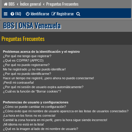
BBS
Índice general
Preguntas Frecuentes
B
FAQ
Identificarse
Registrarse
u
BBS | ONSA Venezuela
s
Preguntas Frecuentes
c
a
Problemas acerca de la identificación y el registro
r
¿Por qué me tengo que registrar?
¿Qué es COPPA? (APPCO)
¿Por qué no puedo registrarme?
Me he registrado ¡y no me puedo identificar!
¿Por qué no puedo identificarme?
Hace un tiempo me registré, ¡pero ahora no puedo conectarme!
¡Perdí mi contraseña!
¿Por qué mi sesión de usuario expira automáticamente?
¿Cuál es la función de “Borrar cookies”?
Preferencias de usuario y configuraciones
¿Cómo se puede cambiar mi configuración?
¿Cómo evito que mi nombre de usuario aparezca en las listas de usuarios conectados?
¡La hora en los foros no es correcta!
Cambié la zona horaria en mi perfil, ¡pero la hora sigue siendo incorrecto!
¡Mi idioma no está en la lista!
¿Qué es la imagen al lado de mi nombre de usuario?