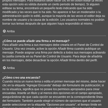
propios mensajes. Para editarlos debe hacer clic en en botón
editar
(a veces
esta opción solo es válida durante un cierto periodo de tiempo). Si alguien
editase su tema, encontrará un pequeño texto indicando que ha sido
modificado y las veces que lo ha sido. No aparece si fue un moderador o la
administración quién lo editó, aunque la mayoría de las veces el editor deja su
nombre de usuario y la causa de la edición. Los usuarios normales no podrán
borrar sus temas después de que alguien haya respondido al mismo.
Arriba
¿Cómo se puede añadir una firma a mi mensaje?
Para añadir una firma a sus mensajes debe crearla en el Panel de Control de
Usuario. Una vez creada, active la opción
Añadir firma
cuando publique un
mensaje. Puede asignar una firma por defecto a todos sus mensajes activando
la casilla correcta en su Panel de Control de Usuario. Para dejar de añadirla
en los mensajes, debe desactivar la opción
Añadir firma
dentro del perfil.
Arriba
¿Cómo creo una encuesta?
Cuando inicia un nuevo tema o edita el primer mensaje del mismo, debe hacer
clic en la etiqueta “Agregar Encuesta” debajo del formulario de publicación; si
no la visualiza, significa que no posee los permisos apropiados para crear
encuestas. Inserte un título y al menos dos opciones en el campo apropiado,
asegurándose de que cada opción se encuentre en la correspondiente línea
del formulario. También puede elegir el número de opciones que el usuario
puede seleccionar en la etiqueta “Opciones por usuario”, el tiempo límite en