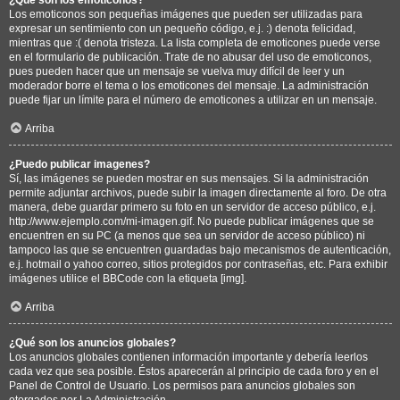
Los emoticonos son pequeñas imágenes que pueden ser utilizadas para
expresar un sentimiento con un pequeño código, e.j. :) denota felicidad,
mientras que :( denota tristeza. La lista completa de emoticones puede verse
en el formulario de publicación. Trate de no abusar del uso de emoticonos,
pues pueden hacer que un mensaje se vuelva muy difícil de leer y un
moderador borre el tema o los emoticones del mensaje. La administración
puede fijar un límite para el número de emoticones a utilizar en un mensaje.
Arriba
¿Puedo publicar imagenes?
Sí, las imágenes se pueden mostrar en sus mensajes. Si la administración
permite adjuntar archivos, puede subir la imagen directamente al foro. De otra
manera, debe guardar primero su foto en un servidor de acceso público, e.j.
http://www.ejemplo.com/mi-imagen.gif. No puede publicar imágenes que se
encuentren en su PC (a menos que sea un servidor de acceso público) ni
tampoco las que se encuentren guardadas bajo mecanismos de autenticación,
e.j. hotmail o yahoo correo, sitios protegidos por contraseñas, etc. Para exhibir
imágenes utilice el BBCode con la etiqueta [img].
Arriba
¿Qué son los anuncios globales?
Los anuncios globales contienen información importante y debería leerlos
cada vez que sea posible. Éstos aparecerán al principio de cada foro y en el
Panel de Control de Usuario. Los permisos para anuncios globales son
otorgados por La Administración.