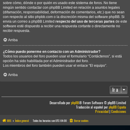
sobre cómo, dónde o por quién es usado este sistema de foros. No tiene
ningún sentido contactar con phpBB Limited en relación a asuntos legales
(difamación, responsabilidad, deformación de comentarios, etc.) que no sean
con respecto al sitio phpbb.com o la discreción misma del software phpBB. Si
envia un correo a phpBB Limited
respecto del uso de terceras partes
de este
software esté dispuesto a recibir una respuesta cortante o directamente no
recibir respuesta.
Arriba
¿Cómo puedo ponerme en contacto con un Administrador?
Todos los usuarios del foro pueden usar el formulario “Contáctenos”, si está
opción ha sido habilitada por el Administrador del foro.
Los miembros del foro también pueden usar el enlace “El equipo”.
Arriba
Ir a
Desarrollado por
phpBB
® Forum Software © phpBB Limited
Traducción al español por
phpBB España
Privacidad
|
Condiciones
BBS
Índice general
Todos los horarios son
UTC-04:00
Borrar cookies