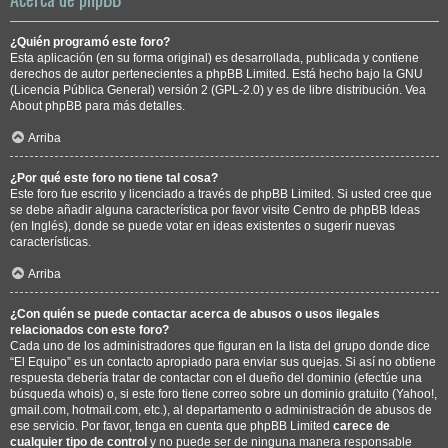
¿Quién programó este foro?
Esta aplicación (en su forma original) es desarrollada, publicada y contiene
derechos de autor pertenecientes a
phpBB Limited
. Está hecho bajo la GNU
(Licencia Pública General) versión 2 (GPL-2.0) y es de libre distribución. Vea
About phpBB
para más detalles.
Arriba
¿Por qué este foro no tiene tal cosa?
Este foro fue escrito y licenciado a través de phpBB Limited. Si usted cree que
se debe añadir alguna característica por favor visite
Centro de phpBB Ideas
(en Inglés), donde se puede votar en ideas existentes o sugerir nuevas
características.
Arriba
¿Con quién se puede contactar acerca de abusos o usos ilegales
relacionados con este foro?
Cada uno de los administradores que figuran en la lista del grupo donde dice
“El Equipo” es un contacto apropiado para enviar sus quejas. Si así no obtiene
respuesta debería tratar de contactar con el dueño del dominio (efectúe una
búsqueda whois
) o, si este foro tiene correo sobre un dominio gratuito (Yahoo!,
gmail.com, hotmail.com, etc.), al departamento o administración de abusos de
ese servicio. Por favor, tenga en cuenta que phpBB Limited
carece de
cualquier tipo de control
y no puede ser de ninguna manera responsable