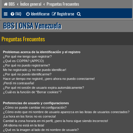
BBS
Índice general
Preguntas Frecuentes
B
FAQ
Identificarse
Registrarse
u
BBS | ONSA Venezuela
s
Preguntas Frecuentes
c
a
Problemas acerca de la identificación y el registro
r
¿Por qué me tengo que registrar?
¿Qué es COPPA? (APPCO)
¿Por qué no puedo registrarme?
Me he registrado ¡y no me puedo identificar!
¿Por qué no puedo identificarme?
Hace un tiempo me registré, ¡pero ahora no puedo conectarme!
¡Perdí mi contraseña!
¿Por qué mi sesión de usuario expira automáticamente?
¿Cuál es la función de “Borrar cookies”?
Preferencias de usuario y configuraciones
¿Cómo se puede cambiar mi configuración?
¿Cómo evito que mi nombre de usuario aparezca en las listas de usuarios conectados?
¡La hora en los foros no es correcta!
Cambié la zona horaria en mi perfil, ¡pero la hora sigue siendo incorrecto!
¡Mi idioma no está en la lista!
¿Qué es la imagen al lado de mi nombre de usuario?