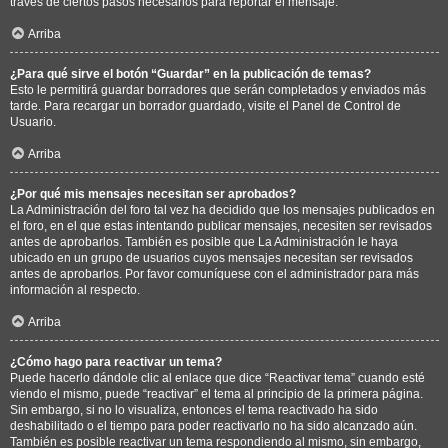
través de ciertos pasos necesarios para reportar el mensaje.
Arriba
¿Para qué sirve el botón “Guardar” en la publicación de temas?
Esto le permitirá guardar borradores que serán completados y enviados más
tarde. Para recargar un borrador guardado, visite el Panel de Control de
Usuario.
Arriba
¿Por qué mis mensajes necesitan ser aprobados?
La Administración del foro tal vez ha decidido que los mensajes publicados en
el foro, en el que estas intentando publicar mensajes, necesiten ser revisados
antes de aprobarlos. También es posible que La Administración le haya
ubicado en un grupo de usuarios cuyos mensajes necesitan ser revisados
antes de aprobarlos. Por favor comuníquese con el administrador para más
información al respecto.
Arriba
¿Cómo hago para reactivar un tema?
Puede hacerlo dándole clic al enlace que dice “Reactivar tema” cuando esté
viendo el mismo, puede “reactivar” el tema al principio de la primera página.
Sin embargo, si no lo visualiza, entonces el tema reactivado ha sido
deshabilitado o el tiempo para poder reactivarlo no ha sido alcanzado aún.
También es posible reactivar un tema respondiendo al mismo, sin embargo,