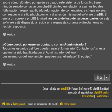
sobre cómo, dónde o por quién es usado este sistema de foros. No tiene
ningún sentido contactar con phpBB Limited en relación a asuntos legales
(difamación, responsabilidad, deformación de comentarios, etc.) que no sean
con respecto al sitio phpbb.com o la discreción misma del software phpBB. Si
envia un correo a phpBB Limited
respecto del uso de terceras partes
de este
software esté dispuesto a recibir una respuesta cortante o directamente no
recibir respuesta.
Arriba
¿Cómo puedo ponerme en contacto con un Administrador?
Todos los usuarios del foro pueden usar el formulario “Contáctenos”, si está
opción ha sido habilitada por el Administrador del foro.
Los miembros del foro también pueden usar el enlace “El equipo”.
Arriba
Ir a
Desarrollado por
phpBB
® Forum Software © phpBB Limited
Traducción al español por
phpBB España
Privacidad
|
Condiciones
BBS
Índice general
Todos los horarios son
UTC-04:00
Borrar cookies