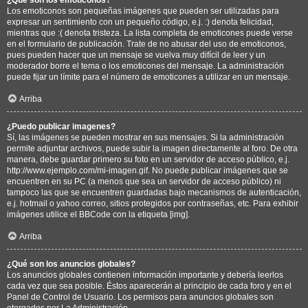
Los emoticonos son pequeñas imágenes que pueden ser utilizadas para
expresar un sentimiento con un pequeño código, e.j. :) denota felicidad,
mientras que :( denota tristeza. La lista completa de emoticones puede verse
en el formulario de publicación. Trate de no abusar del uso de emoticonos,
pues pueden hacer que un mensaje se vuelva muy difícil de leer y un
moderador borre el tema o los emoticones del mensaje. La administración
puede fijar un límite para el número de emoticones a utilizar en un mensaje.
Arriba
¿Puedo publicar imagenes?
Sí, las imágenes se pueden mostrar en sus mensajes. Si la administración
permite adjuntar archivos, puede subir la imagen directamente al foro. De otra
manera, debe guardar primero su foto en un servidor de acceso público, e.j.
http://www.ejemplo.com/mi-imagen.gif. No puede publicar imágenes que se
encuentren en su PC (a menos que sea un servidor de acceso público) ni
tampoco las que se encuentren guardadas bajo mecanismos de autenticación,
e.j. hotmail o yahoo correo, sitios protegidos por contraseñas, etc. Para exhibir
imágenes utilice el BBCode con la etiqueta [img].
Arriba
¿Qué son los anuncios globales?
Los anuncios globales contienen información importante y debería leerlos
cada vez que sea posible. Éstos aparecerán al principio de cada foro y en el
Panel de Control de Usuario. Los permisos para anuncios globales son
otorgados por La Administración.