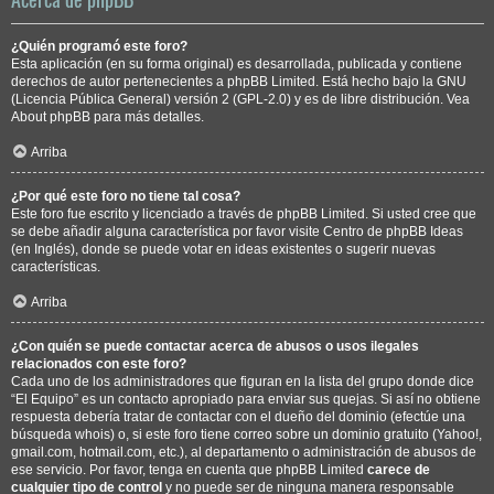
¿Quién programó este foro?
Esta aplicación (en su forma original) es desarrollada, publicada y contiene
derechos de autor pertenecientes a
phpBB Limited
. Está hecho bajo la GNU
(Licencia Pública General) versión 2 (GPL-2.0) y es de libre distribución. Vea
About phpBB
para más detalles.
Arriba
¿Por qué este foro no tiene tal cosa?
Este foro fue escrito y licenciado a través de phpBB Limited. Si usted cree que
se debe añadir alguna característica por favor visite
Centro de phpBB Ideas
(en Inglés), donde se puede votar en ideas existentes o sugerir nuevas
características.
Arriba
¿Con quién se puede contactar acerca de abusos o usos ilegales
relacionados con este foro?
Cada uno de los administradores que figuran en la lista del grupo donde dice
“El Equipo” es un contacto apropiado para enviar sus quejas. Si así no obtiene
respuesta debería tratar de contactar con el dueño del dominio (efectúe una
búsqueda whois
) o, si este foro tiene correo sobre un dominio gratuito (Yahoo!,
gmail.com, hotmail.com, etc.), al departamento o administración de abusos de
ese servicio. Por favor, tenga en cuenta que phpBB Limited
carece de
cualquier tipo de control
y no puede ser de ninguna manera responsable