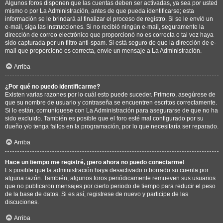
Algunos foros disponen que las cuentas deben ser activadas, ya sea por usted
mismo o por La Administración, antes de que pueda identificarse; esta
información se le brindará al finalizar el proceso de registro. Si se le envió un
e-mail, siga las instrucciones. Si no recibió ningún e-mail, seguramente la
dirección de correo electrónico que proporcionó no es correcta o tal vez haya
sido capturada por un filtro anti-spam. Si está seguro de que la dirección de e-
mail que proporcionó es correcta, envíe un mensaje a La Administración.
Arriba
¿Por qué no puedo identificarme?
Existen varias razones por lo cuál esto puede suceder. Primero, asegúrese de
que su nombre de usuario y contraseña se encuentren escritos correctamente.
Si lo están, comuníquese con La Administración para asegurarse de que no ha
sido excluido. También es posible que el foro esté mal configurado por su
dueño y/o tenga fallos en la programación, por lo que necesitaría ser reparado.
Arriba
Hace un tiempo me registré, ¡pero ahora no puedo conectarme!
Es posible que la administración haya desactivado o borrado su cuenta por
alguna razón. También, algunos foros periódicamente remueven sus usuarios
que no publicaron mensajes por cierto periodo de tiempo para reducir el peso
de la base de datos. Si es así, registrese de nuevo y participe de las
discuciones.
Arriba