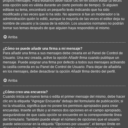
propios mensajes. Para editarlos debe hacer clic en en botón
editar
(a veces
esta opción solo es válida durante un cierto periodo de tiempo). Si alguien
editase su tema, encontrará un pequeño texto indicando que ha sido
modificado y las veces que lo ha sido. No aparece si fue un moderador o la
administración quién lo editó, aunque la mayoría de las veces el editor deja su
nombre de usuario y la causa de la edición. Los usuarios normales no podrán
borrar sus temas después de que alguien haya respondido al mismo.
Arriba
¿Cómo se puede añadir una firma a mi mensaje?
Para añadir una firma a sus mensajes debe crearla en el Panel de Control de
Usuario. Una vez creada, active la opción
Añadir firma
cuando publique un
mensaje. Puede asignar una firma por defecto a todos sus mensajes activando
la casilla correcta en su Panel de Control de Usuario. Para dejar de añadirla
en los mensajes, debe desactivar la opción
Añadir firma
dentro del perfil.
Arriba
¿Cómo creo una encuesta?
Cuando inicia un nuevo tema o edita el primer mensaje del mismo, debe hacer
clic en la etiqueta “Agregar Encuesta” debajo del formulario de publicación; si
no la visualiza, significa que no posee los permisos apropiados para crear
encuestas. Inserte un título y al menos dos opciones en el campo apropiado,
asegurándose de que cada opción se encuentre en la correspondiente línea
del formulario. También puede elegir el número de opciones que el usuario
puede seleccionar en la etiqueta “Opciones por usuario”, el tiempo límite en