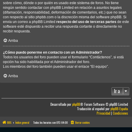
sobre cómo, dónde o por quién es usado este sistema de foros. No tiene
ningún sentido contactar con phpBB Limited en relación a asuntos legales
(difamación, responsabilidad, deformación de comentarios, etc.) que no sean
con respecto al sitio phpbb.com o la discreción misma del software phpBB. Si
envia un correo a phpBB Limited
respecto del uso de terceras partes
de este
software esté dispuesto a recibir una respuesta cortante o directamente no
recibir respuesta.
Arriba
¿Cómo puedo ponerme en contacto con un Administrador?
Todos los usuarios del foro pueden usar el formulario “Contáctenos”, si está
opción ha sido habilitada por el Administrador del foro.
Los miembros del foro también pueden usar el enlace “El equipo”.
Arriba
Ir a
Desarrollado por
phpBB
® Forum Software © phpBB Limited
Traducción al español por
phpBB España
Privacidad
|
Condiciones
BBS
Índice general
Todos los horarios son
UTC-04:00
Borrar cookies