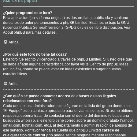
¿Quién programó este foro?
Esta aplicación (en su forma original) es desarrollada, publicada y contiene
derechos de autor pertenecientes a
phpBB Limited
. Está hecho bajo la GNU
(Licencia Pública General) versión 2 (GPL-2.0) y es de libre distribución. Vea
About phpBB
para más detalles.
Arriba
¿Por qué este foro no tiene tal cosa?
Este foro fue escrito y licenciado a través de phpBB Limited. Si usted cree que
se debe añadir alguna característica por favor visite
Centro de phpBB Ideas
(en Inglés), donde se puede votar en ideas existentes o sugerir nuevas
características.
Arriba
¿Con quién se puede contactar acerca de abusos o usos ilegales
relacionados con este foro?
Cada uno de los administradores que figuran en la lista del grupo donde dice
“El Equipo” es un contacto apropiado para enviar sus quejas. Si así no obtiene
respuesta debería tratar de contactar con el dueño del dominio (efectúe una
búsqueda whois
) o, si este foro tiene correo sobre un dominio gratuito (Yahoo!,
gmail.com, hotmail.com, etc.), al departamento o administración de abusos de
ese servicio. Por favor, tenga en cuenta que phpBB Limited
carece de
cualquier tipo de control
y no puede ser de ninguna manera responsable