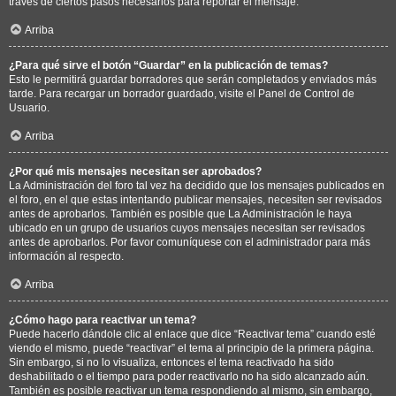
través de ciertos pasos necesarios para reportar el mensaje.
Arriba
¿Para qué sirve el botón “Guardar” en la publicación de temas?
Esto le permitirá guardar borradores que serán completados y enviados más
tarde. Para recargar un borrador guardado, visite el Panel de Control de
Usuario.
Arriba
¿Por qué mis mensajes necesitan ser aprobados?
La Administración del foro tal vez ha decidido que los mensajes publicados en
el foro, en el que estas intentando publicar mensajes, necesiten ser revisados
antes de aprobarlos. También es posible que La Administración le haya
ubicado en un grupo de usuarios cuyos mensajes necesitan ser revisados
antes de aprobarlos. Por favor comuníquese con el administrador para más
información al respecto.
Arriba
¿Cómo hago para reactivar un tema?
Puede hacerlo dándole clic al enlace que dice “Reactivar tema” cuando esté
viendo el mismo, puede “reactivar” el tema al principio de la primera página.
Sin embargo, si no lo visualiza, entonces el tema reactivado ha sido
deshabilitado o el tiempo para poder reactivarlo no ha sido alcanzado aún.
También es posible reactivar un tema respondiendo al mismo, sin embargo,