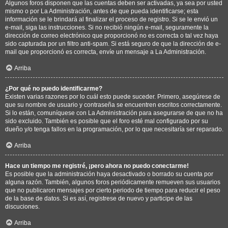
Algunos foros disponen que las cuentas deben ser activadas, ya sea por usted
mismo o por La Administración, antes de que pueda identificarse; esta
información se le brindará al finalizar el proceso de registro. Si se le envió un
e-mail, siga las instrucciones. Si no recibió ningún e-mail, seguramente la
dirección de correo electrónico que proporcionó no es correcta o tal vez haya
sido capturada por un filtro anti-spam. Si está seguro de que la dirección de e-
mail que proporcionó es correcta, envíe un mensaje a La Administración.
Arriba
¿Por qué no puedo identificarme?
Existen varias razones por lo cuál esto puede suceder. Primero, asegúrese de
que su nombre de usuario y contraseña se encuentren escritos correctamente.
Si lo están, comuníquese con La Administración para asegurarse de que no ha
sido excluido. También es posible que el foro esté mal configurado por su
dueño y/o tenga fallos en la programación, por lo que necesitaría ser reparado.
Arriba
Hace un tiempo me registré, ¡pero ahora no puedo conectarme!
Es posible que la administración haya desactivado o borrado su cuenta por
alguna razón. También, algunos foros periódicamente remueven sus usuarios
que no publicaron mensajes por cierto periodo de tiempo para reducir el peso
de la base de datos. Si es así, registrese de nuevo y participe de las
discuciones.
Arriba