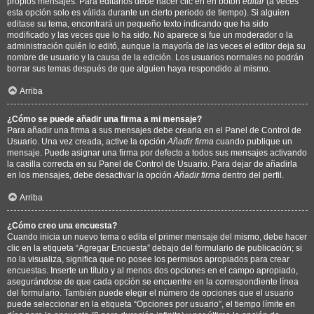
propios mensajes. Para editarlos debe hacer clic en en botón
editar
(a veces
esta opción solo es válida durante un cierto periodo de tiempo). Si alguien
editase su tema, encontrará un pequeño texto indicando que ha sido
modificado y las veces que lo ha sido. No aparece si fue un moderador o la
administración quién lo editó, aunque la mayoría de las veces el editor deja su
nombre de usuario y la causa de la edición. Los usuarios normales no podrán
borrar sus temas después de que alguien haya respondido al mismo.
Arriba
¿Cómo se puede añadir una firma a mi mensaje?
Para añadir una firma a sus mensajes debe crearla en el Panel de Control de
Usuario. Una vez creada, active la opción
Añadir firma
cuando publique un
mensaje. Puede asignar una firma por defecto a todos sus mensajes activando
la casilla correcta en su Panel de Control de Usuario. Para dejar de añadirla
en los mensajes, debe desactivar la opción
Añadir firma
dentro del perfil.
Arriba
¿Cómo creo una encuesta?
Cuando inicia un nuevo tema o edita el primer mensaje del mismo, debe hacer
clic en la etiqueta “Agregar Encuesta” debajo del formulario de publicación; si
no la visualiza, significa que no posee los permisos apropiados para crear
encuestas. Inserte un título y al menos dos opciones en el campo apropiado,
asegurándose de que cada opción se encuentre en la correspondiente línea
del formulario. También puede elegir el número de opciones que el usuario
puede seleccionar en la etiqueta “Opciones por usuario”, el tiempo límite en