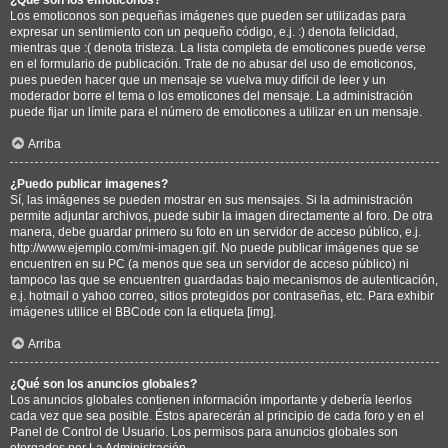
Los emoticonos son pequeñas imágenes que pueden ser utilizadas para
expresar un sentimiento con un pequeño código, e.j. :) denota felicidad,
mientras que :( denota tristeza. La lista completa de emoticones puede verse
en el formulario de publicación. Trate de no abusar del uso de emoticonos,
pues pueden hacer que un mensaje se vuelva muy difícil de leer y un
moderador borre el tema o los emoticones del mensaje. La administración
puede fijar un límite para el número de emoticones a utilizar en un mensaje.
Arriba
¿Puedo publicar imagenes?
Sí, las imágenes se pueden mostrar en sus mensajes. Si la administración
permite adjuntar archivos, puede subir la imagen directamente al foro. De otra
manera, debe guardar primero su foto en un servidor de acceso público, e.j.
http://www.ejemplo.com/mi-imagen.gif. No puede publicar imágenes que se
encuentren en su PC (a menos que sea un servidor de acceso público) ni
tampoco las que se encuentren guardadas bajo mecanismos de autenticación,
e.j. hotmail o yahoo correo, sitios protegidos por contraseñas, etc. Para exhibir
imágenes utilice el BBCode con la etiqueta [img].
Arriba
¿Qué son los anuncios globales?
Los anuncios globales contienen información importante y debería leerlos
cada vez que sea posible. Éstos aparecerán al principio de cada foro y en el
Panel de Control de Usuario. Los permisos para anuncios globales son
otorgados por La Administración.