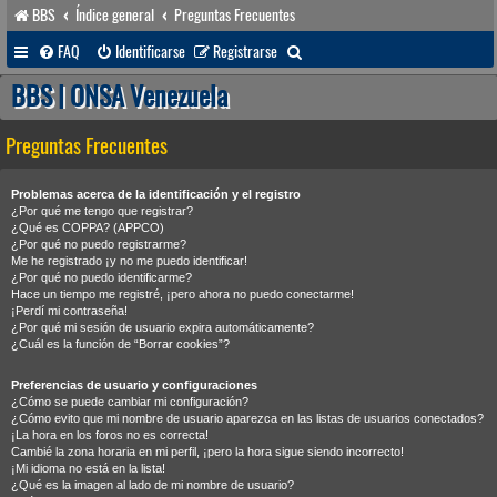
BBS
Índice general
Preguntas Frecuentes
B
FAQ
Identificarse
Registrarse
u
BBS | ONSA Venezuela
s
Preguntas Frecuentes
c
a
Problemas acerca de la identificación y el registro
r
¿Por qué me tengo que registrar?
¿Qué es COPPA? (APPCO)
¿Por qué no puedo registrarme?
Me he registrado ¡y no me puedo identificar!
¿Por qué no puedo identificarme?
Hace un tiempo me registré, ¡pero ahora no puedo conectarme!
¡Perdí mi contraseña!
¿Por qué mi sesión de usuario expira automáticamente?
¿Cuál es la función de “Borrar cookies”?
Preferencias de usuario y configuraciones
¿Cómo se puede cambiar mi configuración?
¿Cómo evito que mi nombre de usuario aparezca en las listas de usuarios conectados?
¡La hora en los foros no es correcta!
Cambié la zona horaria en mi perfil, ¡pero la hora sigue siendo incorrecto!
¡Mi idioma no está en la lista!
¿Qué es la imagen al lado de mi nombre de usuario?