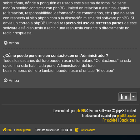
sobre cómo, dónde o por quién es usado este sistema de foros. No tiene
ningún sentido contactar con phpBB Limited en relación a asuntos legales
(difamación, responsabilidad, deformación de comentarios, etc.) que no sean
con respecto al sitio phpbb.com o la discreción misma del software phpBB. Si
envia un correo a phpBB Limited
respecto del uso de terceras partes
de este
software esté dispuesto a recibir una respuesta cortante o directamente no
recibir respuesta.
Arriba
¿Cómo puedo ponerme en contacto con un Administrador?
Todos los usuarios del foro pueden usar el formulario “Contáctenos”, si está
opción ha sido habilitada por el Administrador del foro.
Los miembros del foro también pueden usar el enlace “El equipo”.
Arriba
Ir a
Desarrollado por
phpBB
® Forum Software © phpBB Limited
Traducción al español por
phpBB España
Privacidad
|
Condiciones
BBS
Índice general
Todos los horarios son
UTC-04:00
Borrar cookies