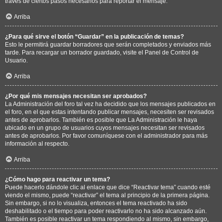
través de ciertos pasos necesarios para reportar el mensaje.
Arriba
¿Para qué sirve el botón “Guardar” en la publicación de temas?
Esto le permitirá guardar borradores que serán completados y enviados más
tarde. Para recargar un borrador guardado, visite el Panel de Control de
Usuario.
Arriba
¿Por qué mis mensajes necesitan ser aprobados?
La Administración del foro tal vez ha decidido que los mensajes publicados en
el foro, en el que estas intentando publicar mensajes, necesiten ser revisados
antes de aprobarlos. También es posible que La Administración le haya
ubicado en un grupo de usuarios cuyos mensajes necesitan ser revisados
antes de aprobarlos. Por favor comuníquese con el administrador para más
información al respecto.
Arriba
¿Cómo hago para reactivar un tema?
Puede hacerlo dándole clic al enlace que dice “Reactivar tema” cuando esté
viendo el mismo, puede “reactivar” el tema al principio de la primera página.
Sin embargo, si no lo visualiza, entonces el tema reactivado ha sido
deshabilitado o el tiempo para poder reactivarlo no ha sido alcanzado aún.
También es posible reactivar un tema respondiendo al mismo, sin embargo,