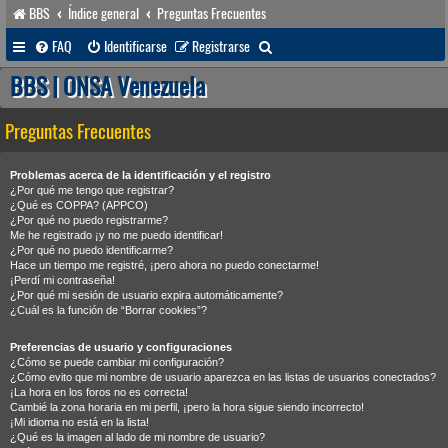
BBS
Índice general
Preguntas Frecuentes
B
FAQ
Identificarse
Registrarse
u
BBS | ONSA Venezuela
s
Preguntas Frecuentes
c
a
Problemas acerca de la identificación y el registro
r
¿Por qué me tengo que registrar?
¿Qué es COPPA? (APPCO)
¿Por qué no puedo registrarme?
Me he registrado ¡y no me puedo identificar!
¿Por qué no puedo identificarme?
Hace un tiempo me registré, ¡pero ahora no puedo conectarme!
¡Perdí mi contraseña!
¿Por qué mi sesión de usuario expira automáticamente?
¿Cuál es la función de “Borrar cookies”?
Preferencias de usuario y configuraciones
¿Cómo se puede cambiar mi configuración?
¿Cómo evito que mi nombre de usuario aparezca en las listas de usuarios conectados?
¡La hora en los foros no es correcta!
Cambié la zona horaria en mi perfil, ¡pero la hora sigue siendo incorrecto!
¡Mi idioma no está en la lista!
¿Qué es la imagen al lado de mi nombre de usuario?