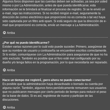
Algunos foros disponen que las cuentas deben ser activadas, ya sea por usted
mismo o por La Administración, antes de que pueda identificarse; esta
información se le brindará al finalizar el proceso de registro. Si se le envió un
e-mail, siga las instrucciones. Si no recibió ningún e-mail, seguramente la
dirección de correo electrónico que proporcionó no es correcta o tal vez haya
sido capturada por un filtro anti-spam. Si está seguro de que la dirección de e-
mail que proporcionó es correcta, envíe un mensaje a La Administración.
Arriba
¿Por qué no puedo identificarme?
Existen varias razones por lo cuál esto puede suceder. Primero, asegúrese de
que su nombre de usuario y contraseña se encuentren escritos correctamente.
Si lo están, comuníquese con La Administración para asegurarse de que no ha
sido excluido. También es posible que el foro esté mal configurado por su
dueño y/o tenga fallos en la programación, por lo que necesitaría ser reparado.
Arriba
Hace un tiempo me registré, ¡pero ahora no puedo conectarme!
Es posible que la administración haya desactivado o borrado su cuenta por
alguna razón. También, algunos foros periódicamente remueven sus usuarios
que no publicaron mensajes por cierto periodo de tiempo para reducir el peso
de la base de datos. Si es así, registrese de nuevo y participe de las
discuciones.
Arriba