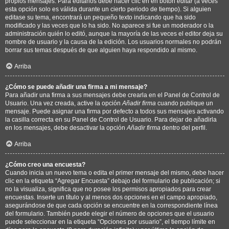
propios mensajes. Para editarlos debe hacer clic en en botón
editar
(a veces
esta opción solo es válida durante un cierto periodo de tiempo). Si alguien
editase su tema, encontrará un pequeño texto indicando que ha sido
modificado y las veces que lo ha sido. No aparece si fue un moderador o la
administración quién lo editó, aunque la mayoría de las veces el editor deja su
nombre de usuario y la causa de la edición. Los usuarios normales no podrán
borrar sus temas después de que alguien haya respondido al mismo.
Arriba
¿Cómo se puede añadir una firma a mi mensaje?
Para añadir una firma a sus mensajes debe crearla en el Panel de Control de
Usuario. Una vez creada, active la opción
Añadir firma
cuando publique un
mensaje. Puede asignar una firma por defecto a todos sus mensajes activando
la casilla correcta en su Panel de Control de Usuario. Para dejar de añadirla
en los mensajes, debe desactivar la opción
Añadir firma
dentro del perfil.
Arriba
¿Cómo creo una encuesta?
Cuando inicia un nuevo tema o edita el primer mensaje del mismo, debe hacer
clic en la etiqueta “Agregar Encuesta” debajo del formulario de publicación; si
no la visualiza, significa que no posee los permisos apropiados para crear
encuestas. Inserte un título y al menos dos opciones en el campo apropiado,
asegurándose de que cada opción se encuentre en la correspondiente línea
del formulario. También puede elegir el número de opciones que el usuario
puede seleccionar en la etiqueta “Opciones por usuario”, el tiempo límite en