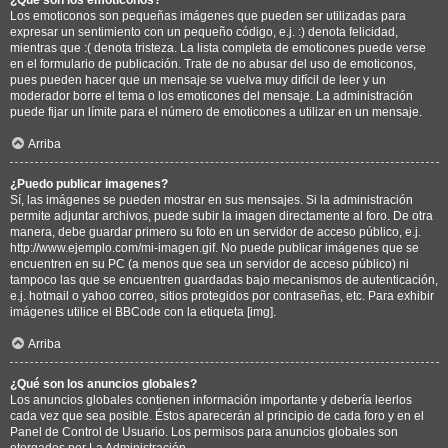
Los emoticonos son pequeñas imágenes que pueden ser utilizadas para
expresar un sentimiento con un pequeño código, e.j. :) denota felicidad,
mientras que :( denota tristeza. La lista completa de emoticones puede verse
en el formulario de publicación. Trate de no abusar del uso de emoticonos,
pues pueden hacer que un mensaje se vuelva muy difícil de leer y un
moderador borre el tema o los emoticones del mensaje. La administración
puede fijar un límite para el número de emoticones a utilizar en un mensaje.
Arriba
¿Puedo publicar imagenes?
Sí, las imágenes se pueden mostrar en sus mensajes. Si la administración
permite adjuntar archivos, puede subir la imagen directamente al foro. De otra
manera, debe guardar primero su foto en un servidor de acceso público, e.j.
http://www.ejemplo.com/mi-imagen.gif. No puede publicar imágenes que se
encuentren en su PC (a menos que sea un servidor de acceso público) ni
tampoco las que se encuentren guardadas bajo mecanismos de autenticación,
e.j. hotmail o yahoo correo, sitios protegidos por contraseñas, etc. Para exhibir
imágenes utilice el BBCode con la etiqueta [img].
Arriba
¿Qué son los anuncios globales?
Los anuncios globales contienen información importante y debería leerlos
cada vez que sea posible. Éstos aparecerán al principio de cada foro y en el
Panel de Control de Usuario. Los permisos para anuncios globales son
otorgados por La Administración.