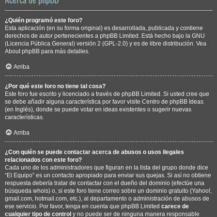
¿Quién programó este foro?
Esta aplicación (en su forma original) es desarrollada, publicada y contiene
derechos de autor pertenecientes a
phpBB Limited
. Está hecho bajo la GNU
(Licencia Pública General) versión 2 (GPL-2.0) y es de libre distribución. Vea
About phpBB
para más detalles.
Arriba
¿Por qué este foro no tiene tal cosa?
Este foro fue escrito y licenciado a través de phpBB Limited. Si usted cree que
se debe añadir alguna característica por favor visite
Centro de phpBB Ideas
(en Inglés), donde se puede votar en ideas existentes o sugerir nuevas
características.
Arriba
¿Con quién se puede contactar acerca de abusos o usos ilegales
relacionados con este foro?
Cada uno de los administradores que figuran en la lista del grupo donde dice
“El Equipo” es un contacto apropiado para enviar sus quejas. Si así no obtiene
respuesta debería tratar de contactar con el dueño del dominio (efectúe una
búsqueda whois
) o, si este foro tiene correo sobre un dominio gratuito (Yahoo!,
gmail.com, hotmail.com, etc.), al departamento o administración de abusos de
ese servicio. Por favor, tenga en cuenta que phpBB Limited
carece de
cualquier tipo de control
y no puede ser de ninguna manera responsable