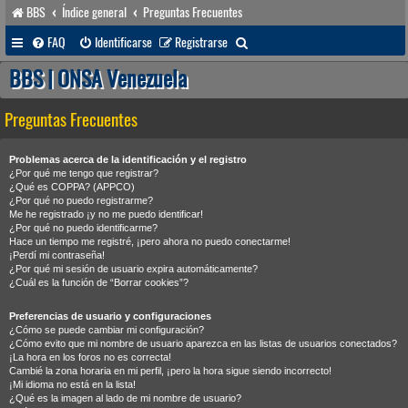
BBS
Índice general
Preguntas Frecuentes
B
FAQ
Identificarse
Registrarse
u
BBS | ONSA Venezuela
s
Preguntas Frecuentes
c
a
Problemas acerca de la identificación y el registro
r
¿Por qué me tengo que registrar?
¿Qué es COPPA? (APPCO)
¿Por qué no puedo registrarme?
Me he registrado ¡y no me puedo identificar!
¿Por qué no puedo identificarme?
Hace un tiempo me registré, ¡pero ahora no puedo conectarme!
¡Perdí mi contraseña!
¿Por qué mi sesión de usuario expira automáticamente?
¿Cuál es la función de “Borrar cookies”?
Preferencias de usuario y configuraciones
¿Cómo se puede cambiar mi configuración?
¿Cómo evito que mi nombre de usuario aparezca en las listas de usuarios conectados?
¡La hora en los foros no es correcta!
Cambié la zona horaria en mi perfil, ¡pero la hora sigue siendo incorrecto!
¡Mi idioma no está en la lista!
¿Qué es la imagen al lado de mi nombre de usuario?