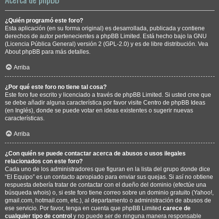
¿Quién programó este foro?
Esta aplicación (en su forma original) es desarrollada, publicada y contiene
derechos de autor pertenecientes a
phpBB Limited
. Está hecho bajo la GNU
(Licencia Pública General) versión 2 (GPL-2.0) y es de libre distribución. Vea
About phpBB
para más detalles.
Arriba
¿Por qué este foro no tiene tal cosa?
Este foro fue escrito y licenciado a través de phpBB Limited. Si usted cree que
se debe añadir alguna característica por favor visite
Centro de phpBB Ideas
(en Inglés), donde se puede votar en ideas existentes o sugerir nuevas
características.
Arriba
¿Con quién se puede contactar acerca de abusos o usos ilegales
relacionados con este foro?
Cada uno de los administradores que figuran en la lista del grupo donde dice
“El Equipo” es un contacto apropiado para enviar sus quejas. Si así no obtiene
respuesta debería tratar de contactar con el dueño del dominio (efectúe una
búsqueda whois
) o, si este foro tiene correo sobre un dominio gratuito (Yahoo!,
gmail.com, hotmail.com, etc.), al departamento o administración de abusos de
ese servicio. Por favor, tenga en cuenta que phpBB Limited
carece de
cualquier tipo de control
y no puede ser de ninguna manera responsable