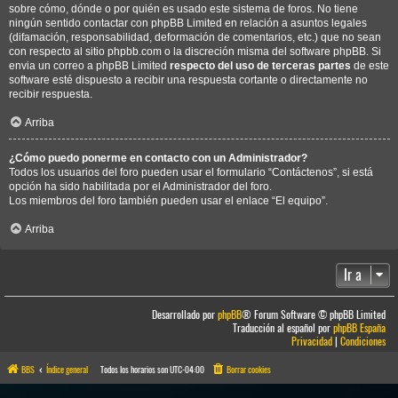
sobre cómo, dónde o por quién es usado este sistema de foros. No tiene
ningún sentido contactar con phpBB Limited en relación a asuntos legales
(difamación, responsabilidad, deformación de comentarios, etc.) que no sean
con respecto al sitio phpbb.com o la discreción misma del software phpBB. Si
envia un correo a phpBB Limited
respecto del uso de terceras partes
de este
software esté dispuesto a recibir una respuesta cortante o directamente no
recibir respuesta.
Arriba
¿Cómo puedo ponerme en contacto con un Administrador?
Todos los usuarios del foro pueden usar el formulario “Contáctenos”, si está
opción ha sido habilitada por el Administrador del foro.
Los miembros del foro también pueden usar el enlace “El equipo”.
Arriba
Ir a
Desarrollado por
phpBB
® Forum Software © phpBB Limited
Traducción al español por
phpBB España
Privacidad
|
Condiciones
BBS
Índice general
Todos los horarios son
UTC-04:00
Borrar cookies