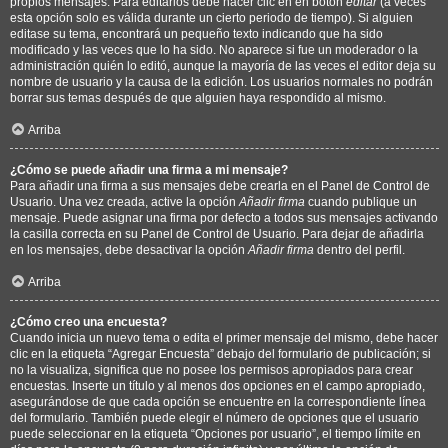
propios mensajes. Para editarlos debe hacer clic en en botón
editar
(a veces
esta opción solo es válida durante un cierto periodo de tiempo). Si alguien
editase su tema, encontrará un pequeño texto indicando que ha sido
modificado y las veces que lo ha sido. No aparece si fue un moderador o la
administración quién lo editó, aunque la mayoría de las veces el editor deja su
nombre de usuario y la causa de la edición. Los usuarios normales no podrán
borrar sus temas después de que alguien haya respondido al mismo.
Arriba
¿Cómo se puede añadir una firma a mi mensaje?
Para añadir una firma a sus mensajes debe crearla en el Panel de Control de
Usuario. Una vez creada, active la opción
Añadir firma
cuando publique un
mensaje. Puede asignar una firma por defecto a todos sus mensajes activando
la casilla correcta en su Panel de Control de Usuario. Para dejar de añadirla
en los mensajes, debe desactivar la opción
Añadir firma
dentro del perfil.
Arriba
¿Cómo creo una encuesta?
Cuando inicia un nuevo tema o edita el primer mensaje del mismo, debe hacer
clic en la etiqueta “Agregar Encuesta” debajo del formulario de publicación; si
no la visualiza, significa que no posee los permisos apropiados para crear
encuestas. Inserte un título y al menos dos opciones en el campo apropiado,
asegurándose de que cada opción se encuentre en la correspondiente línea
del formulario. También puede elegir el número de opciones que el usuario
puede seleccionar en la etiqueta “Opciones por usuario”, el tiempo límite en