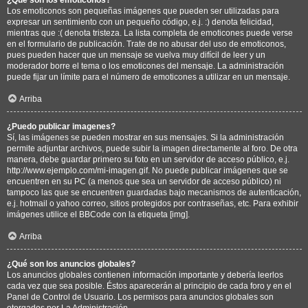
Los emoticonos son pequeñas imágenes que pueden ser utilizadas para
expresar un sentimiento con un pequeño código, e.j. :) denota felicidad,
mientras que :( denota tristeza. La lista completa de emoticones puede verse
en el formulario de publicación. Trate de no abusar del uso de emoticonos,
pues pueden hacer que un mensaje se vuelva muy difícil de leer y un
moderador borre el tema o los emoticones del mensaje. La administración
puede fijar un límite para el número de emoticones a utilizar en un mensaje.
Arriba
¿Puedo publicar imagenes?
Sí, las imágenes se pueden mostrar en sus mensajes. Si la administración
permite adjuntar archivos, puede subir la imagen directamente al foro. De otra
manera, debe guardar primero su foto en un servidor de acceso público, e.j.
http://www.ejemplo.com/mi-imagen.gif. No puede publicar imágenes que se
encuentren en su PC (a menos que sea un servidor de acceso público) ni
tampoco las que se encuentren guardadas bajo mecanismos de autenticación,
e.j. hotmail o yahoo correo, sitios protegidos por contraseñas, etc. Para exhibir
imágenes utilice el BBCode con la etiqueta [img].
Arriba
¿Qué son los anuncios globales?
Los anuncios globales contienen información importante y debería leerlos
cada vez que sea posible. Éstos aparecerán al principio de cada foro y en el
Panel de Control de Usuario. Los permisos para anuncios globales son
otorgados por La Administración.