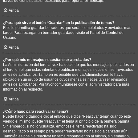
través de ciertos pasos necesarios para reportar el mensaje.
Arriba
¿Para qué sirve el botón “Guardar” en la publicación de temas?
Esto le permitirá guardar borradores que serán completados y enviados más
tarde. Para recargar un borrador guardado, visite el Panel de Control de
Usuario.
Arriba
¿Por qué mis mensajes necesitan ser aprobados?
La Administración del foro tal vez ha decidido que los mensajes publicados en
el foro, en el que estas intentando publicar mensajes, necesiten ser revisados
antes de aprobarlos. También es posible que La Administración le haya
ubicado en un grupo de usuarios cuyos mensajes necesitan ser revisados
antes de aprobarlos. Por favor comuníquese con el administrador para más
información al respecto.
Arriba
¿Cómo hago para reactivar un tema?
Puede hacerlo dándole clic al enlace que dice “Reactivar tema” cuando esté
viendo el mismo, puede “reactivar” el tema al principio de la primera página.
Sin embargo, si no lo visualiza, entonces el tema reactivado ha sido
deshabilitado o el tiempo para poder reactivarlo no ha sido alcanzado aún.
También es posible reactivar un tema respondiendo al mismo, sin embargo,