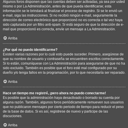
Algunos foros disponen que las cuentas deben ser activadas, ya sea por usted
mismo o por La Administración, antes de que pueda identificarse; esta
información se le brindará al finalizar el proceso de registro. Si se le envió un
e-mail, siga las instrucciones. Si no recibió ningún e-mail, seguramente la
dirección de correo electrónico que proporcionó no es correcta o tal vez haya
sido capturada por un filtro anti-spam. Si está seguro de que la dirección de e-
mail que proporcionó es correcta, envíe un mensaje a La Administración.
Arriba
¿Por qué no puedo identificarme?
Existen varias razones por lo cuál esto puede suceder. Primero, asegúrese de
que su nombre de usuario y contraseña se encuentren escritos correctamente.
Si lo están, comuníquese con La Administración para asegurarse de que no ha
sido excluido. También es posible que el foro esté mal configurado por su
dueño y/o tenga fallos en la programación, por lo que necesitaría ser reparado.
Arriba
Hace un tiempo me registré, ¡pero ahora no puedo conectarme!
Es posible que la administración haya desactivado o borrado su cuenta por
alguna razón. También, algunos foros periódicamente remueven sus usuarios
que no publicaron mensajes por cierto periodo de tiempo para reducir el peso
de la base de datos. Si es así, registrese de nuevo y participe de las
discuciones.
Arriba