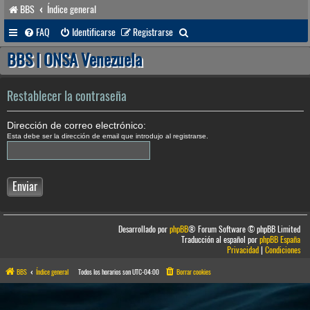
BBS
Índice general
B
FAQ
Identificarse
Registrarse
u
BBS | ONSA Venezuela
s
c
Restablecer la contraseña
a
Dirección de correo electrónico:
r
Esta debe ser la dirección de email que introdujo al registrarse.
Desarrollado por
phpBB
® Forum Software © phpBB Limited
Traducción al español por
phpBB España
Privacidad
|
Condiciones
BBS
Índice general
Todos los horarios son
UTC-04:00
Borrar cookies