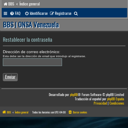
BBS
Índice general
B
FAQ
Identificarse
Registrarse
u
BBS | ONSA Venezuela
s
c
Restablecer la contraseña
a
Dirección de correo electrónico:
r
Esta debe ser la dirección de email que introdujo al registrarse.
Desarrollado por
phpBB
® Forum Software © phpBB Limited
Traducción al español por
phpBB España
Privacidad
|
Condiciones
BBS
Índice general
Todos los horarios son
UTC-04:00
Borrar cookies