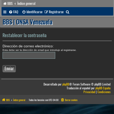
BBS
Índice general
B
FAQ
Identificarse
Registrarse
u
BBS | ONSA Venezuela
s
c
Restablecer la contraseña
a
Dirección de correo electrónico:
r
Esta debe ser la dirección de email que introdujo al registrarse.
Desarrollado por
phpBB
® Forum Software © phpBB Limited
Traducción al español por
phpBB España
Privacidad
|
Condiciones
BBS
Índice general
Todos los horarios son
UTC-04:00
Borrar cookies