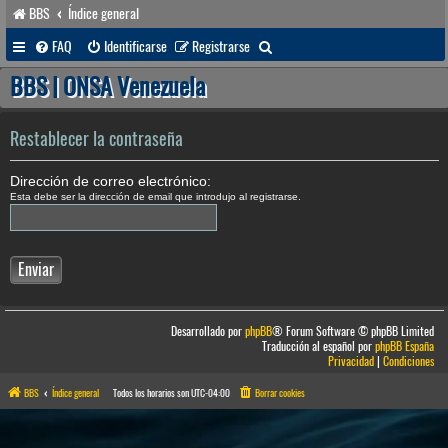
BBS
Índice general
B
FAQ
Identificarse
Registrarse
u
BBS | ONSA Venezuela
s
c
Restablecer la contraseña
a
Dirección de correo electrónico:
r
Esta debe ser la dirección de email que introdujo al registrarse.
Desarrollado por
phpBB
® Forum Software © phpBB Limited
Traducción al español por
phpBB España
Privacidad
|
Condiciones
BBS
Índice general
Todos los horarios son
UTC-04:00
Borrar cookies