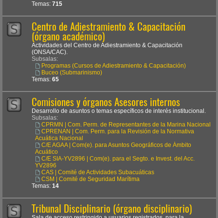
Temas:
715
Centro de Adiestramiento & Capacitación
(órgano académico)
Actividades del Centro de Adiestramiento & Capacitación
(ONSA/CAC).
Subsalas:
Programas (Cursos de Adiestramiento & Capacitación)
Buceo (Submarinismo)
Temas:
65
Comisiones y órganos Asesores internos
Desarrollo de asuntos o temas específicos de interés institucional.
Subsalas:
CPRMN | Com. Perm. de Representantes de la Marina Nacional
CPRENAN | Com. Perm. para la Revisión de la Normativa
Acuática Nacional
C/E AGAA | Com(e). para Asuntos Geográficos de Ámbito
Acuático
C/E SIA-YV2896 | Com(e). para el Segto. e Invest. del Acc.
YV2896
CAS | Comité de Actividades Subacuáticas
CSM | Comité de Seguridad Marítima
Temas:
14
Tribunal Disciplinario (órgano disciplinario)
Sala de acceso restringido a usuarios registrados, para la