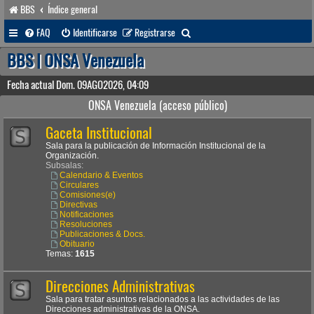
BBS
Índice general
B
FAQ
Identificarse
Registrarse
u
BBS | ONSA Venezuela
s
Fecha actual Dom. 09AGO2026, 04:09
c
ONSA Venezuela (acceso público)
a
Gaceta Institucional
r
Sala para la publicación de Información Institucional de la
Organización.
Subsalas:
Calendario & Eventos
Circulares
Comisiones(e)
Directivas
Notificaciones
Resoluciones
Publicaciones & Docs.
Obituario
Temas:
1615
Direcciones Administrativas
Sala para tratar asuntos relacionados a las actividades de las
Direcciones administrativas de la ONSA.