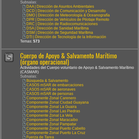
Subsalas:
DAA | Dirección de Asuntos Ambientales
DCD | Dirección de Comunicación y Desarrollo
DMO | Dirección de Meteorología & Oceanografía
DPR | Dirección de Vehículos de Pilotaje Remoto
DRC | Dirección de Radiocomunicaciones
DSA | Dirección de Sanidad Marítima
DSM | Dirección de Seguridad Marítima
DTI | Dirección de Tecnología de la Información
Temas:
573
Cuerpo de Apoyo & Salvamento Marítimo
(órgano operacional)
Actividades del Cuerpo voluntario de Apoyo & Salvamento Marítimo
(CASMAR)
Subsalas:
Búsqueda & Salvamento
CASOS mSAR de embarcaciones
CASOS mSAR de aeronaves
CASOS mSAR de personas
Componente Zonal Carenero
Componente Zonal Ciudad Guayana
Componente Zonal La Guaira
Componente Zonal Las Piedras
Componente Zonal La Vela
Componente Zonal Maracaibo
Componente Zonal Pampatar
Componente Zonal Puerto Cabello
Componente Zonal Puerto La Cruz
Fuerza de Tarea