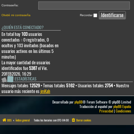
Contraseña:
Olvidé mi contraseña
Recordar
¿QUIÉN ESTÁ CONECTADO?
En total hay
103
usuarios
conectados :: 0 registrados, 0
ocultos y 103 invitados (basados en
usuarios activos en los últimos 5
minutos)
La mayor cantidad de usuarios
identificados fue
5387
el Vie.
20FEB2026, 16:29
ESTADÍSTICAS
Mensajes totales
12529
• Temas totales
5162
• Usuarios totales
2754
• Nuestro
usuario más reciente es
jmKah
Desarrollado por
phpBB
® Forum Software © phpBB Limited
Traducción al español por
phpBB España
Privacidad
|
Condiciones
BBS
Índice general
Todos los horarios son
UTC-04:00
Borrar cookies