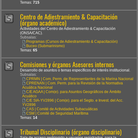
Temas:
715
Centro de Adiestramiento & Capacitación
(órgano académico)
Actividades del Centro de Adiestramiento & Capacitación
(ONSA/CAC).
Subsalas:
Programas (Cursos de Adiestramiento & Capacitación)
Buceo (Submarinismo)
Temas:
65
Comisiones y órganos Asesores internos
Desarrollo de asuntos o temas específicos de interés institucional.
Subsalas:
CPRMN | Com. Perm. de Representantes de la Marina Nacional
CPRENAN | Com. Perm. para la Revisión de la Normativa
Acuática Nacional
C/E AGAA | Com(e). para Asuntos Geográficos de Ámbito
Acuático
C/E SIA-YV2896 | Com(e). para el Segto. e Invest. del Acc.
YV2896
CAS | Comité de Actividades Subacuáticas
CSM | Comité de Seguridad Marítima
Temas:
14
Tribunal Disciplinario (órgano disciplinario)
Sala de acceso restringido a usuarios registrados, para la