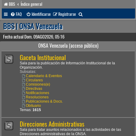
BBS
Índice general
B
FAQ
Identificarse
Registrarse
u
BBS | ONSA Venezuela
s
Fecha actual Dom. 09AGO2026, 05:16
c
ONSA Venezuela (acceso público)
a
Gaceta Institucional
r
Sala para la publicación de Información Institucional de la
Organización.
Subsalas:
Calendario & Eventos
Circulares
Comisiones(e)
Directivas
Notificaciones
Resoluciones
Publicaciones & Docs.
Obituario
Temas:
1615
Direcciones Administrativas
Sala para tratar asuntos relacionados a las actividades de las
Direcciones administrativas de la ONSA.