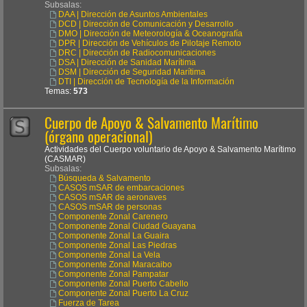
Subsalas:
DAA | Dirección de Asuntos Ambientales
DCD | Dirección de Comunicación y Desarrollo
DMO | Dirección de Meteorología & Oceanografía
DPR | Dirección de Vehículos de Pilotaje Remoto
DRC | Dirección de Radiocomunicaciones
DSA | Dirección de Sanidad Marítima
DSM | Dirección de Seguridad Marítima
DTI | Dirección de Tecnología de la Información
Temas:
573
Cuerpo de Apoyo & Salvamento Marítimo
(órgano operacional)
Actividades del Cuerpo voluntario de Apoyo & Salvamento Marítimo
(CASMAR)
Subsalas:
Búsqueda & Salvamento
CASOS mSAR de embarcaciones
CASOS mSAR de aeronaves
CASOS mSAR de personas
Componente Zonal Carenero
Componente Zonal Ciudad Guayana
Componente Zonal La Guaira
Componente Zonal Las Piedras
Componente Zonal La Vela
Componente Zonal Maracaibo
Componente Zonal Pampatar
Componente Zonal Puerto Cabello
Componente Zonal Puerto La Cruz
Fuerza de Tarea