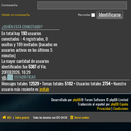
Contraseña:
Olvidé mi contraseña
Recordar
¿QUIÉN ESTÁ CONECTADO?
En total hay
193
usuarios
conectados :: 4 registrados, 0
ocultos y 189 invitados (basados en
usuarios activos en los últimos 5
minutos)
La mayor cantidad de usuarios
identificados fue
5387
el Vie.
20FEB2026, 16:29
ESTADÍSTICAS
Mensajes totales
12529
• Temas totales
5162
• Usuarios totales
2754
• Nuestro
usuario más reciente es
jmKah
Desarrollado por
phpBB
® Forum Software © phpBB Limited
Traducción al español por
phpBB España
Privacidad
|
Condiciones
BBS
Índice general
Todos los horarios son
UTC-04:00
Borrar cookies