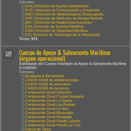
Subsalas:
DAA | Dirección de Asuntos Ambientales
DCD | Dirección de Comunicación y Desarrollo
DMO | Dirección de Meteorología & Oceanografía
DPR | Dirección de Vehículos de Pilotaje Remoto
DRC | Dirección de Radiocomunicaciones
DSA | Dirección de Sanidad Marítima
DSM | Dirección de Seguridad Marítima
DTI | Dirección de Tecnología de la Información
Temas:
573
Cuerpo de Apoyo & Salvamento Marítimo
(órgano operacional)
Actividades del Cuerpo voluntario de Apoyo & Salvamento Marítimo
(CASMAR)
Subsalas:
Búsqueda & Salvamento
CASOS mSAR de embarcaciones
CASOS mSAR de aeronaves
CASOS mSAR de personas
Componente Zonal Carenero
Componente Zonal Ciudad Guayana
Componente Zonal La Guaira
Componente Zonal Las Piedras
Componente Zonal La Vela
Componente Zonal Maracaibo
Componente Zonal Pampatar
Componente Zonal Puerto Cabello
Componente Zonal Puerto La Cruz
Fuerza de Tarea