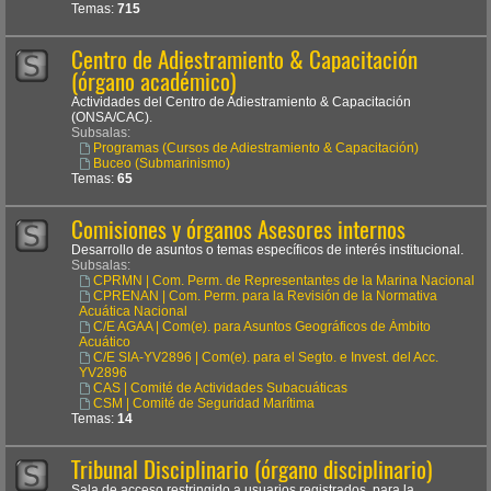
Temas:
715
Centro de Adiestramiento & Capacitación
(órgano académico)
Actividades del Centro de Adiestramiento & Capacitación
(ONSA/CAC).
Subsalas:
Programas (Cursos de Adiestramiento & Capacitación)
Buceo (Submarinismo)
Temas:
65
Comisiones y órganos Asesores internos
Desarrollo de asuntos o temas específicos de interés institucional.
Subsalas:
CPRMN | Com. Perm. de Representantes de la Marina Nacional
CPRENAN | Com. Perm. para la Revisión de la Normativa
Acuática Nacional
C/E AGAA | Com(e). para Asuntos Geográficos de Ámbito
Acuático
C/E SIA-YV2896 | Com(e). para el Segto. e Invest. del Acc.
YV2896
CAS | Comité de Actividades Subacuáticas
CSM | Comité de Seguridad Marítima
Temas:
14
Tribunal Disciplinario (órgano disciplinario)
Sala de acceso restringido a usuarios registrados, para la