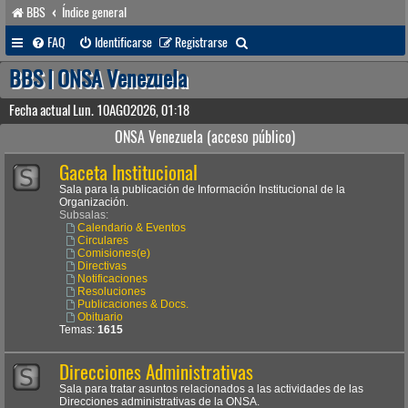
BBS
Índice general
B
FAQ
Identificarse
Registrarse
u
BBS | ONSA Venezuela
s
Fecha actual Lun. 10AGO2026, 01:18
c
ONSA Venezuela (acceso público)
a
Gaceta Institucional
r
Sala para la publicación de Información Institucional de la
Organización.
Subsalas:
Calendario & Eventos
Circulares
Comisiones(e)
Directivas
Notificaciones
Resoluciones
Publicaciones & Docs.
Obituario
Temas:
1615
Direcciones Administrativas
Sala para tratar asuntos relacionados a las actividades de las
Direcciones administrativas de la ONSA.