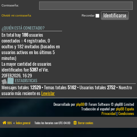
Contraseña:
Olvidé mi contraseña
Recordar
¿QUIÉN ESTÁ CONECTADO?
En total hay
186
usuarios
conectados :: 4 registrados, 0
ocultos y 182 invitados (basados en
usuarios activos en los últimos 5
minutos)
La mayor cantidad de usuarios
identificados fue
5387
el Vie.
20FEB2026, 16:29
ESTADÍSTICAS
Mensajes totales
12529
• Temas totales
5162
• Usuarios totales
2752
• Nuestro
usuario más reciente es
Lewislar
Desarrollado por
phpBB
® Forum Software © phpBB Limited
Traducción al español por
phpBB España
Privacidad
|
Condiciones
BBS
Índice general
Todos los horarios son
UTC-04:00
Borrar cookies