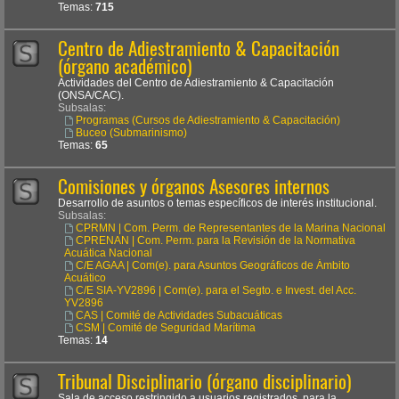
Temas:
715
Centro de Adiestramiento & Capacitación
(órgano académico)
Actividades del Centro de Adiestramiento & Capacitación
(ONSA/CAC).
Subsalas:
Programas (Cursos de Adiestramiento & Capacitación)
Buceo (Submarinismo)
Temas:
65
Comisiones y órganos Asesores internos
Desarrollo de asuntos o temas específicos de interés institucional.
Subsalas:
CPRMN | Com. Perm. de Representantes de la Marina Nacional
CPRENAN | Com. Perm. para la Revisión de la Normativa
Acuática Nacional
C/E AGAA | Com(e). para Asuntos Geográficos de Ámbito
Acuático
C/E SIA-YV2896 | Com(e). para el Segto. e Invest. del Acc.
YV2896
CAS | Comité de Actividades Subacuáticas
CSM | Comité de Seguridad Marítima
Temas:
14
Tribunal Disciplinario (órgano disciplinario)
Sala de acceso restringido a usuarios registrados, para la