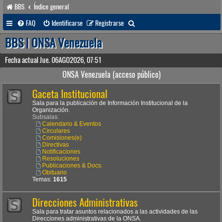
BBS
Índice general
B
FAQ
Identificarse
Registrarse
u
BBS | ONSA Venezuela
s
Fecha actual Jue. 06AGO2026, 07:51
c
ONSA Venezuela (acceso público)
a
Gaceta Institucional
r
Sala para la publicación de Información Institucional de la
Organización.
Subsalas:
Calendario & Eventos
Circulares
Comisiones(e)
Directivas
Notificaciones
Resoluciones
Publicaciones & Docs.
Obituario
Temas:
1615
Direcciones Administrativas
Sala para tratar asuntos relacionados a las actividades de las
Direcciones administrativas de la ONSA.