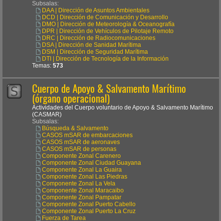
Subsalas:
DAA | Dirección de Asuntos Ambientales
DCD | Dirección de Comunicación y Desarrollo
DMO | Dirección de Meteorología & Oceanografía
DPR | Dirección de Vehículos de Pilotaje Remoto
DRC | Dirección de Radiocomunicaciones
DSA | Dirección de Sanidad Marítima
DSM | Dirección de Seguridad Marítima
DTI | Dirección de Tecnología de la Información
Temas:
573
Cuerpo de Apoyo & Salvamento Marítimo
(órgano operacional)
Actividades del Cuerpo voluntario de Apoyo & Salvamento Marítimo
(CASMAR)
Subsalas:
Búsqueda & Salvamento
CASOS mSAR de embarcaciones
CASOS mSAR de aeronaves
CASOS mSAR de personas
Componente Zonal Carenero
Componente Zonal Ciudad Guayana
Componente Zonal La Guaira
Componente Zonal Las Piedras
Componente Zonal La Vela
Componente Zonal Maracaibo
Componente Zonal Pampatar
Componente Zonal Puerto Cabello
Componente Zonal Puerto La Cruz
Fuerza de Tarea