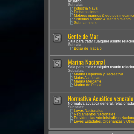
acuático.
Subsalas:
Industria Naval
Embarcaciones
Motores marinos & equipos mecánic
Sistemas a bordo & Mantenimiento
Submarinismo
Gente de Mar
Sala para tratar cualquier asunto relaci
Subsala:
Bolsa de Trabajo
Marina Nacional
Sala para tratar cualquier asunto relaci
Subsalas:
Marina Deportiva y Recreativa
Motos Acuáticas
Marina Mercante
Marina de Pesca
Normativa Acuática venezola
Normativa acuática general, relacionada
Subsalas:
Leyes Nacionales
Reglamentos Nacionales
Providencias Administrativas Nacion
Leyes Estadales, Ordenanzas y Otro