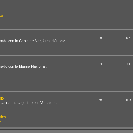
os
19
101
onado con la Gente de Mar, formación, etc.
14
44
onado con la Marina Nacional.
na
78
103
 con el marco jurídico en Venezuela.
ales
s