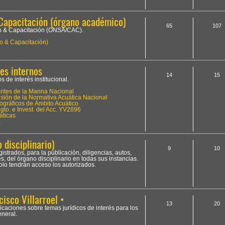
Capacitación (órgano académico)
65
107
to & Capacitación (ONSA/CAC).
o & Capacitación)
es internos
14
15
 de interés institucional.
tes de la Marina Nacional
ión de la Normativa Acuática Nacional
ográficos de Ámbito Acuático
to. e Invest. del Acc. YV2896
áticas
a
 disciplinario)
9
10
istrados, para la publicación, diligencias, autos,
, del órgano disciplinario en todas sus instancias.
olo tendrán acceso los autorizados.
cisco Villarroel •
13
20
licaciones sobre temas jurídicos de interés para los
neral.