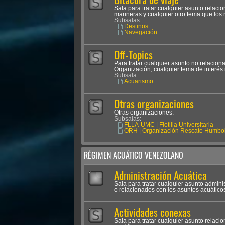
Sala para tratar cualquier asunto relac
marineras y cualquier otro tema que los
Subsalas:
Destinos
Navegación
Off-Topics
Para tratar cualquier asunto no relacion
Organización; cualquier tema de interés 
Subsala:
Acuarismo
Otras organizaciones
Otras organizaciones.
Subsalas:
FLLA-UMC | Flotilla Universitaria
ORH | Organización Rescate Humbol
RÉGIMEN ACUÁTICO VENEZOLANO
Administración Acuática
Sala para tratar cualquier asunto admini
o relacionados con los asuntos acuático
Actividades conexas
Sala para tratar cualquier asunto relaci