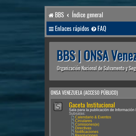
BBS
Índice general
Enlaces rápidos
FAQ
BBS | ONSA Venez
Organización Nacional de Salvamento y Seg
ONSA VENEZUELA (ACCESO PÚBLICO)
Gaceta Institucional
Sala para la publicación de Información I
Subsalas:
Calendario & Eventos
Circulares
Comisiones(e)
Directivas
Notificaciones
Resoluciones