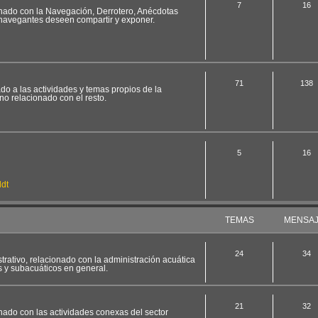
7
16
ionado con la Navegación, Derrotero, Anécdotas
 navegantes deseen compartir y exponer.
71
138
ado a las actividades y temas propios de la
no relacionado con el resto.
5
16
dt
TEMAS
MENSA
24
34
strativo, relacionado con la administración acuática
s y subacuáticos en general.
21
32
onado con las actividades conexas del sector