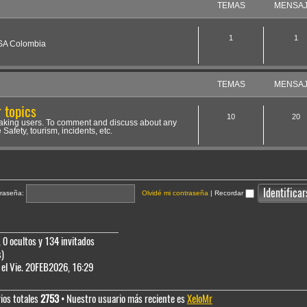
TEMAS
MENSA
1
1
NSA Colombia
TEMAS
MENSA
 topics
10
20
aking users. To comment and discuss about any
 Safety, tourism, incidents, etc.
raseña:
Olvidé mi contraseña
|
Recordar
 0 ocultos y 134 invitados
s)
el Vie. 20FEB2026, 16:29
ios totales
2753
• Nuestro usuario más reciente es
XeloMr