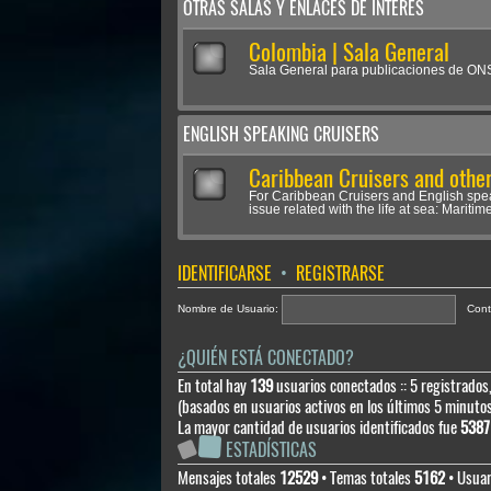
OTRAS SALAS Y ENLACES DE INTERÉS
Colombia | Sala General
Sala General para publicaciones de O
ENGLISH SPEAKING CRUISERS
Caribbean Cruisers and other
For Caribbean Cruisers and English spe
issue related with the life at sea: Maritime
IDENTIFICARSE
•
REGISTRARSE
Nombre de Usuario:
Cont
¿QUIÉN ESTÁ CONECTADO?
En total hay
139
usuarios conectados :: 5 registrados,
(basados en usuarios activos en los últimos 5 minuto
La mayor cantidad de usuarios identificados fue
5387
ESTADÍSTICAS
Mensajes totales
12529
• Temas totales
5162
• Usuar