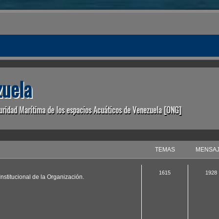
uela
uridad Marítima de los espacios Acuáticos de Venezuela [ONG]
TEMAS
MENSA
1615
1928
nstitucional de la Organización.