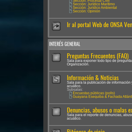
Sección: Procesal Civil
Sección: Jurídico Marítimo
Sección: Jurídico Ambiental
Sección: Opinión
Ir al portal Web de ONSA Ve
INTERÉS GENERAL
Preguntas Frecuentes (FAQ)
Sala para exponer todo tipo de pregunta
Organización.
Información & Noticias
Sala para la publicación de información 
acuático.
Subsalas:
Encuestas públicas (polls)
Guayana Esequiba & Fachada Atlánt
Denuncias, abusos o malas e
Sala para el reporte de denuncias, abus
acuático.
Bitácora de viaje