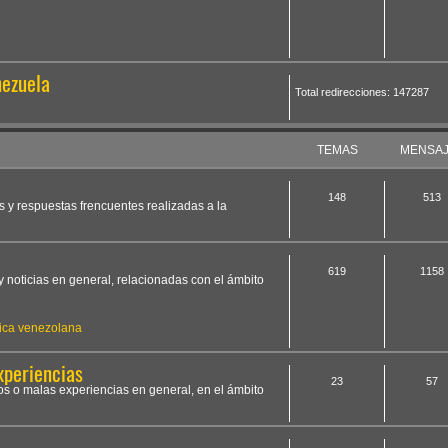
nezuela
Total redirecciones: 147287
TEMAS
MENSA
148
513
s y respuestas frencuentes realizadas a la
619
1158
y noticias en general, relacionadas con el ámbito
ica venezolana
xperiencias
23
57
os o malas experiencias en general, en el ámbito