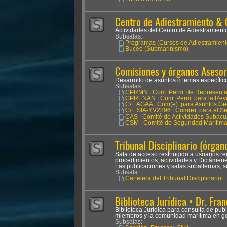
Centro de Adiestramiento & 
Actividades del Centro de Adiestramien
Subsalas:
Programas (Cursos de Adiestramient
Buceo (Submarinismo)
Comisiones y órganos Asesor
Desarrollo de asuntos o temas específicos
Subsalas:
CPRMN | Com. Perm. de Representan
CPRENAN | Com. Perm. para la Revis
C/E AGAA | Com(e). para Asuntos Ge
C/E SIA-YV2896 | Com(e). para el Seg
CAS | Comité de Actividades Subacu
CSM | Comité de Seguridad Marítim
Tribunal Disciplinario (órgano
Sala de acceso restringido a usuarios reg
procedimientos, actividades y Dictámenes
Las publicaciones y salas subalternas, s
Subsala:
Cartelera del Tribunal Disciplinario
Biblioteca Jurídica • Dr. Fran
Biblioteca Jurídica para consulta de pub
miembros y la comunidad marítima en ge
Subsalas: