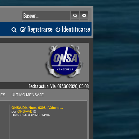
Buscar
Búsqueda avanzada
B
Registrarse
Identificarse
u
s
c
a
Fecha actual Vie. 07AGO2026, 05:08
r
JES
ÚLTIMO MENSAJE
ONSA/Dir. Núm. 0308 | Valor d…
V
por
ONSA/VE
e
Dom. 02AGO2026, 14:04
r
ú
l
t
i
m