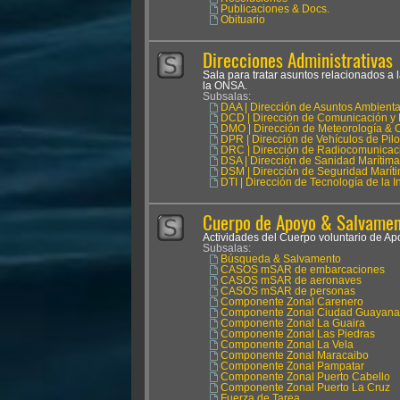
Publicaciones & Docs.
Obituario
Direcciones Administrativas
Sala para tratar asuntos relacionados a 
la ONSA.
Subsalas:
DAA | Dirección de Asuntos Ambienta
DCD | Dirección de Comunicación y 
DMO | Dirección de Meteorología & 
DPR | Dirección de Vehículos de Pil
DRC | Dirección de Radiocomunicac
DSA | Dirección de Sanidad Marítima
DSM | Dirección de Seguridad Marít
DTI | Dirección de Tecnología de la 
Cuerpo de Apoyo & Salvament
Actividades del Cuerpo voluntario de 
Subsalas:
Búsqueda & Salvamento
CASOS mSAR de embarcaciones
CASOS mSAR de aeronaves
CASOS mSAR de personas
Componente Zonal Carenero
Componente Zonal Ciudad Guayana
Componente Zonal La Guaira
Componente Zonal Las Piedras
Componente Zonal La Vela
Componente Zonal Maracaibo
Componente Zonal Pampatar
Componente Zonal Puerto Cabello
Componente Zonal Puerto La Cruz
Fuerza de Tarea