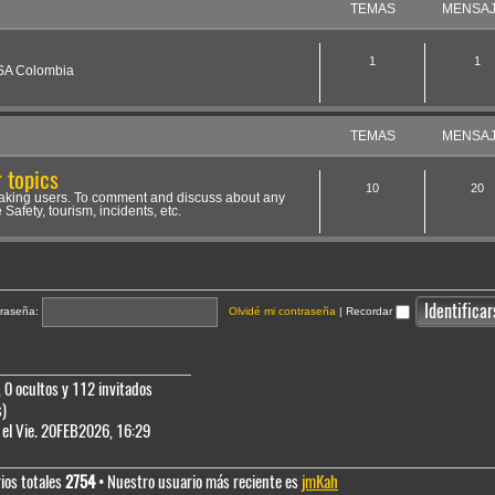
TEMAS
MENSA
1
1
NSA Colombia
TEMAS
MENSA
 topics
10
20
aking users. To comment and discuss about any
 Safety, tourism, incidents, etc.
raseña:
Olvidé mi contraseña
|
Recordar
 0 ocultos y 112 invitados
s)
el Vie. 20FEB2026, 16:29
ios totales
2754
• Nuestro usuario más reciente es
jmKah