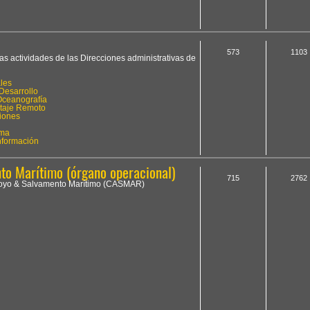
573
1103
las actividades de las Direcciones administrativas de
les
Desarrollo
Oceanografía
otaje Remoto
iones
ima
Información
o Marítimo (órgano operacional)
715
2762
Apoyo & Salvamento Marítimo (CASMAR)