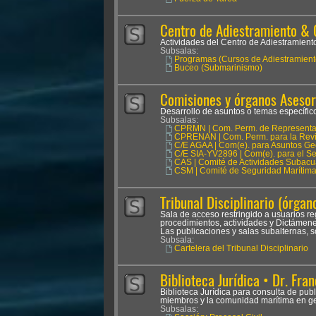
Centro de Adiestramiento & 
Actividades del Centro de Adiestramien
Subsalas:
Programas (Cursos de Adiestramient
Buceo (Submarinismo)
Comisiones y órganos Asesor
Desarrollo de asuntos o temas específicos
Subsalas:
CPRMN | Com. Perm. de Representan
CPRENAN | Com. Perm. para la Revis
C/E AGAA | Com(e). para Asuntos Ge
C/E SIA-YV2896 | Com(e). para el Seg
CAS | Comité de Actividades Subacu
CSM | Comité de Seguridad Marítim
Tribunal Disciplinario (órgano
Sala de acceso restringido a usuarios reg
procedimientos, actividades y Dictámenes
Las publicaciones y salas subalternas, s
Subsala:
Cartelera del Tribunal Disciplinario
Biblioteca Jurídica • Dr. Fran
Biblioteca Jurídica para consulta de pub
miembros y la comunidad marítima en ge
Subsalas: