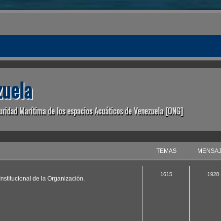
uela
uridad Marítima de los espacios Acuáticos de Venezuela [ONG]
TEMAS
MENSA
1615
1928
nstitucional de la Organización.