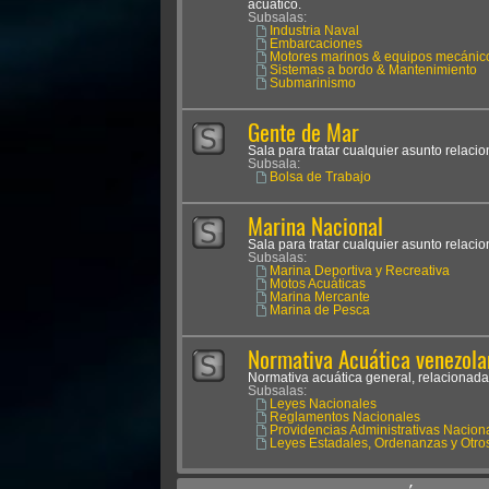
acuático.
Subsalas:
Industria Naval
Embarcaciones
Motores marinos & equipos mecánic
Sistemas a bordo & Mantenimiento
Submarinismo
Gente de Mar
Sala para tratar cualquier asunto relaci
Subsala:
Bolsa de Trabajo
Marina Nacional
Sala para tratar cualquier asunto relaci
Subsalas:
Marina Deportiva y Recreativa
Motos Acuáticas
Marina Mercante
Marina de Pesca
Normativa Acuática venezola
Normativa acuática general, relacionada
Subsalas:
Leyes Nacionales
Reglamentos Nacionales
Providencias Administrativas Nacion
Leyes Estadales, Ordenanzas y Otro