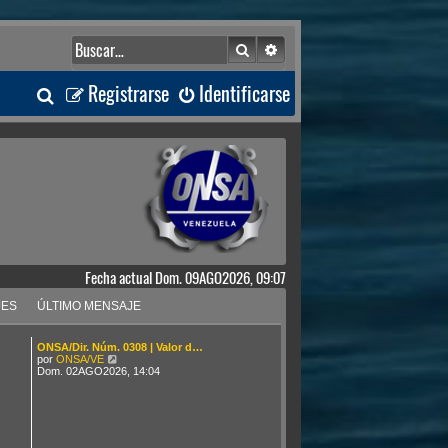
Buscar
Búsqueda avanzada
B
Registrarse
Identificarse
u
s
c
a
Fecha actual Dom. 09AGO2026, 09:07
r
JES
ÚLTIMO MENSAJE
ONSA/Dir. Núm. 0308 | Valor d…
V
por
ONSA/VE
e
Dom. 02AGO2026, 14:04
r
ú
l
t
i
m