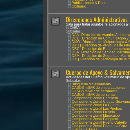
Publicaciones & Docs.
Obituario
Direcciones Administrativas
Sala para tratar asuntos relacionados a 
la ONSA.
Subsalas:
DAA | Dirección de Asuntos Ambienta
DCD | Dirección de Comunicación y 
DMO | Dirección de Meteorología & 
DPR | Dirección de Vehículos de Pil
DRC | Dirección de Radiocomunicac
DSA | Dirección de Sanidad Marítima
DSM | Dirección de Seguridad Marít
DTI | Dirección de Tecnología de la 
Cuerpo de Apoyo & Salvament
Actividades del Cuerpo voluntario de 
Subsalas:
Búsqueda & Salvamento
CASOS mSAR de embarcaciones
CASOS mSAR de aeronaves
CASOS mSAR de personas
Componente Zonal Carenero
Componente Zonal Ciudad Guayana
Componente Zonal La Guaira
Componente Zonal Las Piedras
Componente Zonal La Vela
Componente Zonal Maracaibo
Componente Zonal Pampatar
Componente Zonal Puerto Cabello
Componente Zonal Puerto La Cruz
Fuerza de Tarea