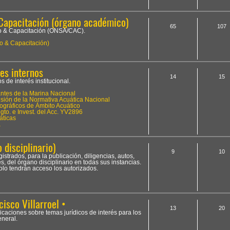
Capacitación (órgano académico)
65
107
to & Capacitación (ONSA/CAC).
o & Capacitación)
es internos
14
15
 de interés institucional.
tes de la Marina Nacional
ión de la Normativa Acuática Nacional
ográficos de Ámbito Acuático
to. e Invest. del Acc. YV2896
áticas
a
 disciplinario)
9
10
istrados, para la publicación, diligencias, autos,
, del órgano disciplinario en todas sus instancias.
olo tendrán acceso los autorizados.
cisco Villarroel •
13
20
licaciones sobre temas jurídicos de interés para los
neral.