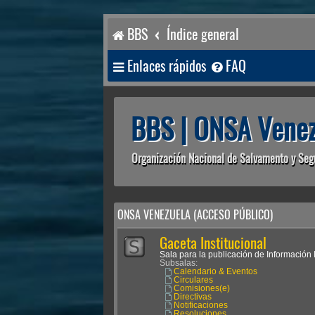
BBS
Índice general
Enlaces rápidos
FAQ
BBS | ONSA Venez
Organización Nacional de Salvamento y Seg
ONSA VENEZUELA (ACCESO PÚBLICO)
Gaceta Institucional
Sala para la publicación de Información I
Subsalas:
Calendario & Eventos
Circulares
Comisiones(e)
Directivas
Notificaciones
Resoluciones