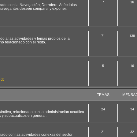
7
16
ionado con la Navegación, Derrotero, Anécdotas
 navegantes deseen compartir y exponer.
71
138
ado a las actividades y temas propios de la
no relacionado con el resto.
5
16
dt
TEMAS
MENSA
24
34
strativo, relacionado con la administración acuática
s y subacuáticos en general.
21
32
onado con las actividades conexas del sector