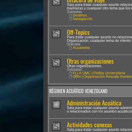
Sala para tratar cualquier asunto relac
marineras y cualquier otro tema que los
Subsalas:
Destinos
Navegación
Off-Topics
Para tratar cualquier asunto no relacion
Organización; cualquier tema de interés 
Subsala:
Acuarismo
Otras organizaciones
Otras organizaciones.
Subsalas:
FLLA-UMC | Flotilla Universitaria
ORH | Organización Rescate Humbol
RÉGIMEN ACUÁTICO VENEZOLANO
Administración Acuática
Sala para tratar cualquier asunto admini
o relacionados con los asuntos acuático
Actividades conexas
Sala para tratar cualquier asunto relaci