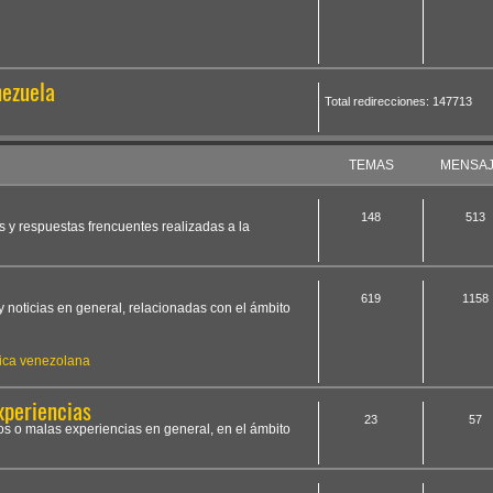
nezuela
Total redirecciones: 147713
TEMAS
MENSA
148
513
s y respuestas frencuentes realizadas a la
619
1158
y noticias en general, relacionadas con el ámbito
ica venezolana
xperiencias
23
57
os o malas experiencias en general, en el ámbito