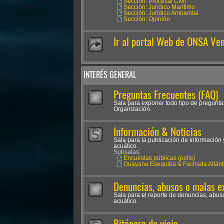
Sección: Procesal Civil
Sección: Jurídico Marítimo
Sección: Jurídico Ambiental
Sección: Opinión
Ir al portal Web de ONSA Ve
INTERÉS GENERAL
Preguntas Frecuentes (FAQ)
Sala para exponer todo tipo de pregunta
Organización.
Información & Noticias
Sala para la publicación de información 
acuático.
Subsalas:
Encuestas públicas (polls)
Guayana Esequiba & Fachada Atlánt
Denuncias, abusos o malas e
Sala para el reporte de denuncias, abus
acuático.
Bitácora de viaje