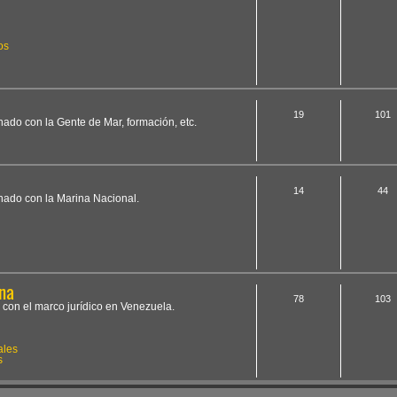
os
19
101
onado con la Gente de Mar, formación, etc.
14
44
onado con la Marina Nacional.
na
78
103
 con el marco jurídico en Venezuela.
ales
s