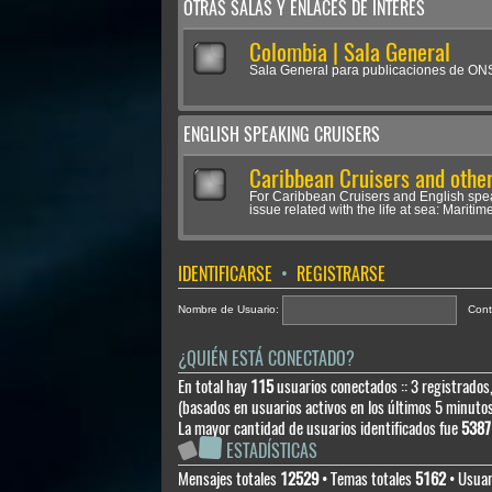
OTRAS SALAS Y ENLACES DE INTERÉS
Colombia | Sala General
Sala General para publicaciones de O
ENGLISH SPEAKING CRUISERS
Caribbean Cruisers and other
For Caribbean Cruisers and English spe
issue related with the life at sea: Maritime
IDENTIFICARSE
•
REGISTRARSE
Nombre de Usuario:
Cont
¿QUIÉN ESTÁ CONECTADO?
En total hay
115
usuarios conectados :: 3 registrados,
(basados en usuarios activos en los últimos 5 minuto
La mayor cantidad de usuarios identificados fue
5387
ESTADÍSTICAS
Mensajes totales
12529
• Temas totales
5162
• Usuar