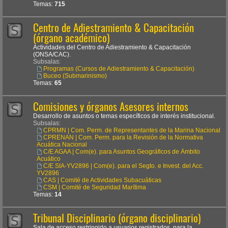
Temas:
715
Centro de Adiestramiento & Capacitación
(órgano académico)
Actividades del Centro de Adiestramiento & Capacitación
(ONSA/CAC).
Subsalas:
Programas (Cursos de Adiestramiento & Capacitación)
Buceo (Submarinismo)
Temas:
65
Comisiones y órganos Asesores internos
Desarrollo de asuntos o temas específicos de interés institucional.
Subsalas:
CPRMN | Com. Perm. de Representantes de la Marina Nacional
CPRENAN | Com. Perm. para la Revisión de la Normativa
Acuática Nacional
C/E AGAA | Com(e). para Asuntos Geográficos de Ámbito
Acuático
C/E SIA-YV2896 | Com(e). para el Segto. e Invest. del Acc.
YV2896
CAS | Comité de Actividades Subacuáticas
CSM | Comité de Seguridad Marítima
Temas:
14
Tribunal Disciplinario (órgano disciplinario)
Sala de acceso restringido a usuarios registrados, para la