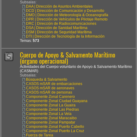
Subsalas:
DAA | Dirección de Asuntos Ambientales
DCD | Dirección de Comunicación y Desarrollo
DMO | Dirección de Meteorología & Oceanografía
DPR | Dirección de Vehículos de Pilotaje Remoto
DRC | Dirección de Radiocomunicaciones
DSA | Dirección de Sanidad Marítima
DSM | Dirección de Seguridad Marítima
DTI | Dirección de Tecnología de la Información
Temas:
573
Cuerpo de Apoyo & Salvamento Marítimo
(órgano operacional)
Actividades del Cuerpo voluntario de Apoyo & Salvamento Marítimo
(CASMAR)
Subsalas:
Búsqueda & Salvamento
CASOS mSAR de embarcaciones
CASOS mSAR de aeronaves
CASOS mSAR de personas
Componente Zonal Carenero
Componente Zonal Ciudad Guayana
Componente Zonal La Guaira
Componente Zonal Las Piedras
Componente Zonal La Vela
Componente Zonal Maracaibo
Componente Zonal Pampatar
Componente Zonal Puerto Cabello
Componente Zonal Puerto La Cruz
Fuerza de Tarea