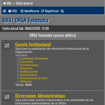
BBS
Índice general
B
FAQ
Identificarse
Registrarse
u
BBS | ONSA Venezuela
s
Fecha actual Sab. 08AGO2026, 15:09
c
ONSA Venezuela (acceso público)
a
Gaceta Institucional
r
Sala para la publicación de Información Institucional de la
Organización.
Subsalas:
Calendario & Eventos
Circulares
Comisiones(e)
Directivas
Notificaciones
Resoluciones
Publicaciones & Docs.
Obituario
Temas:
1615
Direcciones Administrativas
Sala para tratar asuntos relacionados a las actividades de las
Direcciones administrativas de la ONSA.