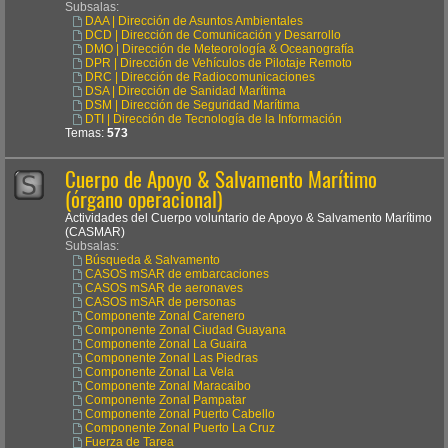
Subsalas:
DAA | Dirección de Asuntos Ambientales
DCD | Dirección de Comunicación y Desarrollo
DMO | Dirección de Meteorología & Oceanografía
DPR | Dirección de Vehículos de Pilotaje Remoto
DRC | Dirección de Radiocomunicaciones
DSA | Dirección de Sanidad Marítima
DSM | Dirección de Seguridad Marítima
DTI | Dirección de Tecnología de la Información
Temas:
573
Cuerpo de Apoyo & Salvamento Marítimo
(órgano operacional)
Actividades del Cuerpo voluntario de Apoyo & Salvamento Marítimo
(CASMAR)
Subsalas:
Búsqueda & Salvamento
CASOS mSAR de embarcaciones
CASOS mSAR de aeronaves
CASOS mSAR de personas
Componente Zonal Carenero
Componente Zonal Ciudad Guayana
Componente Zonal La Guaira
Componente Zonal Las Piedras
Componente Zonal La Vela
Componente Zonal Maracaibo
Componente Zonal Pampatar
Componente Zonal Puerto Cabello
Componente Zonal Puerto La Cruz
Fuerza de Tarea