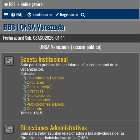
BBS
Índice general
B
FAQ
Identificarse
Registrarse
u
BBS | ONSA Venezuela
s
Fecha actual Sab. 08AGO2026, 01:11
c
ONSA Venezuela (acceso público)
a
Gaceta Institucional
r
Sala para la publicación de Información Institucional de la
Organización.
Subsalas:
Calendario & Eventos
Circulares
Comisiones(e)
Directivas
Notificaciones
Resoluciones
Publicaciones & Docs.
Obituario
Temas:
1615
Direcciones Administrativas
Sala para tratar asuntos relacionados a las actividades de las
Direcciones administrativas de la ONSA.