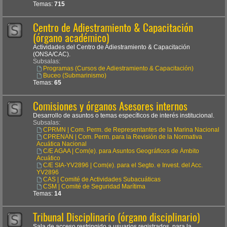
Temas:
715
Centro de Adiestramiento & Capacitación
(órgano académico)
Actividades del Centro de Adiestramiento & Capacitación
(ONSA/CAC).
Subsalas:
Programas (Cursos de Adiestramiento & Capacitación)
Buceo (Submarinismo)
Temas:
65
Comisiones y órganos Asesores internos
Desarrollo de asuntos o temas específicos de interés institucional.
Subsalas:
CPRMN | Com. Perm. de Representantes de la Marina Nacional
CPRENAN | Com. Perm. para la Revisión de la Normativa
Acuática Nacional
C/E AGAA | Com(e). para Asuntos Geográficos de Ámbito
Acuático
C/E SIA-YV2896 | Com(e). para el Segto. e Invest. del Acc.
YV2896
CAS | Comité de Actividades Subacuáticas
CSM | Comité de Seguridad Marítima
Temas:
14
Tribunal Disciplinario (órgano disciplinario)
Sala de acceso restringido a usuarios registrados, para la