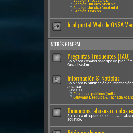
Sección: Procesal Civil
Sección: Jurídico Marítimo
Sección: Jurídico Ambiental
Sección: Opinión
Ir al portal Web de ONSA Ve
INTERÉS GENERAL
Preguntas Frecuentes (FAQ)
Sala para exponer todo tipo de pregunta
Organización.
Información & Noticias
Sala para la publicación de información 
acuático.
Subsalas:
Encuestas públicas (polls)
Guayana Esequiba & Fachada Atlánt
Denuncias, abusos o malas e
Sala para el reporte de denuncias, abus
acuático.
Bitácora de viaje