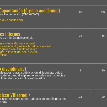
Capacitación (órgano académico)
65
107
to & Capacitación (ONSA/CAC).
o & Capacitación)
es internos
14
15
 de interés institucional.
tes de la Marina Nacional
ión de la Normativa Acuática Nacional
ográficos de Ámbito Acuático
to. e Invest. del Acc. YV2896
áticas
a
 disciplinario)
9
10
istrados, para la publicación, diligencias, autos,
, del órgano disciplinario en todas sus instancias.
olo tendrán acceso los autorizados.
cisco Villarroel •
13
20
licaciones sobre temas jurídicos de interés para los
neral.