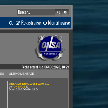
Buscar
Búsqueda avanzada
B
Registrarse
Identificarse
u
s
c
a
Fecha actual Jue. 06AGO2026, 18:29
r
JES
ÚLTIMO MENSAJE
ONSA/Dir. Núm. 0308 | Valor d…
V
por
ONSA/VE
e
Dom. 02AGO2026, 14:04
r
ú
l
t
i
m