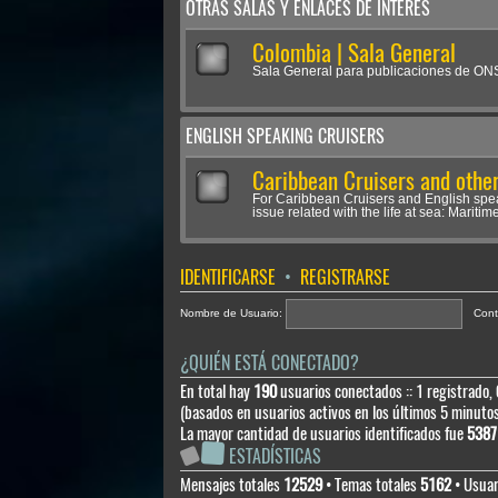
OTRAS SALAS Y ENLACES DE INTERÉS
Colombia | Sala General
Sala General para publicaciones de O
ENGLISH SPEAKING CRUISERS
Caribbean Cruisers and other
For Caribbean Cruisers and English spe
issue related with the life at sea: Maritime
IDENTIFICARSE
•
REGISTRARSE
Nombre de Usuario:
Cont
¿QUIÉN ESTÁ CONECTADO?
En total hay
190
usuarios conectados :: 1 registrado, 
(basados en usuarios activos en los últimos 5 minuto
La mayor cantidad de usuarios identificados fue
5387
ESTADÍSTICAS
Mensajes totales
12529
• Temas totales
5162
• Usuar