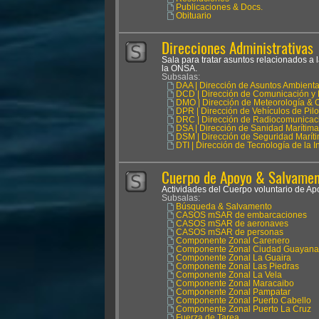
Publicaciones & Docs.
Obituario
Direcciones Administrativas
Sala para tratar asuntos relacionados a 
la ONSA.
Subsalas:
DAA | Dirección de Asuntos Ambienta
DCD | Dirección de Comunicación y 
DMO | Dirección de Meteorología & 
DPR | Dirección de Vehículos de Pil
DRC | Dirección de Radiocomunicac
DSA | Dirección de Sanidad Marítima
DSM | Dirección de Seguridad Marít
DTI | Dirección de Tecnología de la 
Cuerpo de Apoyo & Salvament
Actividades del Cuerpo voluntario de 
Subsalas:
Búsqueda & Salvamento
CASOS mSAR de embarcaciones
CASOS mSAR de aeronaves
CASOS mSAR de personas
Componente Zonal Carenero
Componente Zonal Ciudad Guayana
Componente Zonal La Guaira
Componente Zonal Las Piedras
Componente Zonal La Vela
Componente Zonal Maracaibo
Componente Zonal Pampatar
Componente Zonal Puerto Cabello
Componente Zonal Puerto La Cruz
Fuerza de Tarea