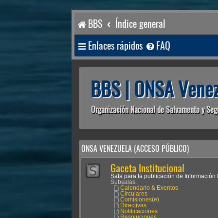
BBS
Índice general
Enlaces rápidos
FAQ
BBS | ONSA Venez
Organización Nacional de Salvamento y Seg
ONSA VENEZUELA (ACCESO PÚBLICO)
Gaceta Institucional
Sala para la publicación de Información I
Subsalas:
Calendario & Eventos
Circulares
Comisiones(e)
Directivas
Notificaciones
Resoluciones