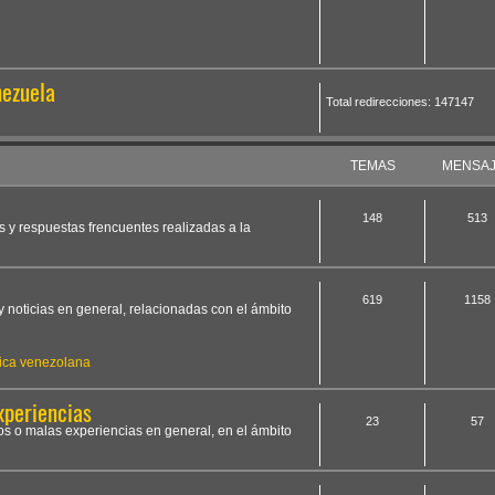
nezuela
Total redirecciones: 147147
TEMAS
MENSA
148
513
s y respuestas frencuentes realizadas a la
619
1158
y noticias en general, relacionadas con el ámbito
ica venezolana
xperiencias
23
57
os o malas experiencias en general, en el ámbito