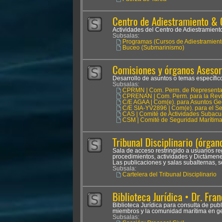
Centro de Adiestramiento & 
Actividades del Centro de Adiestramien
Subsalas:
Programas (Cursos de Adiestramient
Buceo (Submarinismo)
Comisiones y órganos Asesor
Desarrollo de asuntos o temas específicos
Subsalas:
CPRMN | Com. Perm. de Representan
CPRENAN | Com. Perm. para la Revis
C/E AGAA | Com(e). para Asuntos Ge
C/E SIA-YV2896 | Com(e). para el Seg
CAS | Comité de Actividades Subacu
CSM | Comité de Seguridad Marítim
Tribunal Disciplinario (órgano
Sala de acceso restringido a usuarios reg
procedimientos, actividades y Dictámenes
Las publicaciones y salas subalternas, s
Subsala:
Cartelera del Tribunal Disciplinario
Biblioteca Jurídica • Dr. Fran
Biblioteca Jurídica para consulta de pub
miembros y la comunidad marítima en ge
Subsalas: