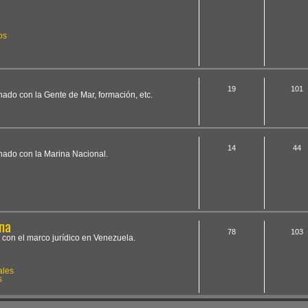
os
19
101
onado con la Gente de Mar, formación, etc.
14
44
onado con la Marina Nacional.
na
78
103
 con el marco jurídico en Venezuela.
ales
s