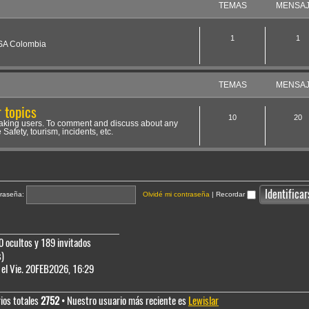
TEMAS
MENSA
1
1
NSA Colombia
TEMAS
MENSA
 topics
10
20
aking users. To comment and discuss about any
 Safety, tourism, incidents, etc.
raseña:
Olvidé mi contraseña
|
Recordar
0 ocultos y 189 invitados
s)
el Vie. 20FEB2026, 16:29
ios totales
2752
• Nuestro usuario más reciente es
Lewislar