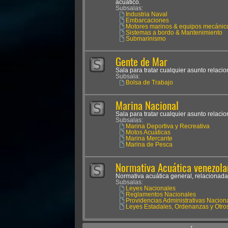
acuático.
Subsalas:
Industria Naval
Embarcaciones
Motores marinos & equipos mecánic
Sistemas a bordo & Mantenimiento
Submarinismo
Gente de Mar
Sala para tratar cualquier asunto relaci
Subsala:
Bolsa de Trabajo
Marina Nacional
Sala para tratar cualquier asunto relaci
Subsalas:
Marina Deportiva y Recreativa
Motos Acuáticas
Marina Mercante
Marina de Pesca
Normativa Acuática venezola
Normativa acuática general, relacionada
Subsalas:
Leyes Nacionales
Reglamentos Nacionales
Providencias Administrativas Nacion
Leyes Estadales, Ordenanzas y Otro