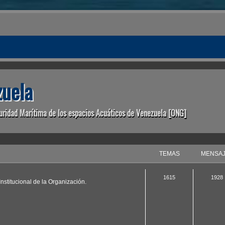
uela
uridad Marítima de los espacios Acuáticos de Venezuela [ONG]
TEMAS
MENSA
1615
1928
nstitucional de la Organización.