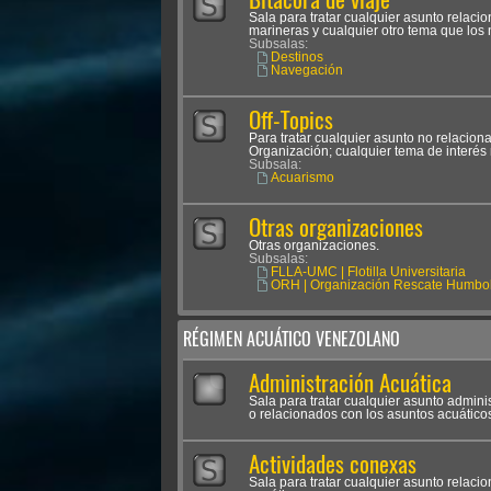
Sala para tratar cualquier asunto relac
marineras y cualquier otro tema que los
Subsalas:
Destinos
Navegación
Off-Topics
Para tratar cualquier asunto no relacion
Organización; cualquier tema de interés 
Subsala:
Acuarismo
Otras organizaciones
Otras organizaciones.
Subsalas:
FLLA-UMC | Flotilla Universitaria
ORH | Organización Rescate Humbol
RÉGIMEN ACUÁTICO VENEZOLANO
Administración Acuática
Sala para tratar cualquier asunto admini
o relacionados con los asuntos acuático
Actividades conexas
Sala para tratar cualquier asunto relaci