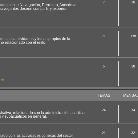
7
16
ionado con la Navegación, Derrotero, Anécdotas
 navegantes deseen compartir y exponer.
71
138
ado a las actividades y temas propios de la
no relacionado con el resto.
5
16
dt
TEMAS
MENSA
24
34
strativo, relacionado con la administración acuática
s y subacuáticos en general.
21
32
onado con las actividades conexas del sector