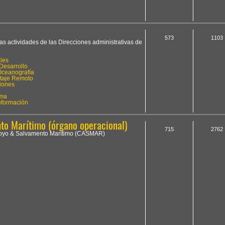
573
1103
las actividades de las Direcciones administrativas de
les
Desarrollo
Oceanografía
otaje Remoto
iones
ima
Información
o Marítimo (órgano operacional)
715
2762
Apoyo & Salvamento Marítimo (CASMAR)