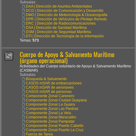
Subsalas:
DAA | Dirección de Asuntos Ambientales
DCD | Dirección de Comunicación y Desarrollo
DMO | Dirección de Meteorología & Oceanografía
DPR | Dirección de Vehículos de Pilotaje Remoto
DRC | Dirección de Radiocomunicaciones
DSA | Dirección de Sanidad Marítima
DSM | Dirección de Seguridad Marítima
DTI | Dirección de Tecnología de la Información
Temas:
573
Cuerpo de Apoyo & Salvamento Marítimo
(órgano operacional)
Actividades del Cuerpo voluntario de Apoyo & Salvamento Marítimo
(CASMAR)
Subsalas:
Búsqueda & Salvamento
CASOS mSAR de embarcaciones
CASOS mSAR de aeronaves
CASOS mSAR de personas
Componente Zonal Carenero
Componente Zonal Ciudad Guayana
Componente Zonal La Guaira
Componente Zonal Las Piedras
Componente Zonal La Vela
Componente Zonal Maracaibo
Componente Zonal Pampatar
Componente Zonal Puerto Cabello
Componente Zonal Puerto La Cruz
Fuerza de Tarea