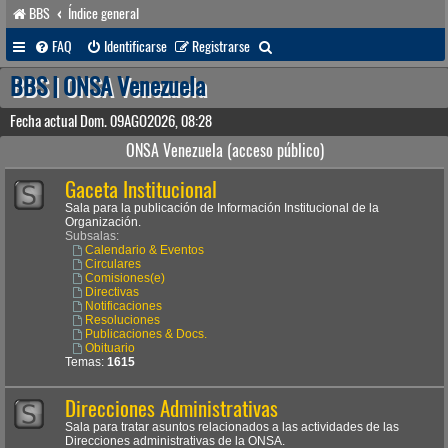
BBS
Índice general
B
FAQ
Identificarse
Registrarse
u
BBS | ONSA Venezuela
s
Fecha actual Dom. 09AGO2026, 08:28
c
ONSA Venezuela (acceso público)
a
Gaceta Institucional
r
Sala para la publicación de Información Institucional de la
Organización.
Subsalas:
Calendario & Eventos
Circulares
Comisiones(e)
Directivas
Notificaciones
Resoluciones
Publicaciones & Docs.
Obituario
Temas:
1615
Direcciones Administrativas
Sala para tratar asuntos relacionados a las actividades de las
Direcciones administrativas de la ONSA.