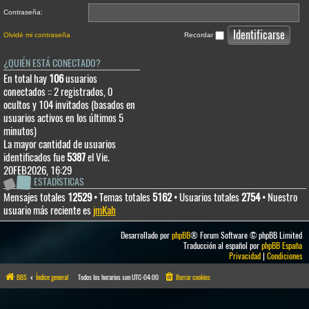
Contraseña:
Olvidé mi contraseña
Recordar
¿QUIÉN ESTÁ CONECTADO?
En total hay
106
usuarios
conectados :: 2 registrados, 0
ocultos y 104 invitados (basados en
usuarios activos en los últimos 5
minutos)
La mayor cantidad de usuarios
identificados fue
5387
el Vie.
20FEB2026, 16:29
ESTADÍSTICAS
Mensajes totales
12529
• Temas totales
5162
• Usuarios totales
2754
• Nuestro
usuario más reciente es
jmKah
Desarrollado por
phpBB
® Forum Software © phpBB Limited
Traducción al español por
phpBB España
Privacidad
|
Condiciones
BBS
Índice general
Todos los horarios son
UTC-04:00
Borrar cookies