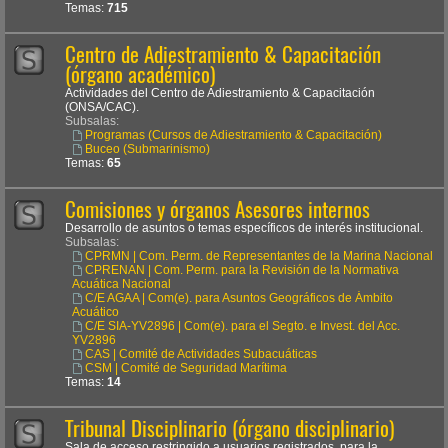
Temas:
715
Centro de Adiestramiento & Capacitación
(órgano académico)
Actividades del Centro de Adiestramiento & Capacitación
(ONSA/CAC).
Subsalas:
Programas (Cursos de Adiestramiento & Capacitación)
Buceo (Submarinismo)
Temas:
65
Comisiones y órganos Asesores internos
Desarrollo de asuntos o temas específicos de interés institucional.
Subsalas:
CPRMN | Com. Perm. de Representantes de la Marina Nacional
CPRENAN | Com. Perm. para la Revisión de la Normativa
Acuática Nacional
C/E AGAA | Com(e). para Asuntos Geográficos de Ámbito
Acuático
C/E SIA-YV2896 | Com(e). para el Segto. e Invest. del Acc.
YV2896
CAS | Comité de Actividades Subacuáticas
CSM | Comité de Seguridad Marítima
Temas:
14
Tribunal Disciplinario (órgano disciplinario)
Sala de acceso restringido a usuarios registrados, para la