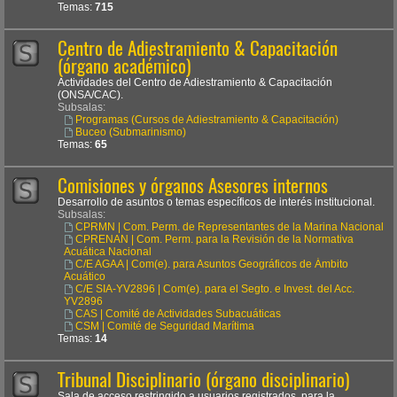
Temas:
715
Centro de Adiestramiento & Capacitación
(órgano académico)
Actividades del Centro de Adiestramiento & Capacitación
(ONSA/CAC).
Subsalas:
Programas (Cursos de Adiestramiento & Capacitación)
Buceo (Submarinismo)
Temas:
65
Comisiones y órganos Asesores internos
Desarrollo de asuntos o temas específicos de interés institucional.
Subsalas:
CPRMN | Com. Perm. de Representantes de la Marina Nacional
CPRENAN | Com. Perm. para la Revisión de la Normativa
Acuática Nacional
C/E AGAA | Com(e). para Asuntos Geográficos de Ámbito
Acuático
C/E SIA-YV2896 | Com(e). para el Segto. e Invest. del Acc.
YV2896
CAS | Comité de Actividades Subacuáticas
CSM | Comité de Seguridad Marítima
Temas:
14
Tribunal Disciplinario (órgano disciplinario)
Sala de acceso restringido a usuarios registrados, para la