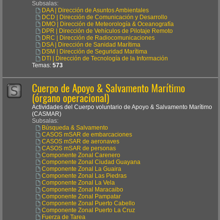
Subsalas:
DAA | Dirección de Asuntos Ambientales
DCD | Dirección de Comunicación y Desarrollo
DMO | Dirección de Meteorología & Oceanografía
DPR | Dirección de Vehículos de Pilotaje Remoto
DRC | Dirección de Radiocomunicaciones
DSA | Dirección de Sanidad Marítima
DSM | Dirección de Seguridad Marítima
DTI | Dirección de Tecnología de la Información
Temas:
573
Cuerpo de Apoyo & Salvamento Marítimo
(órgano operacional)
Actividades del Cuerpo voluntario de Apoyo & Salvamento Marítimo
(CASMAR)
Subsalas:
Búsqueda & Salvamento
CASOS mSAR de embarcaciones
CASOS mSAR de aeronaves
CASOS mSAR de personas
Componente Zonal Carenero
Componente Zonal Ciudad Guayana
Componente Zonal La Guaira
Componente Zonal Las Piedras
Componente Zonal La Vela
Componente Zonal Maracaibo
Componente Zonal Pampatar
Componente Zonal Puerto Cabello
Componente Zonal Puerto La Cruz
Fuerza de Tarea