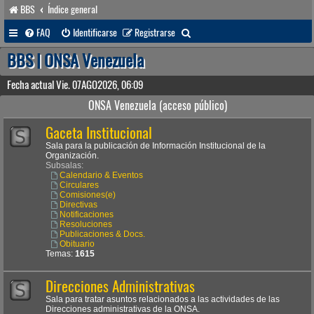
BBS
Índice general
B
FAQ
Identificarse
Registrarse
u
BBS | ONSA Venezuela
s
Fecha actual Vie. 07AGO2026, 06:09
c
ONSA Venezuela (acceso público)
a
Gaceta Institucional
r
Sala para la publicación de Información Institucional de la
Organización.
Subsalas:
Calendario & Eventos
Circulares
Comisiones(e)
Directivas
Notificaciones
Resoluciones
Publicaciones & Docs.
Obituario
Temas:
1615
Direcciones Administrativas
Sala para tratar asuntos relacionados a las actividades de las
Direcciones administrativas de la ONSA.