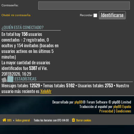
Contraseña:
Olvidé mi contraseña
Recordar
¿QUIÉN ESTÁ CONECTADO?
En total hay
156
usuarios
conectados :: 2 registrados, 0
ocultos y 154 invitados (basados en
usuarios activos en los últimos 5
minutos)
La mayor cantidad de usuarios
identificados fue
5387
el Vie.
20FEB2026, 16:29
ESTADÍSTICAS
Mensajes totales
12529
• Temas totales
5162
• Usuarios totales
2753
• Nuestro
usuario más reciente es
XeloMr
Desarrollado por
phpBB
® Forum Software © phpBB Limited
Traducción al español por
phpBB España
Privacidad
|
Condiciones
BBS
Índice general
Todos los horarios son
UTC-04:00
Borrar cookies