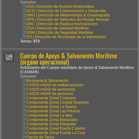
Subsalas:
DAA | Dirección de Asuntos Ambientales
DCD | Dirección de Comunicación y Desarrollo
DMO | Dirección de Meteorología & Oceanografía
DPR | Dirección de Vehículos de Pilotaje Remoto
DRC | Dirección de Radiocomunicaciones
DSA | Dirección de Sanidad Marítima
DSM | Dirección de Seguridad Marítima
DTI | Dirección de Tecnología de la Información
Temas:
573
Cuerpo de Apoyo & Salvamento Marítimo
(órgano operacional)
Actividades del Cuerpo voluntario de Apoyo & Salvamento Marítimo
(CASMAR)
Subsalas:
Búsqueda & Salvamento
CASOS mSAR de embarcaciones
CASOS mSAR de aeronaves
CASOS mSAR de personas
Componente Zonal Carenero
Componente Zonal Ciudad Guayana
Componente Zonal La Guaira
Componente Zonal Las Piedras
Componente Zonal La Vela
Componente Zonal Maracaibo
Componente Zonal Pampatar
Componente Zonal Puerto Cabello
Componente Zonal Puerto La Cruz
Fuerza de Tarea