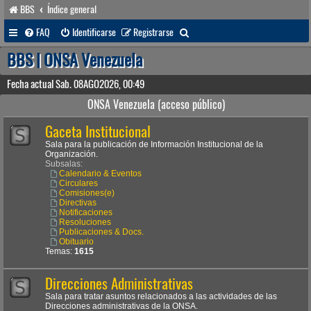
BBS
Índice general
B
FAQ
Identificarse
Registrarse
u
BBS | ONSA Venezuela
s
Fecha actual Sab. 08AGO2026, 00:49
c
ONSA Venezuela (acceso público)
a
Gaceta Institucional
r
Sala para la publicación de Información Institucional de la
Organización.
Subsalas:
Calendario & Eventos
Circulares
Comisiones(e)
Directivas
Notificaciones
Resoluciones
Publicaciones & Docs.
Obituario
Temas:
1615
Direcciones Administrativas
Sala para tratar asuntos relacionados a las actividades de las
Direcciones administrativas de la ONSA.