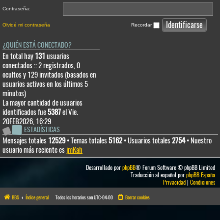
Contraseña:
Olvidé mi contraseña
Recordar
¿QUIÉN ESTÁ CONECTADO?
En total hay
131
usuarios
conectados :: 2 registrados, 0
ocultos y 129 invitados (basados en
usuarios activos en los últimos 5
minutos)
La mayor cantidad de usuarios
identificados fue
5387
el Vie.
20FEB2026, 16:29
ESTADÍSTICAS
Mensajes totales
12529
• Temas totales
5162
• Usuarios totales
2754
• Nuestro
usuario más reciente es
jmKah
Desarrollado por
phpBB
® Forum Software © phpBB Limited
Traducción al español por
phpBB España
Privacidad
|
Condiciones
BBS
Índice general
Todos los horarios son
UTC-04:00
Borrar cookies