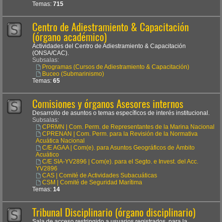
Temas:
715
Centro de Adiestramiento & Capacitación
(órgano académico)
Actividades del Centro de Adiestramiento & Capacitación
(ONSA/CAC).
Subsalas:
Programas (Cursos de Adiestramiento & Capacitación)
Buceo (Submarinismo)
Temas:
65
Comisiones y órganos Asesores internos
Desarrollo de asuntos o temas específicos de interés institucional.
Subsalas:
CPRMN | Com. Perm. de Representantes de la Marina Nacional
CPRENAN | Com. Perm. para la Revisión de la Normativa
Acuática Nacional
C/E AGAA | Com(e). para Asuntos Geográficos de Ámbito
Acuático
C/E SIA-YV2896 | Com(e). para el Segto. e Invest. del Acc.
YV2896
CAS | Comité de Actividades Subacuáticas
CSM | Comité de Seguridad Marítima
Temas:
14
Tribunal Disciplinario (órgano disciplinario)
Sala de acceso restringido a usuarios registrados, para la