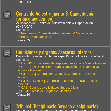
Temas:
715
Centro de Adiestramiento & Capacitación
(órgano académico)
Actividades del Centro de Adiestramiento & Capacitación
(ONSA/CAC).
Subsalas:
Programas (Cursos de Adiestramiento & Capacitación)
Buceo (Submarinismo)
Temas:
65
Comisiones y órganos Asesores internos
Desarrollo de asuntos o temas específicos de interés institucional.
Subsalas:
CPRMN | Com. Perm. de Representantes de la Marina Nacional
CPRENAN | Com. Perm. para la Revisión de la Normativa
Acuática Nacional
C/E AGAA | Com(e). para Asuntos Geográficos de Ámbito
Acuático
C/E SIA-YV2896 | Com(e). para el Segto. e Invest. del Acc.
YV2896
CAS | Comité de Actividades Subacuáticas
CSM | Comité de Seguridad Marítima
Temas:
14
Tribunal Disciplinario (órgano disciplinario)
Sala de acceso restringido a usuarios registrados, para la