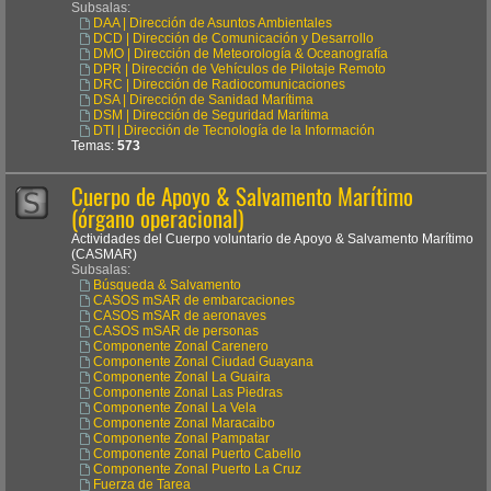
Subsalas:
DAA | Dirección de Asuntos Ambientales
DCD | Dirección de Comunicación y Desarrollo
DMO | Dirección de Meteorología & Oceanografía
DPR | Dirección de Vehículos de Pilotaje Remoto
DRC | Dirección de Radiocomunicaciones
DSA | Dirección de Sanidad Marítima
DSM | Dirección de Seguridad Marítima
DTI | Dirección de Tecnología de la Información
Temas:
573
Cuerpo de Apoyo & Salvamento Marítimo
(órgano operacional)
Actividades del Cuerpo voluntario de Apoyo & Salvamento Marítimo
(CASMAR)
Subsalas:
Búsqueda & Salvamento
CASOS mSAR de embarcaciones
CASOS mSAR de aeronaves
CASOS mSAR de personas
Componente Zonal Carenero
Componente Zonal Ciudad Guayana
Componente Zonal La Guaira
Componente Zonal Las Piedras
Componente Zonal La Vela
Componente Zonal Maracaibo
Componente Zonal Pampatar
Componente Zonal Puerto Cabello
Componente Zonal Puerto La Cruz
Fuerza de Tarea