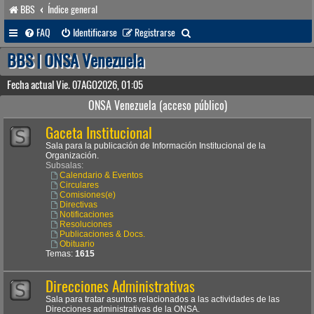
BBS
Índice general
B
FAQ
Identificarse
Registrarse
u
BBS | ONSA Venezuela
s
Fecha actual Vie. 07AGO2026, 01:05
c
ONSA Venezuela (acceso público)
a
Gaceta Institucional
r
Sala para la publicación de Información Institucional de la
Organización.
Subsalas:
Calendario & Eventos
Circulares
Comisiones(e)
Directivas
Notificaciones
Resoluciones
Publicaciones & Docs.
Obituario
Temas:
1615
Direcciones Administrativas
Sala para tratar asuntos relacionados a las actividades de las
Direcciones administrativas de la ONSA.