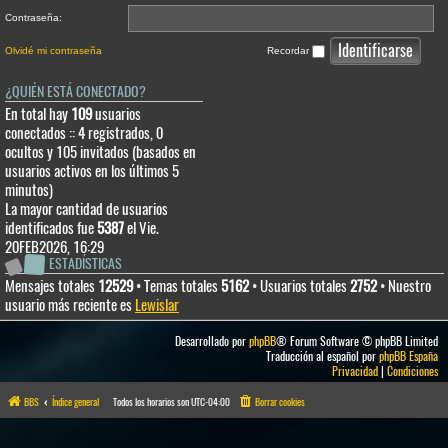
Contraseña:
Olvidé mi contraseña
Recordar
¿QUIÉN ESTÁ CONECTADO?
En total hay
109
usuarios
conectados :: 4 registrados, 0
ocultos y 105 invitados (basados en
usuarios activos en los últimos 5
minutos)
La mayor cantidad de usuarios
identificados fue
5387
el Vie.
20FEB2026, 16:29
ESTADÍSTICAS
Mensajes totales
12529
• Temas totales
5162
• Usuarios totales
2752
• Nuestro
usuario más reciente es
Lewislar
Desarrollado por
phpBB
® Forum Software © phpBB Limited
Traducción al español por
phpBB España
Privacidad
|
Condiciones
BBS
Índice general
Todos los horarios son
UTC-04:00
Borrar cookies