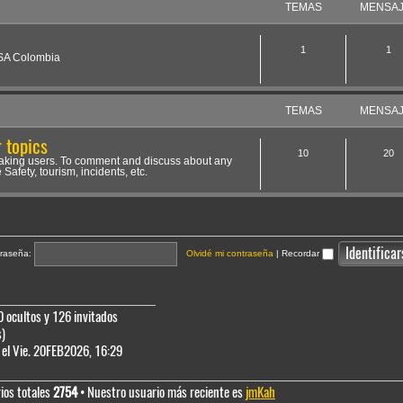
TEMAS
MENSA
1
1
NSA Colombia
TEMAS
MENSA
 topics
10
20
aking users. To comment and discuss about any
 Safety, tourism, incidents, etc.
raseña:
Olvidé mi contraseña
|
Recordar
0 ocultos y 126 invitados
s)
el Vie. 20FEB2026, 16:29
ios totales
2754
• Nuestro usuario más reciente es
jmKah