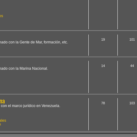
os
19
101
onado con la Gente de Mar, formación, etc.
14
44
onado con la Marina Nacional.
na
78
103
 con el marco jurídico en Venezuela.
ales
s