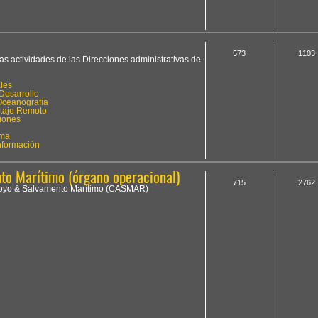
573
1103
las actividades de las Direcciones administrativas de
les
Desarrollo
Oceanografía
otaje Remoto
iones
ima
Información
o Marítimo (órgano operacional)
715
2762
Apoyo & Salvamento Marítimo (CASMAR)