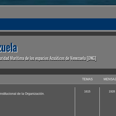
uela
uridad Marítima de los espacios Acuáticos de Venezuela [ONG]
TEMAS
MENSA
1615
1928
nstitucional de la Organización.