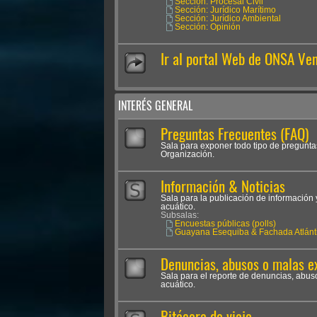
Sección: Procesal Civil
Sección: Jurídico Marítimo
Sección: Jurídico Ambiental
Sección: Opinión
Ir al portal Web de ONSA Ve
INTERÉS GENERAL
Preguntas Frecuentes (FAQ)
Sala para exponer todo tipo de pregunta
Organización.
Información & Noticias
Sala para la publicación de información 
acuático.
Subsalas:
Encuestas públicas (polls)
Guayana Esequiba & Fachada Atlánt
Denuncias, abusos o malas e
Sala para el reporte de denuncias, abus
acuático.
Bitácora de viaje