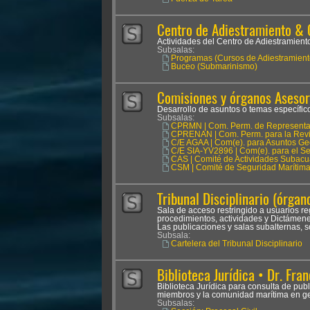
Centro de Adiestramiento & 
Actividades del Centro de Adiestramien
Subsalas:
Programas (Cursos de Adiestramient
Buceo (Submarinismo)
Comisiones y órganos Asesor
Desarrollo de asuntos o temas específicos
Subsalas:
CPRMN | Com. Perm. de Representan
CPRENAN | Com. Perm. para la Revis
C/E AGAA | Com(e). para Asuntos Ge
C/E SIA-YV2896 | Com(e). para el Seg
CAS | Comité de Actividades Subacu
CSM | Comité de Seguridad Marítim
Tribunal Disciplinario (órgano
Sala de acceso restringido a usuarios reg
procedimientos, actividades y Dictámenes
Las publicaciones y salas subalternas, s
Subsala:
Cartelera del Tribunal Disciplinario
Biblioteca Jurídica • Dr. Fran
Biblioteca Jurídica para consulta de pub
miembros y la comunidad marítima en ge
Subsalas: