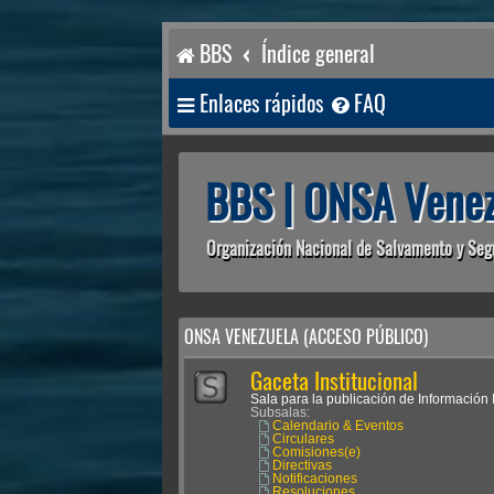
BBS
Índice general
Enlaces rápidos
FAQ
BBS | ONSA Venez
Organización Nacional de Salvamento y Seg
ONSA VENEZUELA (ACCESO PÚBLICO)
Gaceta Institucional
Sala para la publicación de Información I
Subsalas:
Calendario & Eventos
Circulares
Comisiones(e)
Directivas
Notificaciones
Resoluciones