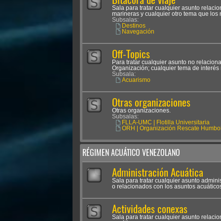
Sala para tratar cualquier asunto relac
marineras y cualquier otro tema que los
Subsalas:
Destinos
Navegación
Off-Topics
Para tratar cualquier asunto no relacion
Organización; cualquier tema de interés 
Subsala:
Acuarismo
Otras organizaciones
Otras organizaciones.
Subsalas:
FLLA-UMC | Flotilla Universitaria
ORH | Organización Rescate Humbol
RÉGIMEN ACUÁTICO VENEZOLANO
Administración Acuática
Sala para tratar cualquier asunto admini
o relacionados con los asuntos acuático
Actividades conexas
Sala para tratar cualquier asunto relaci