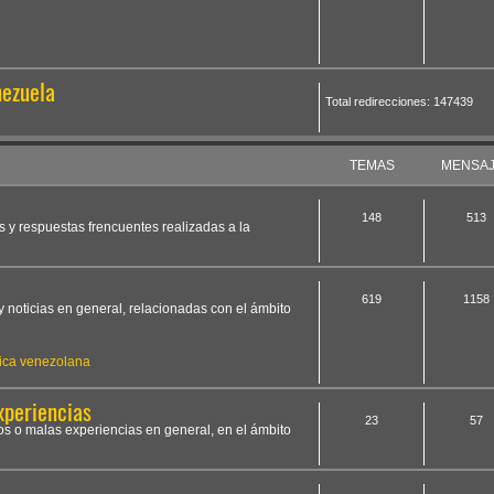
nezuela
Total redirecciones: 147439
TEMAS
MENSA
148
513
s y respuestas frencuentes realizadas a la
619
1158
y noticias en general, relacionadas con el ámbito
ica venezolana
xperiencias
23
57
os o malas experiencias en general, en el ámbito