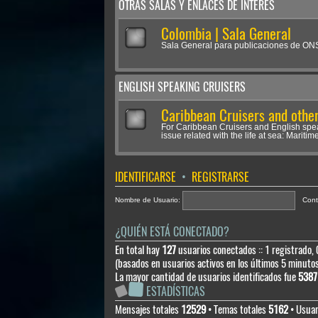
OTRAS SALAS Y ENLACES DE INTERÉS
Colombia | Sala General
Sala General para publicaciones de O
ENGLISH SPEAKING CRUISERS
Caribbean Cruisers and other
For Caribbean Cruisers and English spe
issue related with the life at sea: Maritime
IDENTIFICARSE
•
REGISTRARSE
Nombre de Usuario:
Cont
¿QUIÉN ESTÁ CONECTADO?
En total hay
127
usuarios conectados :: 1 registrado, 
(basados en usuarios activos en los últimos 5 minuto
La mayor cantidad de usuarios identificados fue
5387
ESTADÍSTICAS
Mensajes totales
12529
• Temas totales
5162
• Usuar