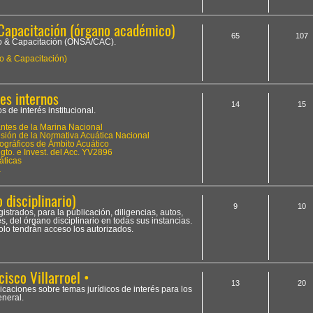
Capacitación (órgano académico)
65
107
to & Capacitación (ONSA/CAC).
o & Capacitación)
es internos
14
15
 de interés institucional.
tes de la Marina Nacional
ión de la Normativa Acuática Nacional
ográficos de Ámbito Acuático
to. e Invest. del Acc. YV2896
áticas
a
 disciplinario)
9
10
istrados, para la publicación, diligencias, autos,
, del órgano disciplinario en todas sus instancias.
olo tendrán acceso los autorizados.
cisco Villarroel •
13
20
licaciones sobre temas jurídicos de interés para los
neral.