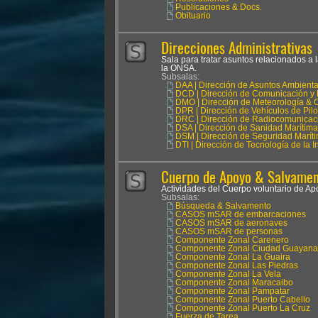
Publicaciones & Docs.
Obituario
Direcciones Administrativas
Sala para tratar asuntos relacionados a 
la ONSA.
Subsalas:
DAA | Dirección de Asuntos Ambienta
DCD | Dirección de Comunicación y 
DMO | Dirección de Meteorología & 
DPR | Dirección de Vehículos de Pil
DRC | Dirección de Radiocomunicac
DSA | Dirección de Sanidad Marítima
DSM | Dirección de Seguridad Marít
DTI | Dirección de Tecnología de la 
Cuerpo de Apoyo & Salvament
Actividades del Cuerpo voluntario de 
Subsalas:
Búsqueda & Salvamento
CASOS mSAR de embarcaciones
CASOS mSAR de aeronaves
CASOS mSAR de personas
Componente Zonal Carenero
Componente Zonal Ciudad Guayana
Componente Zonal La Guaira
Componente Zonal Las Piedras
Componente Zonal La Vela
Componente Zonal Maracaibo
Componente Zonal Pampatar
Componente Zonal Puerto Cabello
Componente Zonal Puerto La Cruz
Fuerza de Tarea