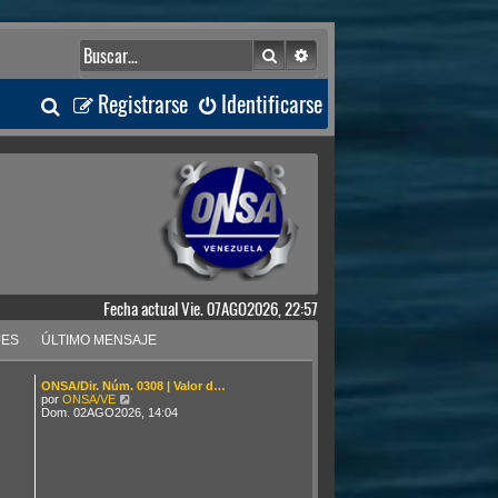
Buscar
Búsqueda avanzada
B
Registrarse
Identificarse
u
s
c
a
Fecha actual Vie. 07AGO2026, 22:57
r
JES
ÚLTIMO MENSAJE
ONSA/Dir. Núm. 0308 | Valor d…
V
por
ONSA/VE
e
Dom. 02AGO2026, 14:04
r
ú
l
t
i
m