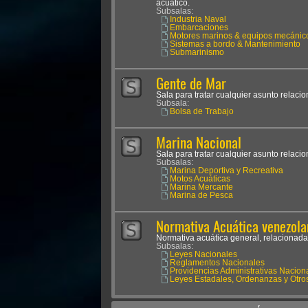
acuático.
Subsalas:
Industria Naval
Embarcaciones
Motores marinos & equipos mecánic
Sistemas a bordo & Mantenimiento
Submarinismo
Gente de Mar
Sala para tratar cualquier asunto relaci
Subsala:
Bolsa de Trabajo
Marina Nacional
Sala para tratar cualquier asunto relaci
Subsalas:
Marina Deportiva y Recreativa
Motos Acuáticas
Marina Mercante
Marina de Pesca
Normativa Acuática venezola
Normativa acuática general, relacionada
Subsalas:
Leyes Nacionales
Reglamentos Nacionales
Providencias Administrativas Nacion
Leyes Estadales, Ordenanzas y Otro