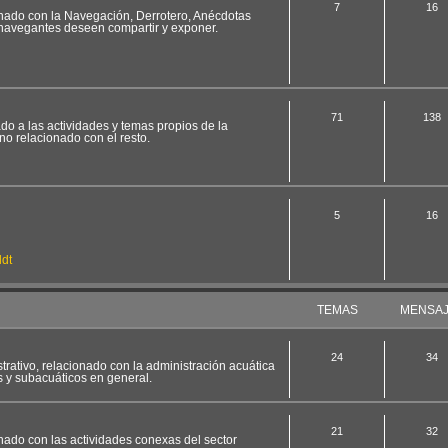
7
16
ionado con la Navegación, Derrotero, Anécdotas
 navegantes deseen compartir y exponer.
71
138
ado a las actividades y temas propios de la
no relacionado con el resto.
5
16
dt
TEMAS
MENSA
24
34
strativo, relacionado con la administración acuática
s y subacuáticos en general.
21
32
onado con las actividades conexas del sector