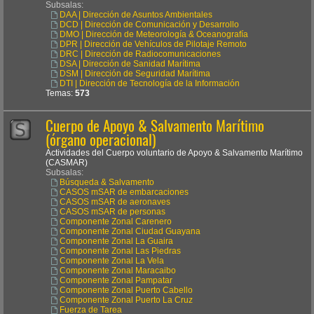
Subsalas:
DAA | Dirección de Asuntos Ambientales
DCD | Dirección de Comunicación y Desarrollo
DMO | Dirección de Meteorología & Oceanografía
DPR | Dirección de Vehículos de Pilotaje Remoto
DRC | Dirección de Radiocomunicaciones
DSA | Dirección de Sanidad Marítima
DSM | Dirección de Seguridad Marítima
DTI | Dirección de Tecnología de la Información
Temas:
573
Cuerpo de Apoyo & Salvamento Marítimo
(órgano operacional)
Actividades del Cuerpo voluntario de Apoyo & Salvamento Marítimo
(CASMAR)
Subsalas:
Búsqueda & Salvamento
CASOS mSAR de embarcaciones
CASOS mSAR de aeronaves
CASOS mSAR de personas
Componente Zonal Carenero
Componente Zonal Ciudad Guayana
Componente Zonal La Guaira
Componente Zonal Las Piedras
Componente Zonal La Vela
Componente Zonal Maracaibo
Componente Zonal Pampatar
Componente Zonal Puerto Cabello
Componente Zonal Puerto La Cruz
Fuerza de Tarea