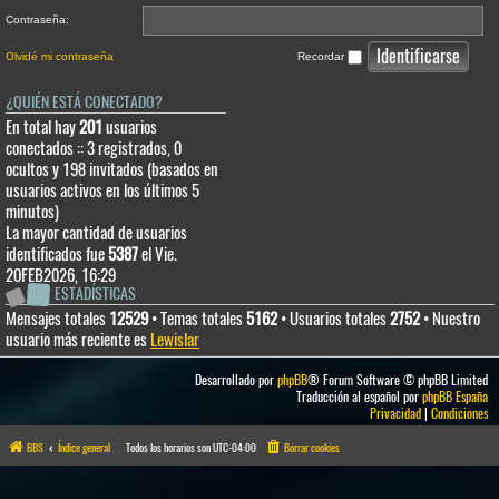
Contraseña:
Olvidé mi contraseña
Recordar
¿QUIÉN ESTÁ CONECTADO?
En total hay
201
usuarios
conectados :: 3 registrados, 0
ocultos y 198 invitados (basados en
usuarios activos en los últimos 5
minutos)
La mayor cantidad de usuarios
identificados fue
5387
el Vie.
20FEB2026, 16:29
ESTADÍSTICAS
Mensajes totales
12529
• Temas totales
5162
• Usuarios totales
2752
• Nuestro
usuario más reciente es
Lewislar
Desarrollado por
phpBB
® Forum Software © phpBB Limited
Traducción al español por
phpBB España
Privacidad
|
Condiciones
BBS
Índice general
Todos los horarios son
UTC-04:00
Borrar cookies