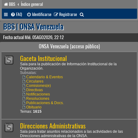
BBS
Índice general
B
FAQ
Identificarse
Registrarse
u
BBS | ONSA Venezuela
s
Fecha actual Mié. 05AGO2026, 22:12
c
ONSA Venezuela (acceso público)
a
Gaceta Institucional
r
Sala para la publicación de Información Institucional de la
Organización.
Subsalas:
Calendario & Eventos
Circulares
Comisiones(e)
Directivas
Notificaciones
Resoluciones
Publicaciones & Docs.
Obituario
Temas:
1615
Direcciones Administrativas
Sala para tratar asuntos relacionados a las actividades de las
Direcciones administrativas de la ONSA.