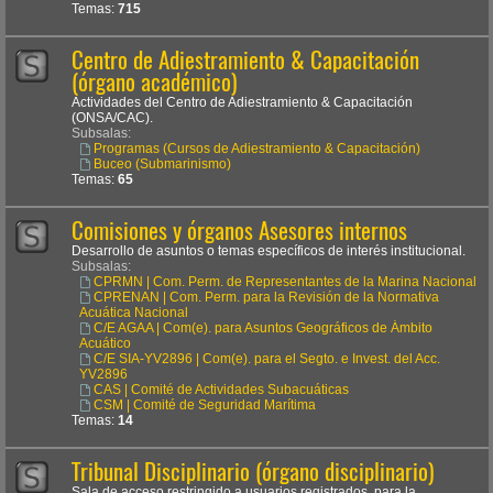
Temas:
715
Centro de Adiestramiento & Capacitación
(órgano académico)
Actividades del Centro de Adiestramiento & Capacitación
(ONSA/CAC).
Subsalas:
Programas (Cursos de Adiestramiento & Capacitación)
Buceo (Submarinismo)
Temas:
65
Comisiones y órganos Asesores internos
Desarrollo de asuntos o temas específicos de interés institucional.
Subsalas:
CPRMN | Com. Perm. de Representantes de la Marina Nacional
CPRENAN | Com. Perm. para la Revisión de la Normativa
Acuática Nacional
C/E AGAA | Com(e). para Asuntos Geográficos de Ámbito
Acuático
C/E SIA-YV2896 | Com(e). para el Segto. e Invest. del Acc.
YV2896
CAS | Comité de Actividades Subacuáticas
CSM | Comité de Seguridad Marítima
Temas:
14
Tribunal Disciplinario (órgano disciplinario)
Sala de acceso restringido a usuarios registrados, para la