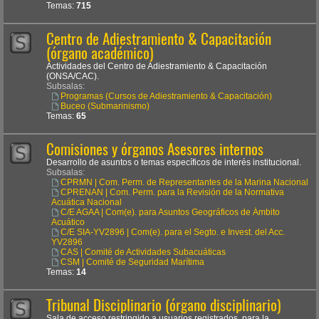
Temas:
715
Centro de Adiestramiento & Capacitación
(órgano académico)
Actividades del Centro de Adiestramiento & Capacitación
(ONSA/CAC).
Subsalas:
Programas (Cursos de Adiestramiento & Capacitación)
Buceo (Submarinismo)
Temas:
65
Comisiones y órganos Asesores internos
Desarrollo de asuntos o temas específicos de interés institucional.
Subsalas:
CPRMN | Com. Perm. de Representantes de la Marina Nacional
CPRENAN | Com. Perm. para la Revisión de la Normativa
Acuática Nacional
C/E AGAA | Com(e). para Asuntos Geográficos de Ámbito
Acuático
C/E SIA-YV2896 | Com(e). para el Segto. e Invest. del Acc.
YV2896
CAS | Comité de Actividades Subacuáticas
CSM | Comité de Seguridad Marítima
Temas:
14
Tribunal Disciplinario (órgano disciplinario)
Sala de acceso restringido a usuarios registrados, para la