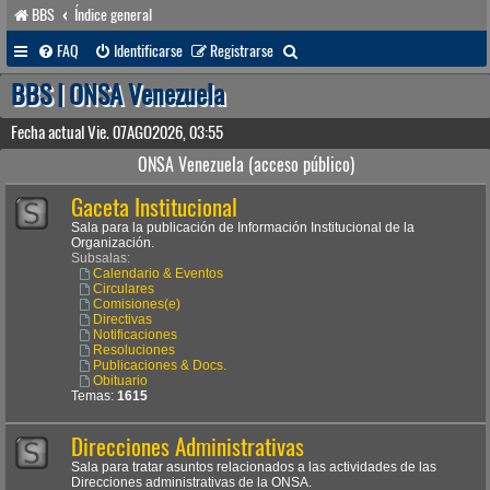
BBS
Índice general
B
FAQ
Identificarse
Registrarse
u
BBS | ONSA Venezuela
s
Fecha actual Vie. 07AGO2026, 03:55
c
ONSA Venezuela (acceso público)
a
Gaceta Institucional
r
Sala para la publicación de Información Institucional de la
Organización.
Subsalas:
Calendario & Eventos
Circulares
Comisiones(e)
Directivas
Notificaciones
Resoluciones
Publicaciones & Docs.
Obituario
Temas:
1615
Direcciones Administrativas
Sala para tratar asuntos relacionados a las actividades de las
Direcciones administrativas de la ONSA.