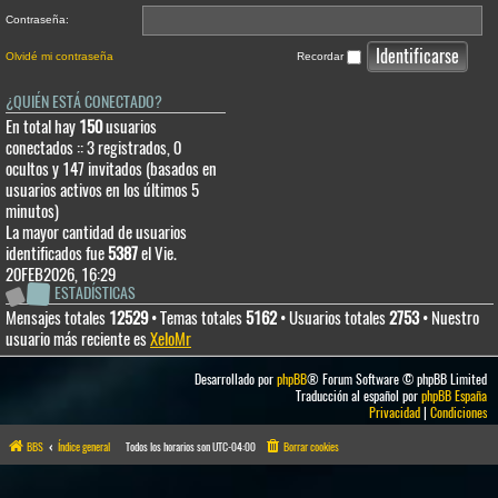
Contraseña:
Olvidé mi contraseña
Recordar
¿QUIÉN ESTÁ CONECTADO?
En total hay
150
usuarios
conectados :: 3 registrados, 0
ocultos y 147 invitados (basados en
usuarios activos en los últimos 5
minutos)
La mayor cantidad de usuarios
identificados fue
5387
el Vie.
20FEB2026, 16:29
ESTADÍSTICAS
Mensajes totales
12529
• Temas totales
5162
• Usuarios totales
2753
• Nuestro
usuario más reciente es
XeloMr
Desarrollado por
phpBB
® Forum Software © phpBB Limited
Traducción al español por
phpBB España
Privacidad
|
Condiciones
BBS
Índice general
Todos los horarios son
UTC-04:00
Borrar cookies