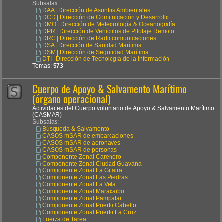
Subsalas:
DAA | Dirección de Asuntos Ambientales
DCD | Dirección de Comunicación y Desarrollo
DMO | Dirección de Meteorología & Oceanografía
DPR | Dirección de Vehículos de Pilotaje Remoto
DRC | Dirección de Radiocomunicaciones
DSA | Dirección de Sanidad Marítima
DSM | Dirección de Seguridad Marítima
DTI | Dirección de Tecnología de la Información
Temas:
573
Cuerpo de Apoyo & Salvamento Marítimo
(órgano operacional)
Actividades del Cuerpo voluntario de Apoyo & Salvamento Marítimo
(CASMAR)
Subsalas:
Búsqueda & Salvamento
CASOS mSAR de embarcaciones
CASOS mSAR de aeronaves
CASOS mSAR de personas
Componente Zonal Carenero
Componente Zonal Ciudad Guayana
Componente Zonal La Guaira
Componente Zonal Las Piedras
Componente Zonal La Vela
Componente Zonal Maracaibo
Componente Zonal Pampatar
Componente Zonal Puerto Cabello
Componente Zonal Puerto La Cruz
Fuerza de Tarea