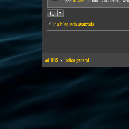
por
ONSA/VE
»
Dom. 02AGO2026, 14:0
Ir a búsqueda avanzada
BBS
Índice general