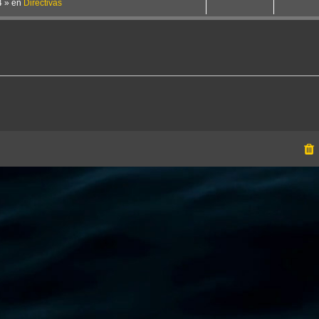
4
» en
Directivas