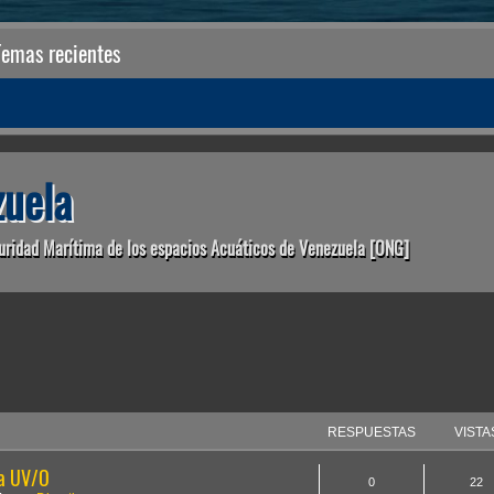
Temas recientes
uela
uridad Marítima de los espacios Acuáticos de Venezuela [ONG]
anzada
RESPUESTAS
VISTA
la UV/O
0
22