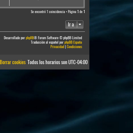
Se encontró 1 coincidencia • Página
1
de
1
Ir a
Desarrollado por
phpBB
® Forum Software © phpBB Limited
Traducción al español por
phpBB España
Privacidad
|
Condiciones
Borrar cookies
Todos los horarios son
UTC-04:00