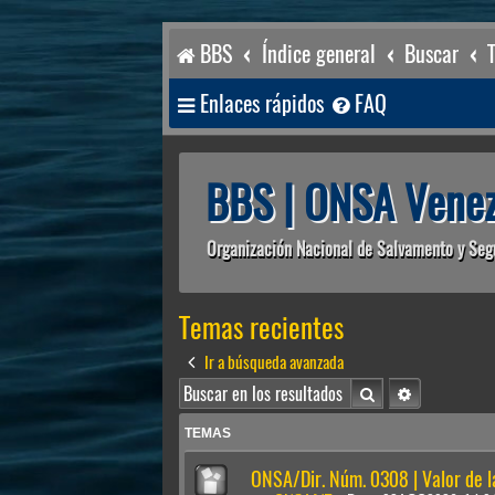
BBS
Índice general
Buscar
Enlaces rápidos
FAQ
BBS | ONSA Venez
Organización Nacional de Salvamento y Seg
Temas recientes
Ir a búsqueda avanzada
Buscar
Búsqueda av
TEMAS
ONSA/Dir. Núm. 0308 | Valor de 