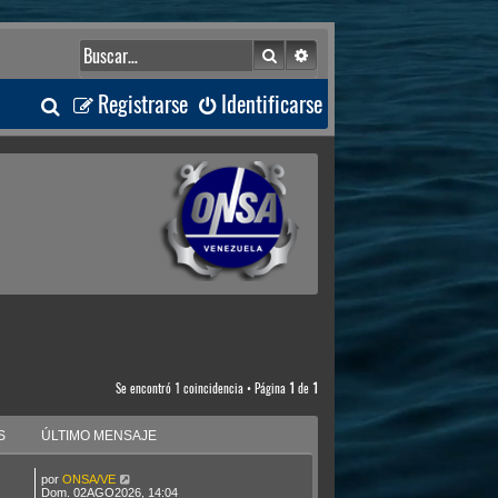
Buscar
Búsqueda avanzada
B
Registrarse
Identificarse
u
s
c
a
r
Se encontró 1 coincidencia • Página
1
de
1
S
ÚLTIMO MENSAJE
por
ONSA/VE
Dom. 02AGO2026, 14:04