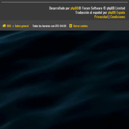
Desarrollado por
phpBB
® Forum Software © phpBB Limited
Traducción al español por
phpBB España
Privacidad
|
Condiciones
BBS
Índice general
Todos los horarios son
UTC-04:00
Borrar cookies