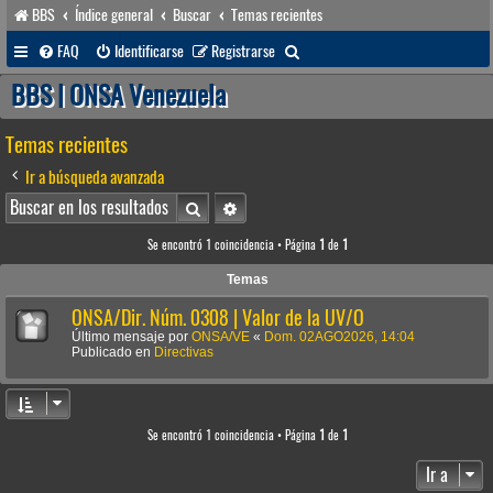
BBS
Índice general
Buscar
Temas recientes
B
FAQ
Identificarse
Registrarse
u
BBS | ONSA Venezuela
s
Temas recientes
c
a
Ir a búsqueda avanzada
r
Buscar
Búsqueda avanzada
Se encontró 1 coincidencia • Página
1
de
1
Temas
ONSA/Dir. Núm. 0308 | Valor de la UV/O
Último mensaje por
ONSA/VE
«
Dom. 02AGO2026, 14:04
Publicado en
Directivas
Se encontró 1 coincidencia • Página
1
de
1
Ir a