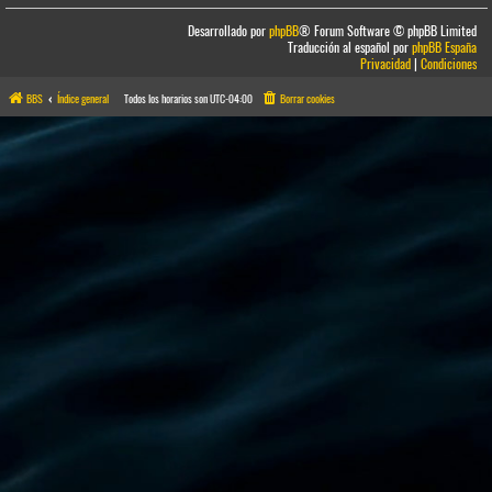
Desarrollado por
phpBB
® Forum Software © phpBB Limited
Traducción al español por
phpBB España
Privacidad
|
Condiciones
BBS
Índice general
Todos los horarios son
UTC-04:00
Borrar cookies