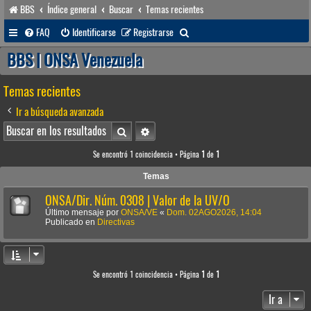
BBS
Índice general
Buscar
Temas recientes
B
FAQ
Identificarse
Registrarse
u
BBS | ONSA Venezuela
s
Temas recientes
c
a
Ir a búsqueda avanzada
r
Buscar
Búsqueda avanzada
Se encontró 1 coincidencia • Página
1
de
1
Temas
ONSA/Dir. Núm. 0308 | Valor de la UV/O
Último mensaje por
ONSA/VE
«
Dom. 02AGO2026, 14:04
Publicado en
Directivas
Se encontró 1 coincidencia • Página
1
de
1
Ir a