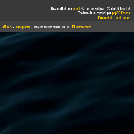
Desarrollado por
phpBB
® Forum Software © phpBB Limited
Traducción al español por
phpBB España
Privacidad
|
Condiciones
BBS
Índice general
Todos los horarios son
UTC-04:00
Borrar cookies