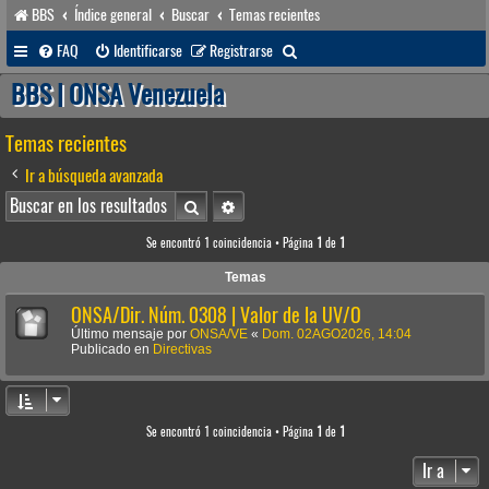
BBS
Índice general
Buscar
Temas recientes
B
FAQ
Identificarse
Registrarse
u
BBS | ONSA Venezuela
s
Temas recientes
c
a
Ir a búsqueda avanzada
r
Buscar
Búsqueda avanzada
Se encontró 1 coincidencia • Página
1
de
1
Temas
ONSA/Dir. Núm. 0308 | Valor de la UV/O
Último mensaje por
ONSA/VE
«
Dom. 02AGO2026, 14:04
Publicado en
Directivas
Se encontró 1 coincidencia • Página
1
de
1
Ir a