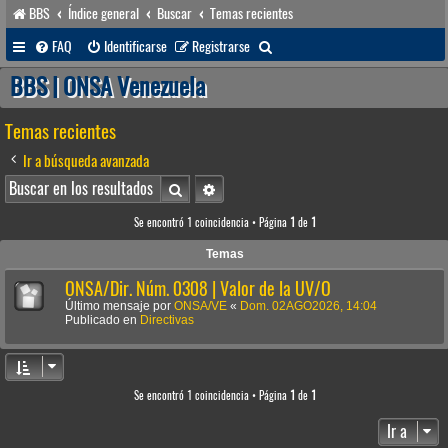
BBS
Índice general
Buscar
Temas recientes
B
FAQ
Identificarse
Registrarse
u
BBS | ONSA Venezuela
s
Temas recientes
c
a
Ir a búsqueda avanzada
r
Buscar
Búsqueda avanzada
Se encontró 1 coincidencia • Página
1
de
1
Temas
ONSA/Dir. Núm. 0308 | Valor de la UV/O
Último mensaje por
ONSA/VE
«
Dom. 02AGO2026, 14:04
Publicado en
Directivas
Se encontró 1 coincidencia • Página
1
de
1
Ir a