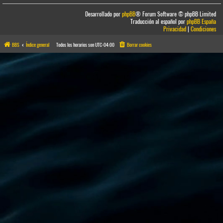
Desarrollado por
phpBB
® Forum Software © phpBB Limited
Traducción al español por
phpBB España
Privacidad
|
Condiciones
BBS
Índice general
Todos los horarios son
UTC-04:00
Borrar cookies