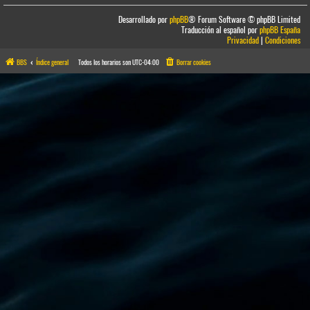
Desarrollado por
phpBB
® Forum Software © phpBB Limited
Traducción al español por
phpBB España
Privacidad
|
Condiciones
BBS
Índice general
Todos los horarios son
UTC-04:00
Borrar cookies