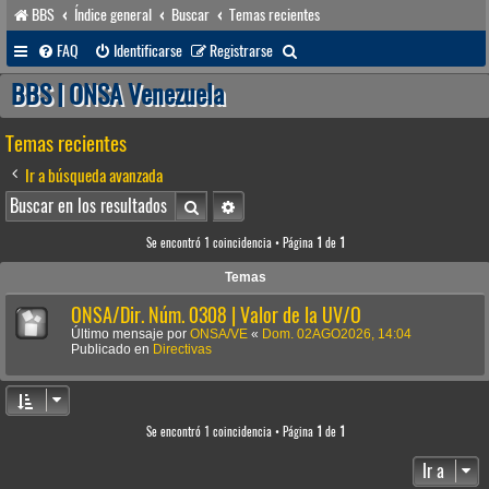
BBS
Índice general
Buscar
Temas recientes
B
FAQ
Identificarse
Registrarse
u
BBS | ONSA Venezuela
s
Temas recientes
c
a
Ir a búsqueda avanzada
r
Buscar
Búsqueda avanzada
Se encontró 1 coincidencia • Página
1
de
1
Temas
ONSA/Dir. Núm. 0308 | Valor de la UV/O
Último mensaje por
ONSA/VE
«
Dom. 02AGO2026, 14:04
Publicado en
Directivas
Se encontró 1 coincidencia • Página
1
de
1
Ir a