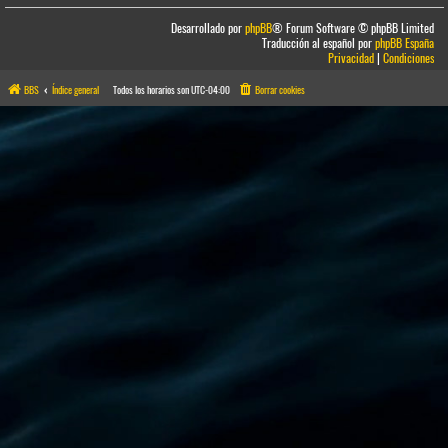
Desarrollado por
phpBB
® Forum Software © phpBB Limited
Traducción al español por
phpBB España
Privacidad
|
Condiciones
BBS
Índice general
Todos los horarios son
UTC-04:00
Borrar cookies