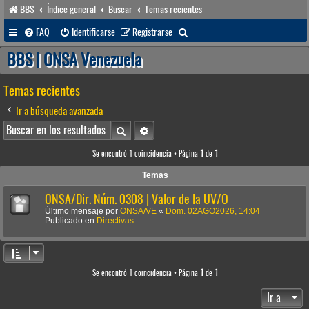
BBS
Índice general
Buscar
Temas recientes
B
FAQ
Identificarse
Registrarse
u
BBS | ONSA Venezuela
s
Temas recientes
c
a
Ir a búsqueda avanzada
r
Buscar
Búsqueda avanzada
Se encontró 1 coincidencia • Página
1
de
1
Temas
ONSA/Dir. Núm. 0308 | Valor de la UV/O
Último mensaje por
ONSA/VE
«
Dom. 02AGO2026, 14:04
Publicado en
Directivas
Se encontró 1 coincidencia • Página
1
de
1
Ir a