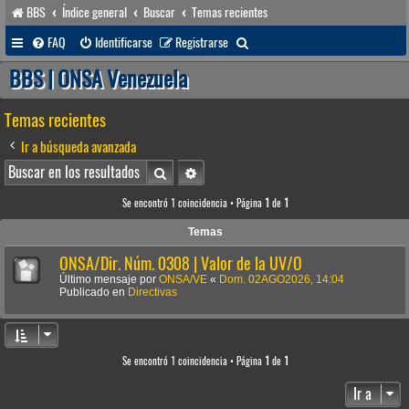
BBS
Índice general
Buscar
Temas recientes
B
FAQ
Identificarse
Registrarse
u
BBS | ONSA Venezuela
s
Temas recientes
c
a
Ir a búsqueda avanzada
r
Buscar
Búsqueda avanzada
Se encontró 1 coincidencia • Página
1
de
1
Temas
ONSA/Dir. Núm. 0308 | Valor de la UV/O
Último mensaje por
ONSA/VE
«
Dom. 02AGO2026, 14:04
Publicado en
Directivas
Se encontró 1 coincidencia • Página
1
de
1
Ir a