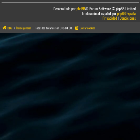
Desarrollado por
phpBB
® Forum Software © phpBB Limited
Traducción al español por
phpBB España
Privacidad
|
Condiciones
BBS
Índice general
Todos los horarios son
UTC-04:00
Borrar cookies