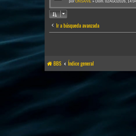
por
ONSA/VE
»
Dom. 02AGO2026, 14:0
Ir a búsqueda avanzada
BBS
Índice general