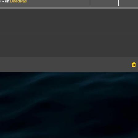
4
» en
Directivas