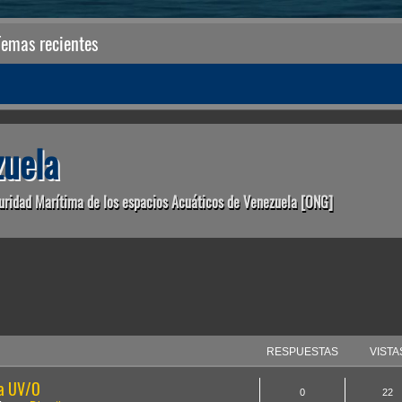
Temas recientes
uela
uridad Marítima de los espacios Acuáticos de Venezuela [ONG]
anzada
RESPUESTAS
VISTA
la UV/O
0
22