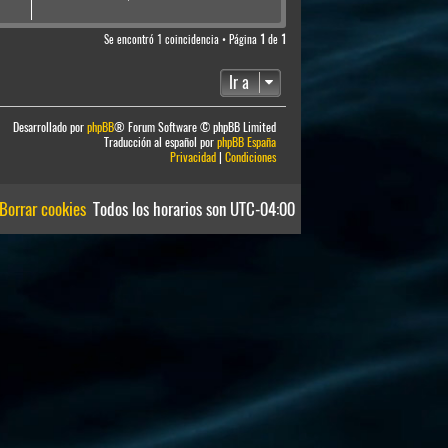
Se encontró 1 coincidencia • Página
1
de
1
Ir a
Desarrollado por
phpBB
® Forum Software © phpBB Limited
Traducción al español por
phpBB España
Privacidad
|
Condiciones
Borrar cookies
Todos los horarios son
UTC-04:00