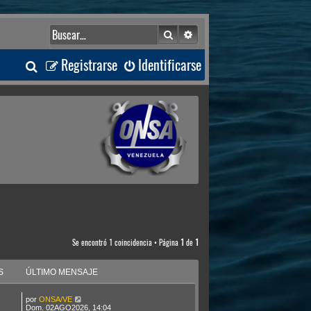
Buscar
Búsqueda avanzada
B
Registrarse
Identificarse
u
s
c
a
r
Se encontró 1 coincidencia • Página
1
de
1
S
ÚLTIMO MENSAJE
por
ONSA/VE
Dom. 02AGO2026, 14:04