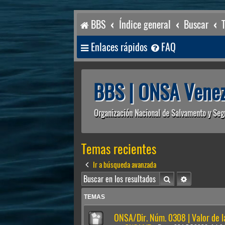
BBS
Índice general
Buscar
Enlaces rápidos
FAQ
BBS | ONSA Venez
Organización Nacional de Salvamento y Seg
Temas recientes
Ir a búsqueda avanzada
Buscar
Búsqueda av
TEMAS
ONSA/Dir. Núm. 0308 | Valor de 