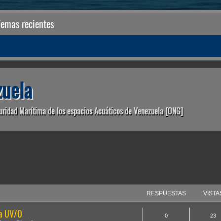
Temas recientes
uela
uridad Marítima de los espacios Acuáticos de Venezuela [ONG]
anzada
RESPUESTAS
VISTA
la UV/O
0
23