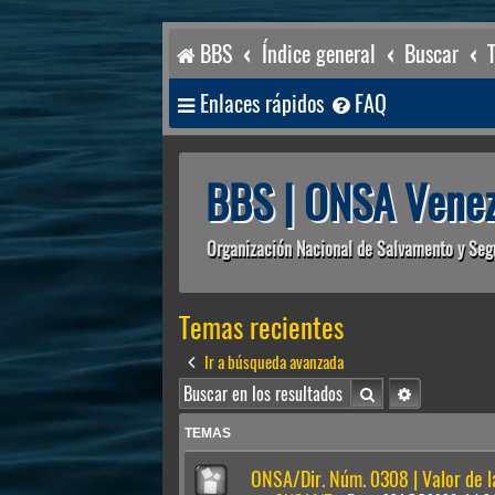
BBS
Índice general
Buscar
Enlaces rápidos
FAQ
BBS | ONSA Venez
Organización Nacional de Salvamento y Seg
Temas recientes
Ir a búsqueda avanzada
Buscar
Búsqueda av
TEMAS
ONSA/Dir. Núm. 0308 | Valor de 