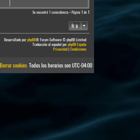
Se encontró 1 coincidencia • Página
1
de
1
Ir a
Desarrollado por
phpBB
® Forum Software © phpBB Limited
Traducción al español por
phpBB España
Privacidad
|
Condiciones
Borrar cookies
Todos los horarios son
UTC-04:00