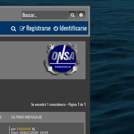
Buscar
Búsqueda avanzada
B
Registrarse
Identificarse
u
s
c
a
r
Se encontró 1 coincidencia • Página
1
de
1
S
ÚLTIMO MENSAJE
por
ONSA/VE
Dom. 02AGO2026, 14:04