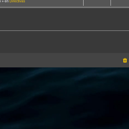
4
» en
Directivas