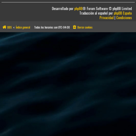
Desarrollado por
phpBB
® Forum Software © phpBB Limited
Traducción al español por
phpBB España
Privacidad
|
Condiciones
BBS
Índice general
Todos los horarios son
UTC-04:00
Borrar cookies