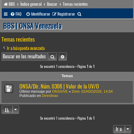
BBS
Índice general
Buscar
Temas recientes
B
FAQ
Identificarse
Registrarse
u
BBS | ONSA Venezuela
s
Temas recientes
c
a
Ir a búsqueda avanzada
r
Buscar
Búsqueda avanzada
Se encontró 1 coincidencia • Página
1
de
1
Temas
ONSA/Dir. Núm. 0308 | Valor de la UV/O
Último mensaje por
ONSA/VE
«
Dom. 02AGO2026, 14:04
Publicado en
Directivas
Se encontró 1 coincidencia • Página
1
de
1
Ir a