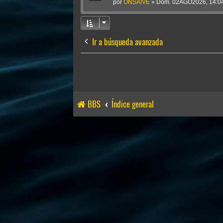
por
ONSA/VE
»
Dom. 02AGO2026, 14:0
Ir a búsqueda avanzada
BBS
Índice general