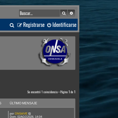
Buscar
Búsqueda avanzada
B
Registrarse
Identificarse
u
s
c
a
r
Se encontró 1 coincidencia • Página
1
de
1
S
ÚLTIMO MENSAJE
por
ONSA/VE
Dom. 02AGO2026, 14:04