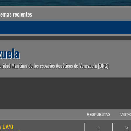
Temas recientes
uela
uridad Marítima de los espacios Acuáticos de Venezuela [ONG]
anzada
RESPUESTAS
VISTA
la UV/O
0
23