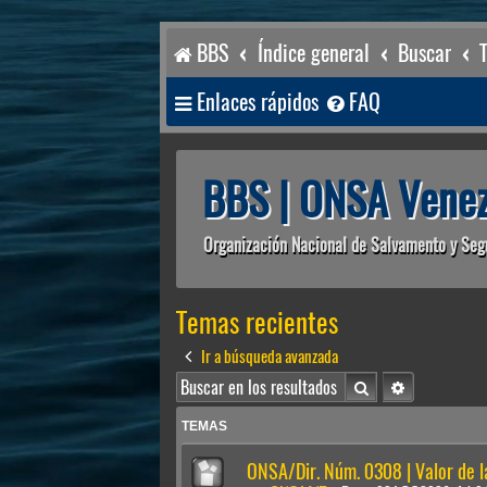
BBS
Índice general
Buscar
Enlaces rápidos
FAQ
BBS | ONSA Venez
Organización Nacional de Salvamento y Seg
Temas recientes
Ir a búsqueda avanzada
Buscar
Búsqueda av
TEMAS
ONSA/Dir. Núm. 0308 | Valor de 