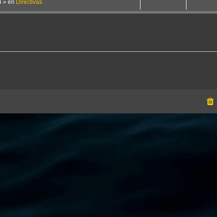
4
» en
Directivas