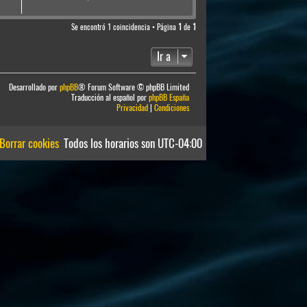
Se encontró 1 coincidencia • Página
1
de
1
Ir a
Desarrollado por
phpBB
® Forum Software © phpBB Limited
Traducción al español por
phpBB España
Privacidad
|
Condiciones
Borrar cookies
Todos los horarios son
UTC-04:00