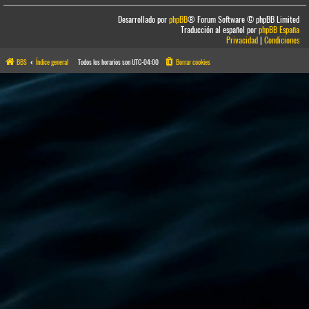
Desarrollado por
phpBB
® Forum Software © phpBB Limited
Traducción al español por
phpBB España
Privacidad
|
Condiciones
BBS
Índice general
Todos los horarios son
UTC-04:00
Borrar cookies