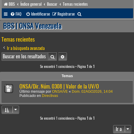
BBS
Índice general
Buscar
Temas recientes
B
FAQ
Identificarse
Registrarse
u
BBS | ONSA Venezuela
s
Temas recientes
c
a
Ir a búsqueda avanzada
r
Buscar
Búsqueda avanzada
Se encontró 1 coincidencia • Página
1
de
1
Temas
ONSA/Dir. Núm. 0308 | Valor de la UV/O
Último mensaje por
ONSA/VE
«
Dom. 02AGO2026, 14:04
Publicado en
Directivas
Se encontró 1 coincidencia • Página
1
de
1
Ir a