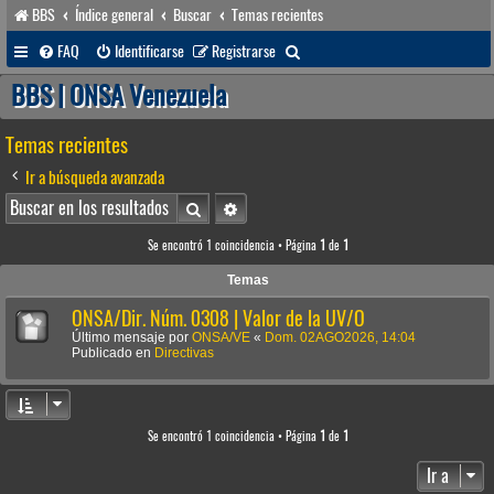
BBS
Índice general
Buscar
Temas recientes
B
FAQ
Identificarse
Registrarse
u
BBS | ONSA Venezuela
s
Temas recientes
c
a
Ir a búsqueda avanzada
r
Buscar
Búsqueda avanzada
Se encontró 1 coincidencia • Página
1
de
1
Temas
ONSA/Dir. Núm. 0308 | Valor de la UV/O
Último mensaje por
ONSA/VE
«
Dom. 02AGO2026, 14:04
Publicado en
Directivas
Se encontró 1 coincidencia • Página
1
de
1
Ir a