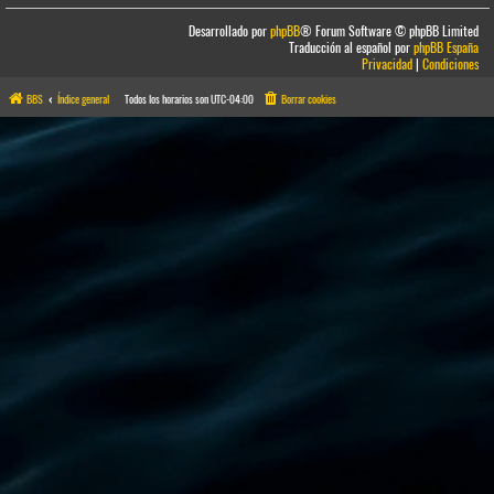
Desarrollado por
phpBB
® Forum Software © phpBB Limited
Traducción al español por
phpBB España
Privacidad
|
Condiciones
BBS
Índice general
Todos los horarios son
UTC-04:00
Borrar cookies