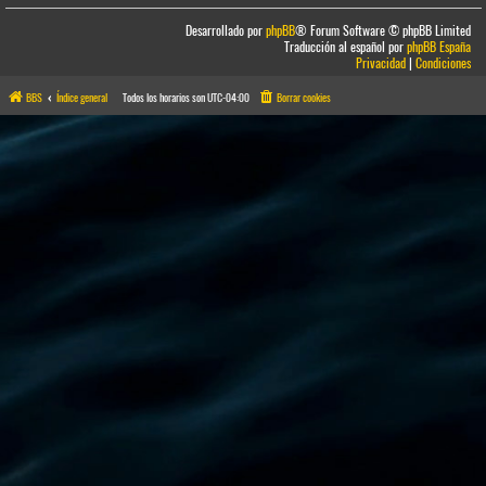
Desarrollado por
phpBB
® Forum Software © phpBB Limited
Traducción al español por
phpBB España
Privacidad
|
Condiciones
BBS
Índice general
Todos los horarios son
UTC-04:00
Borrar cookies