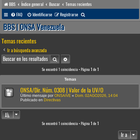
BBS
Índice general
Buscar
Temas recientes
B
FAQ
Identificarse
Registrarse
u
BBS | ONSA Venezuela
s
Temas recientes
c
a
Ir a búsqueda avanzada
r
Buscar
Búsqueda avanzada
Se encontró 1 coincidencia • Página
1
de
1
Temas
ONSA/Dir. Núm. 0308 | Valor de la UV/O
Último mensaje por
ONSA/VE
«
Dom. 02AGO2026, 14:04
Publicado en
Directivas
Se encontró 1 coincidencia • Página
1
de
1
Ir a