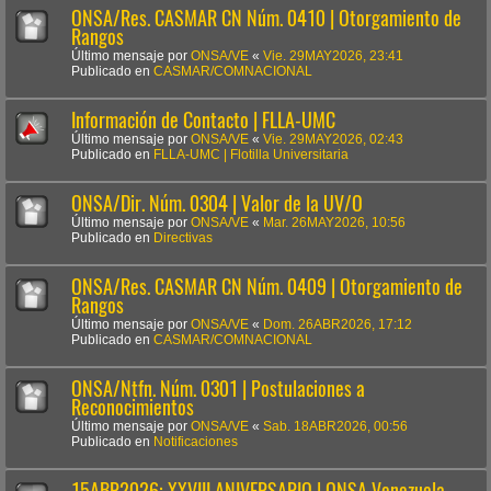
ONSA/Res. CASMAR CN Núm. 0410 | Otorgamiento de
Rangos
Último mensaje por
ONSA/VE
«
Vie. 29MAY2026, 23:41
Publicado en
CASMAR/COMNACIONAL
Información de Contacto | FLLA-UMC
Último mensaje por
ONSA/VE
«
Vie. 29MAY2026, 02:43
Publicado en
FLLA-UMC | Flotilla Universitaria
ONSA/Dir. Núm. 0304 | Valor de la UV/O
Último mensaje por
ONSA/VE
«
Mar. 26MAY2026, 10:56
Publicado en
Directivas
ONSA/Res. CASMAR CN Núm. 0409 | Otorgamiento de
Rangos
Último mensaje por
ONSA/VE
«
Dom. 26ABR2026, 17:12
Publicado en
CASMAR/COMNACIONAL
ONSA/Ntfn. Núm. 0301 | Postulaciones a
Reconocimientos
Último mensaje por
ONSA/VE
«
Sab. 18ABR2026, 00:56
Publicado en
Notificaciones
15ABR2026: XXVIII ANIVERSARIO | ONSA Venezuela