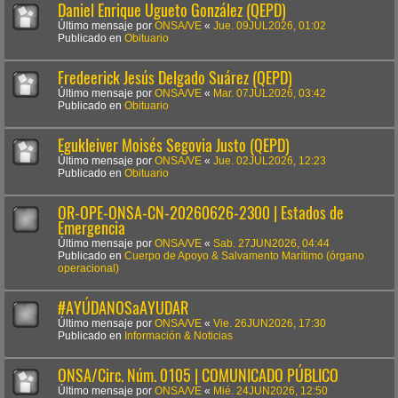
Daniel Enrique Ugueto González (QEPD)
Último mensaje por
ONSA/VE
«
Jue. 09JUL2026, 01:02
Publicado en
Obituario
Fredeerick Jesús Delgado Suárez (QEPD)
Último mensaje por
ONSA/VE
«
Mar. 07JUL2026, 03:42
Publicado en
Obituario
Egukleiver Moisés Segovia Justo (QEPD)
Último mensaje por
ONSA/VE
«
Jue. 02JUL2026, 12:23
Publicado en
Obituario
OR-OPE-ONSA-CN-20260626-2300 | Estados de
Emergencia
Último mensaje por
ONSA/VE
«
Sab. 27JUN2026, 04:44
Publicado en
Cuerpo de Apoyo & Salvamento Marítimo (órgano
operacional)
#AYÚDANOSaAYUDAR
Último mensaje por
ONSA/VE
«
Vie. 26JUN2026, 17:30
Publicado en
Información & Noticias
ONSA/Circ. Núm. 0105 | COMUNICADO PÚBLICO
Último mensaje por
ONSA/VE
«
Mié. 24JUN2026, 12:50