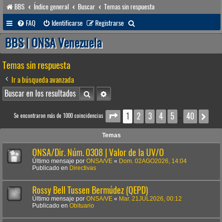
BBS
Índice general
Buscar
Temas sin respuesta
B
FAQ
Identificarse
Registrarse
u
BBS | ONSA Venezuela
s
Temas sin respuesta
c
a
Ir a búsqueda avanzada
r
Buscar
Búsqueda avanzada
1
2
3
4
5
40
Página
1
de
40
Sig
Se encontraron más de 1000 coincidencias
…
Temas
ONSA/Dir. Núm. 0308 | Valor de la UV/O
Último mensaje por
ONSA/VE
«
Dom. 02AGO2026, 14:04
Publicado en
Directivas
Rossy Bell Tussen Bermúdez (QEPD)
Último mensaje por
ONSA/VE
«
Mar. 21JUL2026, 00:12
Publicado en
Obituario