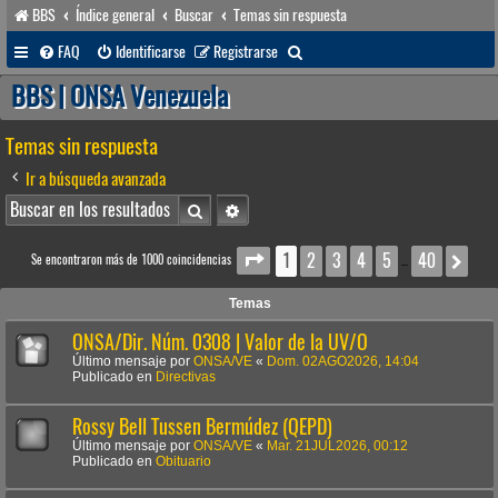
BBS
Índice general
Buscar
Temas sin respuesta
B
FAQ
Identificarse
Registrarse
u
BBS | ONSA Venezuela
s
Temas sin respuesta
c
a
Ir a búsqueda avanzada
r
Buscar
Búsqueda avanzada
1
2
3
4
5
40
Página
1
de
40
Sig
Se encontraron más de 1000 coincidencias
…
Temas
ONSA/Dir. Núm. 0308 | Valor de la UV/O
Último mensaje por
ONSA/VE
«
Dom. 02AGO2026, 14:04
Publicado en
Directivas
Rossy Bell Tussen Bermúdez (QEPD)
Último mensaje por
ONSA/VE
«
Mar. 21JUL2026, 00:12
Publicado en
Obituario