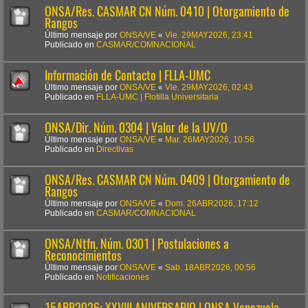
ONSA/Res. CASMAR CN Núm. 0410 | Otorgamiento de
Rangos
Último mensaje por
ONSA/VE
«
Vie. 29MAY2026, 23:41
Publicado en
CASMAR/COMNACIONAL
Información de Contacto | FLLA-UMC
Último mensaje por
ONSA/VE
«
Vie. 29MAY2026, 02:43
Publicado en
FLLA-UMC | Flotilla Universitaria
ONSA/Dir. Núm. 0304 | Valor de la UV/O
Último mensaje por
ONSA/VE
«
Mar. 26MAY2026, 10:56
Publicado en
Directivas
ONSA/Res. CASMAR CN Núm. 0409 | Otorgamiento de
Rangos
Último mensaje por
ONSA/VE
«
Dom. 26ABR2026, 17:12
Publicado en
CASMAR/COMNACIONAL
ONSA/Ntfn. Núm. 0301 | Postulaciones a
Reconocimientos
Último mensaje por
ONSA/VE
«
Sab. 18ABR2026, 00:56
Publicado en
Notificaciones
15ABR2026: XXVIII ANIVERSARIO | ONSA Venezuela