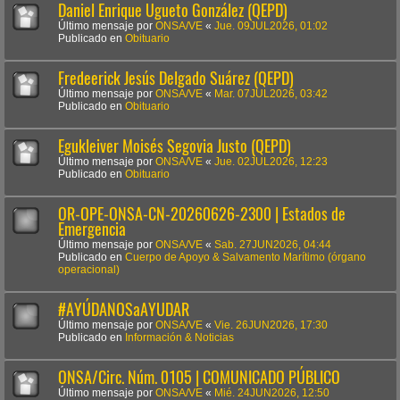
Daniel Enrique Ugueto González (QEPD)
Último mensaje por
ONSA/VE
«
Jue. 09JUL2026, 01:02
Publicado en
Obituario
Fredeerick Jesús Delgado Suárez (QEPD)
Último mensaje por
ONSA/VE
«
Mar. 07JUL2026, 03:42
Publicado en
Obituario
Egukleiver Moisés Segovia Justo (QEPD)
Último mensaje por
ONSA/VE
«
Jue. 02JUL2026, 12:23
Publicado en
Obituario
OR-OPE-ONSA-CN-20260626-2300 | Estados de
Emergencia
Último mensaje por
ONSA/VE
«
Sab. 27JUN2026, 04:44
Publicado en
Cuerpo de Apoyo & Salvamento Marítimo (órgano
operacional)
#AYÚDANOSaAYUDAR
Último mensaje por
ONSA/VE
«
Vie. 26JUN2026, 17:30
Publicado en
Información & Noticias
ONSA/Circ. Núm. 0105 | COMUNICADO PÚBLICO
Último mensaje por
ONSA/VE
«
Mié. 24JUN2026, 12:50