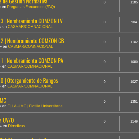
te de Gestión Normativa
0
1185
» en
Preguntas Frecuentes (FAQ)
3 | Nombramiento COMZON LV
0
904
» en
CASMAR/COMNACIONAL
12 | Nombramiento COMZON CB
0
1102
» en
CASMAR/COMNACIONAL
1 | Nombramiento COMZON PA
0
1080
» en
CASMAR/COMNACIONAL
 | Otorgamiento de Rangos
0
1027
» en
CASMAR/COMNACIONAL
UMC
0
1351
» en
FLLA-UMC | Flotilla Universitaria
la UV/O
0
1149
» en
Directivas