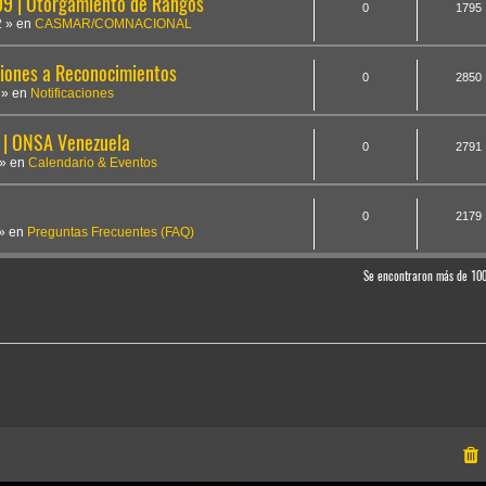
 | Otorgamiento de Rangos
0
1795
2
» en
CASMAR/COMNACIONAL
iones a Reconocimientos
0
2850
» en
Notificaciones
 | ONSA Venezuela
0
2791
» en
Calendario & Eventos
0
2179
» en
Preguntas Frecuentes (FAQ)
Se encontraron más de 10