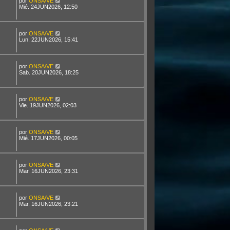
por
ONSA/VE
Mié. 24JUN2026, 12:50
por
ONSA/VE
Lun. 22JUN2026, 15:41
por
ONSA/VE
Sab. 20JUN2026, 18:25
por
ONSA/VE
Vie. 19JUN2026, 02:03
por
ONSA/VE
Mié. 17JUN2026, 00:05
por
ONSA/VE
Mar. 16JUN2026, 23:31
por
ONSA/VE
Mar. 16JUN2026, 23:21