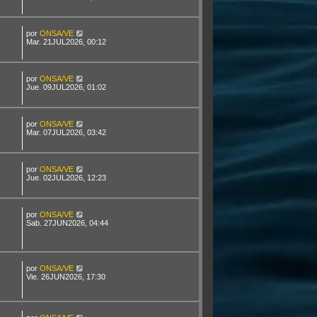
por
ONSA/VE
Mar. 21JUL2026, 00:12
por
ONSA/VE
Jue. 09JUL2026, 01:02
por
ONSA/VE
Mar. 07JUL2026, 03:42
por
ONSA/VE
Jue. 02JUL2026, 12:23
por
ONSA/VE
Sab. 27JUN2026, 04:44
por
ONSA/VE
Vie. 26JUN2026, 17:30