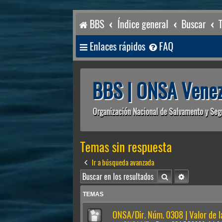
BBS
Índice general
Buscar
Enlaces rápidos
FAQ
BBS | ONSA Venez
Organización Nacional de Salvamento y Seg
Temas sin respuesta
Ir a búsqueda avanzada
Buscar
Búsqueda av
TEMAS
ONSA/Dir. Núm. 0308 | Valor de 