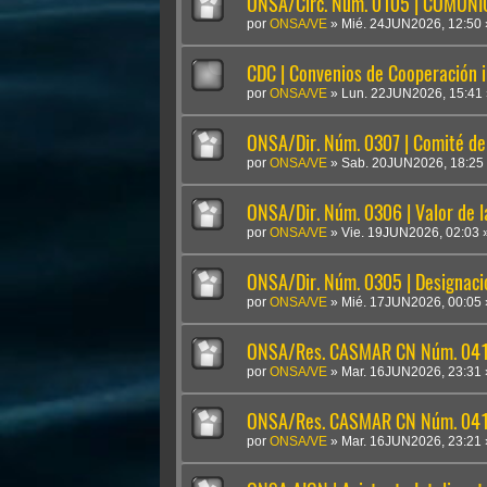
ONSA/Circ. Núm. 0105 | COMUN
por
ONSA/VE
»
Mié. 24JUN2026, 12:50
CDC | Convenios de Cooperación i
por
ONSA/VE
»
Lun. 22JUN2026, 15:41
ONSA/Dir. Núm. 0307 | Comité de 
por
ONSA/VE
»
Sab. 20JUN2026, 18:25
ONSA/Dir. Núm. 0306 | Valor de 
por
ONSA/VE
»
Vie. 19JUN2026, 02:03
ONSA/Dir. Núm. 0305 | Designaci
por
ONSA/VE
»
Mié. 17JUN2026, 00:05
ONSA/Res. CASMAR CN Núm. 041
por
ONSA/VE
»
Mar. 16JUN2026, 23:31
ONSA/Res. CASMAR CN Núm. 04
por
ONSA/VE
»
Mar. 16JUN2026, 23:21