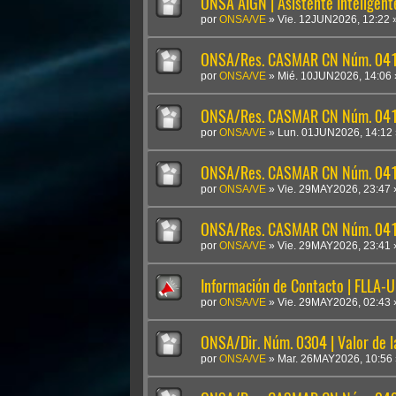
ONSA AIGN | Asistente Inteligen
por
ONSA/VE
»
Vie. 12JUN2026, 12:22
ONSA/Res. CASMAR CN Núm. 041
por
ONSA/VE
»
Mié. 10JUN2026, 14:06
ONSA/Res. CASMAR CN Núm. 04
por
ONSA/VE
»
Lun. 01JUN2026, 14:12
ONSA/Res. CASMAR CN Núm. 041
por
ONSA/VE
»
Vie. 29MAY2026, 23:47
ONSA/Res. CASMAR CN Núm. 0410
por
ONSA/VE
»
Vie. 29MAY2026, 23:41
Información de Contacto | FLLA-
por
ONSA/VE
»
Vie. 29MAY2026, 02:43
ONSA/Dir. Núm. 0304 | Valor de 
por
ONSA/VE
»
Mar. 26MAY2026, 10:56