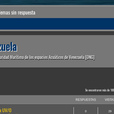
Temas sin respuesta
uela
uridad Marítima de los espacios Acuáticos de Venezuela [ONG]
anzada
Se encontraron más de 10
RESPUESTAS
VISTA
la UV/O
0
29