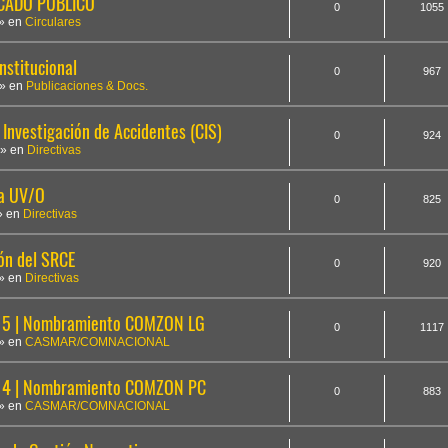
ICADO PÚBLICO
0
1055
» en
Circulares
nstitucional
0
967
» en
Publicaciones & Docs.
Investigación de Accidentes (CIS)
0
924
» en
Directivas
la UV/O
0
825
» en
Directivas
ón del SRCE
0
920
» en
Directivas
5 | Nombramiento COMZON LG
0
1117
» en
CASMAR/COMNACIONAL
14 | Nombramiento COMZON PC
0
883
» en
CASMAR/COMNACIONAL