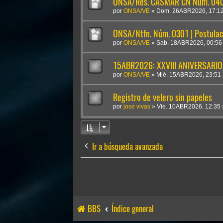
ONSA/Res. CASMAR CN Núm. 0409
por
ONSA/VE
»
Dom. 26ABR2026, 17:1
ONSA/Ntfn. Núm. 0301 | Postulac
por
ONSA/VE
»
Sab. 18ABR2026, 00:56
15ABR2026: XXVIII ANIVERSARIO
por
ONSA/VE
»
Mié. 15ABR2026, 23:51
Registro de velero sin papeles
por
jose vivas
»
Vie. 10ABR2026, 12:35
Ir a búsqueda avanzada
BBS
Índice general