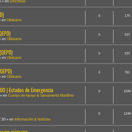
4
» en
Directivas
D)
0
175
» en
Obituario
(QEPD)
0
537
» en
Obituario
 (QEPD)
0
537
» en
Obituario
(QEPD)
0
761
» en
Obituario
 | Estados de Emergencia
0
1049
» en
Cuerpo de Apoyo & Salvamento Marítimo
0
1248
7:30
» en
Información & Noticias