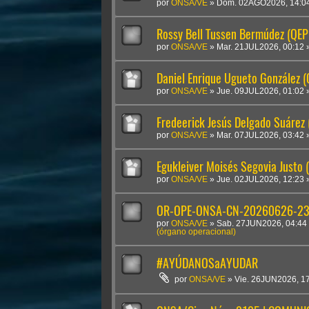
por
ONSA/VE
»
Dom. 02AGO2026, 14:0
Rossy Bell Tussen Bermúdez (QEP
por
ONSA/VE
»
Mar. 21JUL2026, 00:12
Daniel Enrique Ugueto González 
por
ONSA/VE
»
Jue. 09JUL2026, 01:02
Fredeerick Jesús Delgado Suárez
por
ONSA/VE
»
Mar. 07JUL2026, 03:42
Egukleiver Moisés Segovia Justo 
por
ONSA/VE
»
Jue. 02JUL2026, 12:23
OR-OPE-ONSA-CN-20260626-2300
por
ONSA/VE
»
Sab. 27JUN2026, 04:44
(órgano operacional)
#AYÚDANOSaAYUDAR
por
ONSA/VE
»
Vie. 26JUN2026, 1