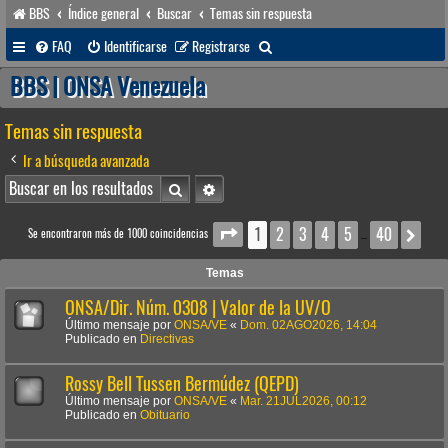
BBS
Índice general
Buscar
Temas sin respuesta
B
FAQ
Identificarse
Registrarse
u
BBS | ONSA Venezuela
s
Temas sin respuesta
c
a
Ir a búsqueda avanzada
r
Buscar
Búsqueda avanzada
1
2
3
4
5
40
Página
1
de
40
Sig
Se encontraron más de 1000 coincidencias
…
Temas
ONSA/Dir. Núm. 0308 | Valor de la UV/O
Último mensaje por
ONSA/VE
«
Dom. 02AGO2026, 14:04
Publicado en
Directivas
Rossy Bell Tussen Bermúdez (QEPD)
Último mensaje por
ONSA/VE
«
Mar. 21JUL2026, 00:12
Publicado en
Obituario