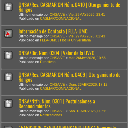
ONSA/Res. CASMAR CN Núm. 0410 | Otorgamiento de
Rangos
Último mensaje por
ONSA/VE
«
Vie. 29MAY2026, 23:41
Publicado en
CASMAR/COMNACIONAL
Información de Contacto | FLLA-UMC
Último mensaje por
ONSA/VE
«
Vie. 29MAY2026, 02:43
Publicado en
FLLA-UMC | Flotilla Universitaria
ONSA/Dir. Núm. 0304 | Valor de la UV/O
Último mensaje por
ONSA/VE
«
Mar. 26MAY2026, 10:56
Publicado en
Directivas
ONSA/Res. CASMAR CN Núm. 0409 | Otorgamiento de
Rangos
Último mensaje por
ONSA/VE
«
Dom. 26ABR2026, 17:12
Publicado en
CASMAR/COMNACIONAL
ONSA/Ntfn. Núm. 0301 | Postulaciones a
Reconocimientos
Último mensaje por
ONSA/VE
«
Sab. 18ABR2026, 00:56
Publicado en
Notificaciones
15ABR2026: XXVIII ANIVERSARIO | ONSA Venezuela