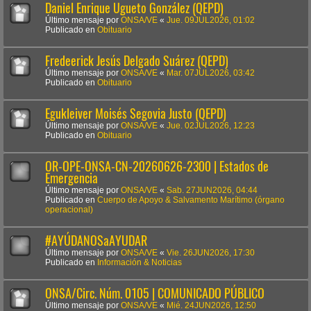
Daniel Enrique Ugueto González (QEPD)
Último mensaje por
ONSA/VE
«
Jue. 09JUL2026, 01:02
Publicado en
Obituario
Fredeerick Jesús Delgado Suárez (QEPD)
Último mensaje por
ONSA/VE
«
Mar. 07JUL2026, 03:42
Publicado en
Obituario
Egukleiver Moisés Segovia Justo (QEPD)
Último mensaje por
ONSA/VE
«
Jue. 02JUL2026, 12:23
Publicado en
Obituario
OR-OPE-ONSA-CN-20260626-2300 | Estados de
Emergencia
Último mensaje por
ONSA/VE
«
Sab. 27JUN2026, 04:44
Publicado en
Cuerpo de Apoyo & Salvamento Marítimo (órgano
operacional)
#AYÚDANOSaAYUDAR
Último mensaje por
ONSA/VE
«
Vie. 26JUN2026, 17:30
Publicado en
Información & Noticias
ONSA/Circ. Núm. 0105 | COMUNICADO PÚBLICO
Último mensaje por
ONSA/VE
«
Mié. 24JUN2026, 12:50