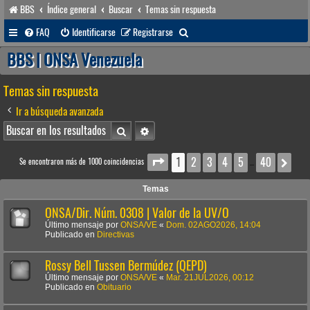
BBS
Índice general
Buscar
Temas sin respuesta
B
FAQ
Identificarse
Registrarse
u
BBS | ONSA Venezuela
s
Temas sin respuesta
c
a
Ir a búsqueda avanzada
r
Buscar
Búsqueda avanzada
1
2
3
4
5
40
Página
1
de
40
Sig
Se encontraron más de 1000 coincidencias
…
Temas
ONSA/Dir. Núm. 0308 | Valor de la UV/O
Último mensaje por
ONSA/VE
«
Dom. 02AGO2026, 14:04
Publicado en
Directivas
Rossy Bell Tussen Bermúdez (QEPD)
Último mensaje por
ONSA/VE
«
Mar. 21JUL2026, 00:12
Publicado en
Obituario