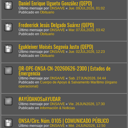
Daniel Enrique Ugueto González (QEPD)
Último mensaje por
ONSA/VE
«
Jue. 09JUL2026, 01:02
Publicado en
Obituario
Fredeerick Jesús Delgado Suárez (QEPD)
Último mensaje por
ONSA/VE
«
Mar. 07JUL2026, 03:42
Publicado en
Obituario
Egukleiver Moisés Segovia Justo (QEPD)
Último mensaje por
ONSA/VE
«
Jue. 02JUL2026, 12:23
Publicado en
Obituario
OR-OPE-ONSA-CN-20260626-2300 | Estados de
Emergencia
Último mensaje por
ONSA/VE
«
Sab. 27JUN2026, 04:44
Publicado en
Cuerpo de Apoyo & Salvamento Marítimo (órgano
operacional)
#AYÚDANOSaAYUDAR
Último mensaje por
ONSA/VE
«
Vie. 26JUN2026, 17:30
Publicado en
Información & Noticias
ONSA/Circ. Núm. 0105 | COMUNICADO PÚBLICO
Último mensaje por
ONSA/VE
«
Mié. 24JUN2026, 12:50