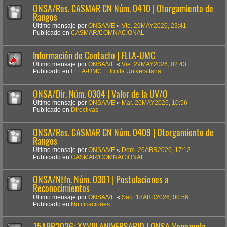
ONSA/Res. CASMAR CN Núm. 0410 | Otorgamiento de
Rangos
Último mensaje por
ONSA/VE
«
Vie. 29MAY2026, 23:41
Publicado en
CASMAR/COMNACIONAL
Información de Contacto | FLLA-UMC
Último mensaje por
ONSA/VE
«
Vie. 29MAY2026, 02:43
Publicado en
FLLA-UMC | Flotilla Universitaria
ONSA/Dir. Núm. 0304 | Valor de la UV/O
Último mensaje por
ONSA/VE
«
Mar. 26MAY2026, 10:56
Publicado en
Directivas
ONSA/Res. CASMAR CN Núm. 0409 | Otorgamiento de
Rangos
Último mensaje por
ONSA/VE
«
Dom. 26ABR2026, 17:12
Publicado en
CASMAR/COMNACIONAL
ONSA/Ntfn. Núm. 0301 | Postulaciones a
Reconocimientos
Último mensaje por
ONSA/VE
«
Sab. 18ABR2026, 00:56
Publicado en
Notificaciones
15ABR2026: XXVIII ANIVERSARIO | ONSA Venezuela