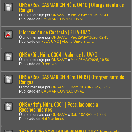
ONSA/Res. CASMAR CN Núm. 0410 | Otorgamiento de
Rangos
Último mensaje por
ONSA/VE
«
Vie. 29MAY2026, 23:41
Publicado en
CASMAR/COMNACIONAL
Información de Contacto | FLLA-UMC
Último mensaje por
ONSA/VE
«
Vie. 29MAY2026, 02:43
Publicado en
FLLA-UMC | Flotilla Universitaria
ONSA/Dir. Núm. 0304 | Valor de la UV/O
Último mensaje por
ONSA/VE
«
Mar. 26MAY2026, 10:56
Publicado en
Directivas
ONSA/Res. CASMAR CN Núm. 0409 | Otorgamiento de
Rangos
Último mensaje por
ONSA/VE
«
Dom. 26ABR2026, 17:12
Publicado en
CASMAR/COMNACIONAL
ONSA/Ntfn. Núm. 0301 | Postulaciones a
Reconocimientos
Último mensaje por
ONSA/VE
«
Sab. 18ABR2026, 00:56
Publicado en
Notificaciones
15ABR2026: XXVIII ANIVERSARIO | ONSA Venezuela