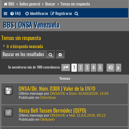
BBS
Índice general
Buscar
Temas sin respuesta
B
FAQ
Identificarse
Registrarse
u
BBS | ONSA Venezuela
s
Temas sin respuesta
c
a
Ir a búsqueda avanzada
r
Buscar
Búsqueda avanzada
1
2
3
4
5
40
Página
1
de
40
Sig
Se encontraron más de 1000 coincidencias
…
Temas
ONSA/Dir. Núm. 0308 | Valor de la UV/O
Último mensaje por
ONSA/VE
«
Dom. 02AGO2026, 14:04
Publicado en
Directivas
Rossy Bell Tussen Bermúdez (QEPD)
Último mensaje por
ONSA/VE
«
Mar. 21JUL2026, 00:12
Publicado en
Obituario