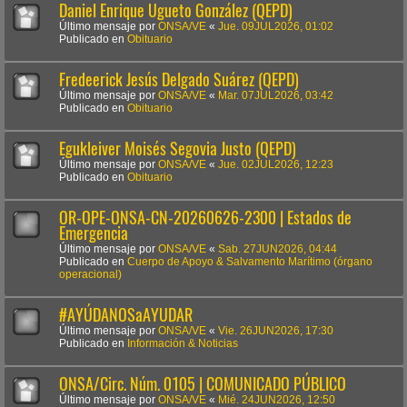
Daniel Enrique Ugueto González (QEPD)
Último mensaje por
ONSA/VE
«
Jue. 09JUL2026, 01:02
Publicado en
Obituario
Fredeerick Jesús Delgado Suárez (QEPD)
Último mensaje por
ONSA/VE
«
Mar. 07JUL2026, 03:42
Publicado en
Obituario
Egukleiver Moisés Segovia Justo (QEPD)
Último mensaje por
ONSA/VE
«
Jue. 02JUL2026, 12:23
Publicado en
Obituario
OR-OPE-ONSA-CN-20260626-2300 | Estados de
Emergencia
Último mensaje por
ONSA/VE
«
Sab. 27JUN2026, 04:44
Publicado en
Cuerpo de Apoyo & Salvamento Marítimo (órgano
operacional)
#AYÚDANOSaAYUDAR
Último mensaje por
ONSA/VE
«
Vie. 26JUN2026, 17:30
Publicado en
Información & Noticias
ONSA/Circ. Núm. 0105 | COMUNICADO PÚBLICO
Último mensaje por
ONSA/VE
«
Mié. 24JUN2026, 12:50